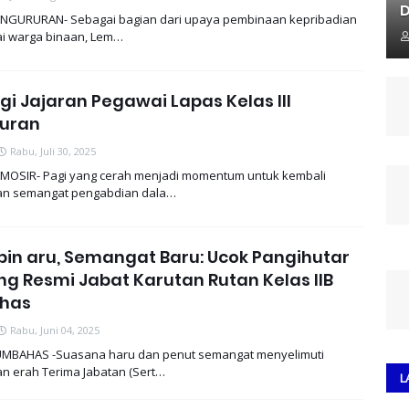
D
NGURURAN- Sebagai bagian dari upaya pembinaan kepribadian
uai warga binaan, Lem…
gi Jajaran Pegawai Lapas Kelas IIl
uran
Rabu, Juli 30, 2025
MOSIR- Pagi yang cerah menjadi momentum untuk kembali
n semangat pengabdian dala…
in aru, Semangat Baru: Ucok Pangihutar
g Resmi Jabat Karutan Rutan Kelas IIB
has
Rabu, Juni 04, 2025
MBAHAS -Suasana haru dan penut semangat menyelimuti
n erah Terima Jabatan (Sert…
L