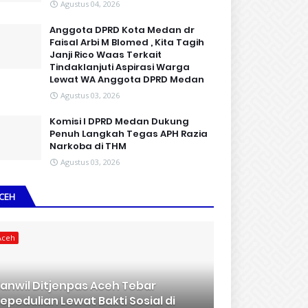
Agustus 04, 2026
Anggota DPRD Kota Medan dr
Faisal Arbi M Blomed , Kita Tagih
Janji Rico Waas Terkait
Tindaklanjuti Aspirasi Warga
Lewat WA Anggota DPRD Medan
Agustus 03, 2026
Komisi I DPRD Medan Dukung
Penuh Langkah Tegas APH Razia
Narkoba di THM
Agustus 03, 2026
CEH
Aceh
anwil Ditjenpas Aceh Tebar
epedulian Lewat Bakti Sosial di