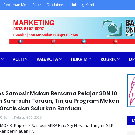
Pedoman Media Siber
Disclaimer
Hubungi Kami
ACEH
KAB/KOTA
HUKRIM
RUBRIK
DP
es Samosir Makan Bersama Pelajar SDN 10
 Suhi-suhi Toruan, Tinjau Program Makan
 Gratis dan Salurkan Bantuan
Senin, Februari 09, 2026
M
OSIR- Kapolres Samosir AKBP Rina Sry Nirwana Tarigan, S.I.K.,
kan peninjauan Pr…