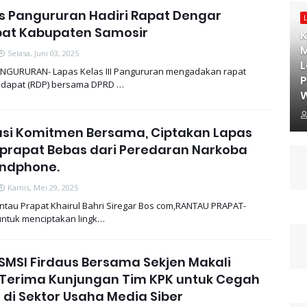
s Pangururan Hadiri Rapat Dengar
at Kabupaten Samosir
K
M
Selasa, Juni 03, 2025
L
NGURURAN- Lapas Kelas III Pangururan mengadakan rapat
dapat (RDP) bersama DPRD …
W
asi Komitmen Bersama, Ciptakan Lapas
prapat Bebas dari Peredaran Narkoba
ndphone.
Kamis, Mei 29, 2025
ntau Prapat Khairul Bahri Siregar Bos com,RANTAU PRAPAT-
ntuk menciptakan lingk…
SMSI Firdaus Bersama Sekjen Makali
Terima Kunjungan Tim KPK untuk Cegah
 di Sektor Usaha Media Siber