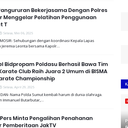
Pangururan Bekerjasama Dengan Polres
r Menggelar Pelatihan Penggunaan
t T
Selasa, Mei 06, 2025
MOSIR- Sehubungan dengan koordinasi Kepala Lapas
 Jeremia Leonta bersama Kapolr…
el Bidpropam Poldasu Berhasil Bawa Tim
Karate Club Raih Juara 2 Umum di BISMA
arate Championship
K
Selasa, April 29, 2025
DAN- Nama Polda Sumut kembali harum di dunia olahraga.
ran Immanuel Butarbutar,…
Pers Minta Pengalihan Penahanan
P
ur Pemberitaan JakTV
I