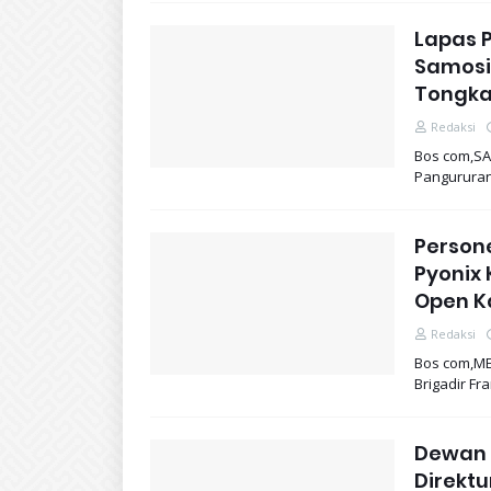
Lapas 
Samosi
Tongka
Redaksi
Bos com,SA
Pangururan
Person
Pyonix 
Open K
Redaksi
Bos com,ME
Brigadir F
Dewan 
Direkt