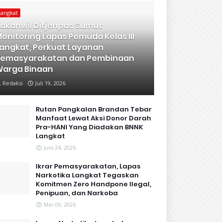
Langkat
akanwil Ditjenpas Sumut
onitoring Lapas Pemuda Kelas III
angkat, Perkuat Layanan
Pemasyarakatan dan Pembinaan
arga Binaan
Redaksi
Juli 19, 2026
Rutan Pangkalan Brandan Tebar
Manfaat Lewat Aksi Donor Darah
Pra-HANI Yang Diadakan BNNK
Langkat
Juni 24, 2026
Ikrar Pemasyarakatan, Lapas
Narkotika Langkat Tegaskan
Komitmen Zero Handpone llegal,
Penipuan, dan Narkoba
Mei 09, 2026