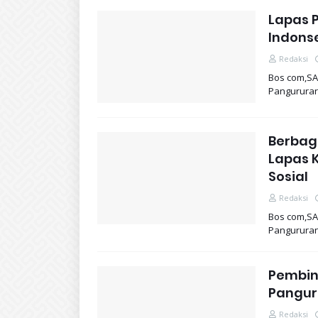
Lapas 
Indons
Redaksi
Bos com,SA
Pangurura
Berbag
Lapas K
Sosial
Redaksi
Bos com,SA
Pangurura
Pembina
Pangur
Redaksi