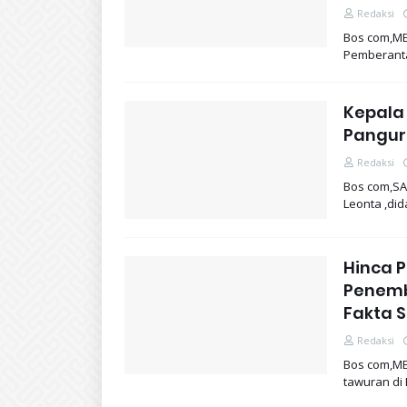
Redaksi
Bos com,ME
Pemberant
Kepala
Pangur
Redaksi
Bos com,SA
Leonta ,di
Hinca P
Penemb
Fakta 
Redaksi
Bos com,ME
tawuran di