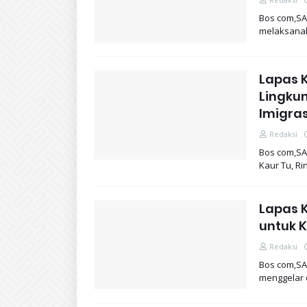
Bos com,SA
melaksanak
Lapas K
Lingku
Imigra
Redaksi
Bos com,SA
Kaur Tu, Ri
Lapas K
untuk 
Redaksi
Bos com,SA
menggelar 