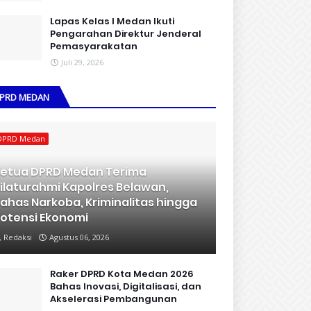
Lapas Kelas I Medan Ikuti
Pengarahan Direktur Jenderal
Pemasyarakatan
Juli 29, 2026
PRD MEDAN
DPRD Medan
etua DPRD Medan Terima
ilaturahmi Kapolres Belawan,
ahas Narkoba, Kriminalitas hingga
otensi Ekonomi
Redaksi
Agustus 06, 2026
Raker DPRD Kota Medan 2026
Bahas Inovasi, Digitalisasi, dan
Akselerasi Pembangunan