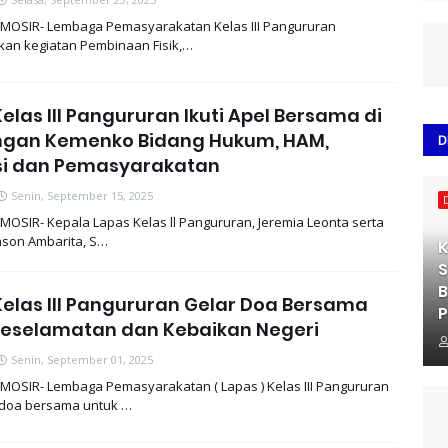
MOSIR- Lembaga Pemasyarakatan Kelas III Pangururan
an kegiatan Pembinaan Fisik,…
elas IlI Pangururan Ikuti Apel Bersama di
ngan Kemenko Bidang Hukum, HAM,
D
si dan Pemasyarakatan
Senin, September 15, 2025
MOSIR- Kepala Lapas Kelas ll Pangururan, Jeremia Leonta serta
nson Ambarita, S…
K
S
B
elas III Pangururan Gelar Doa Bersama
P
Keselamatan dan Kebaikan Negeri
Senin, September 01, 2025
MOSIR- Lembaga Pemasyarakatan ( Lapas ) Kelas III Pangururan
doa bersama untuk …