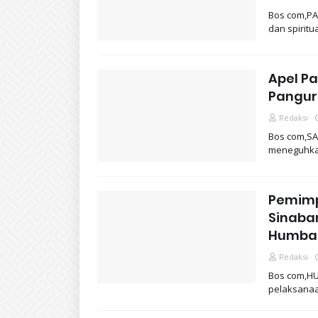
Bos com,PA
dan spirit
Apel Pa
Pangur
Redaksi
Bos com,SA
meneguhka
Pemimp
Sinaban
Humba
Redaksi
Bos com,HU
pelaksanaa