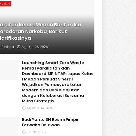
Medan
arutan Kelas I Medan Bantah Isu
eredaran Narkoba, Berikut
larifikasinya
Redaksi
Agustus 06, 2026
Launching Smart Zero Waste
Pemasyarakatan dan
Dashboard SIPINTAR: Lapas Kelas
I Medan Perkuat Sinergi
Wujudkan Pemasyarakatan
Modern dan Berkelanjutan
dengan Kolaborasi Bersama
Mitra Strategis
Agustus 04, 2026
Budi Yanto SH Resmi Pimpin
Forwaka Belawan
Juli 30, 2026