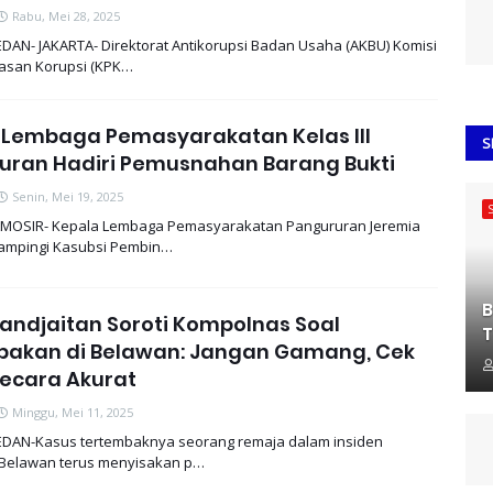
Rabu, Mei 28, 2025
DAN- JAKARTA- Direktorat Antikorupsi Badan Usaha (AKBU) Komisi
asan Korupsi (KPK…
 Lembaga Pemasyarakatan Kelas III
S
uran Hadiri Pemusnahan Barang Bukti
Senin, Mei 19, 2025
MOSIR- Kepala Lembaga Pemasyarakatan Pangururan Jeremia
dampingi Kasubsi Pembin…
B
andjaitan Soroti Kompolnas Soal
T
akan di Belawan: Jangan Gamang, Cek
Secara Akurat
Minggu, Mei 11, 2025
DAN-Kasus tertembaknya seorang remaja dalam insiden
 Belawan terus menyisakan p…