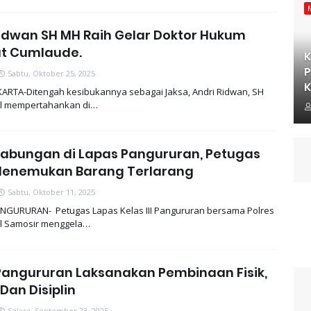
Ridwan SH MH Raih Gelar Doktor Hukum
at Cumlaude.
K
P
Sabtu, Oktober 25, 2025
K
KARTA-Ditengah kesibukannya sebagai Jaksa, Andri Ridwan, SH
il mempertahankan di…
Gabungan di Lapas Pangururan, Petugas
Menemukan Barang Terlarang
Sabtu, Oktober 11, 2025
NGURURAN- Petugas Lapas Kelas III Pangururan bersama Polres
l Samosir menggela…
Pangururan Laksanakan Pembinaan Fisik,
Dan Disiplin
Selasa, September 23, 2025