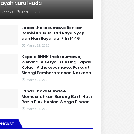
ayah Nurul Huda
Redaksi
April 15, 2025
Lapas Lhokseumawe Berikan
Remisi Khusus Hari Raya Nyepi
dan Hari Raya Idul Fitri 1446
Maret 28, 2025
Kepala BNNK Lhokseumawe,
Werdha Susetyo , Kunjungi Lapas
Kelas IIA Lhokseumawe, Perkuat
Sinergi Pemberantasan Narkoba
Maret 20, 2025
Lapas Lhokseumawe
Memusnahkan Barang Bukti Hasil
Razia Blok Hunian Warga Binaan
Maret 18, 2025
ANGKAT