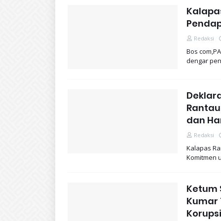
Kalapa
Pendap
Redaksi
Bos com,PA
dengar pen
Deklar
Rantau
dan Ha
Redaksi
Kalapas Ra
Komitmen u
Ketum 
Kumar 
Korupsi