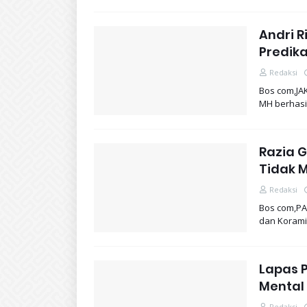
Andri 
Predik
Redaksi
Bos com,JA
MH berhas
Razia 
Tidak 
Redaksi
Bos com,PA
dan Korami
Lapas 
Mental 
Redaksi