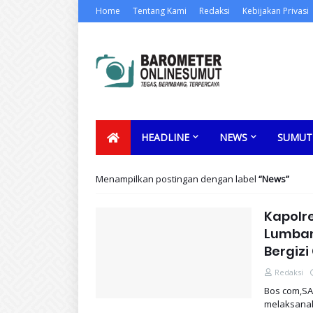
Home
Tentang Kami
Redaksi
Kebijakan Privasi
HEADLINE
NEWS
SUMUT
Menampilkan postingan dengan label
News
Kapolr
Lumban
Bergizi
Redaksi
Bos com,SAM
melaksana