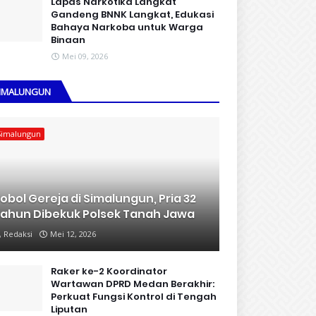
Lapas Narkotika Langkat
Gandeng BNNK Langkat, Edukasi
Bahaya Narkoba untuk Warga
Binaan
Mei 09, 2026
IMALUNGUN
Simalungun
obol Gereja di Simalungun, Pria 32
ahun Dibekuk Polsek Tanah Jawa
Redaksi
Mei 12, 2026
Raker ke-2 Koordinator
Wartawan DPRD Medan Berakhir:
Perkuat Fungsi Kontrol di Tengah
Liputan