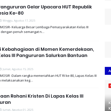
Pangururan Gelar Upacara HUT Republik
esia Ke-80
Minggu, Agustus 17, 2025
MOSIR- Keluarga Besar Lembaga Pemasyarakatan Kelas III
r dengan penuh semangat n…
i Kebahagiaan di Momen Kemerdekaan,
elas III Pangururan Salurkan Bantuan
Jumat, Agustus 15, 2025
A
MOSIR -Dalam rangka memeriahkan HUT RI ke-80, Lapas Kelas III
n melaksanakan keg…
an Rohani Kristen Di Lapas Kelas III
uran
K
K
Jumat, Agustus 01, 2025