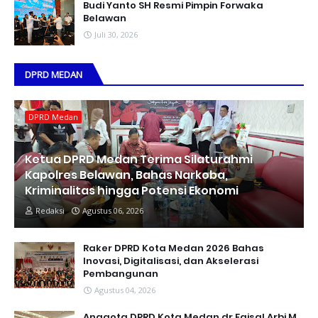
Budi Yanto SH Resmi Pimpin Forwaka
Belawan
Juli 30, 2026
DPRD MEDAN
DPRD Medan
Ketua DPRD Medan Terima Silaturahmi
Kapolres Belawan, Bahas Narkoba,
Kriminalitas hingga Potensi Ekonomi
Redaksi
Agustus 06, 2026
Raker DPRD Kota Medan 2026 Bahas
Inovasi, Digitalisasi, dan Akselerasi
Pembangunan
Agustus 04, 2026
Anggota DPRD Kota Medan dr Faisal Arbi M