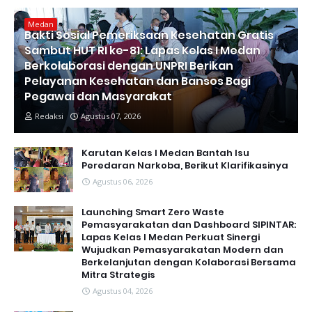
Medan
Bakti Sosial Pemeriksaan Kesehatan Gratis
Sambut HUT RI ke-81: Lapas Kelas I Medan
Berkolaborasi dengan UNPRI Berikan
Pelayanan Kesehatan dan Bansos Bagi
Pegawai dan Masyarakat
Redaksi
Agustus 07, 2026
Karutan Kelas I Medan Bantah Isu
Peredaran Narkoba, Berikut Klarifikasinya
Agustus 06, 2026
Launching Smart Zero Waste
Pemasyarakatan dan Dashboard SIPINTAR:
Lapas Kelas I Medan Perkuat Sinergi
Wujudkan Pemasyarakatan Modern dan
Berkelanjutan dengan Kolaborasi Bersama
Mitra Strategis
Agustus 04, 2026