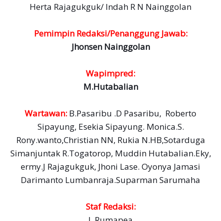
Herta Rajagukguk/ Indah R N Nainggolan
Pemimpin Redaksi/Penanggung Jawab:
Jhonsen Nainggolan
Wapimpred:
M.Hutabalian
Wartawan:
B.Pasaribu .D Pasaribu, Roberto
Sipayung, Esekia Sipayung. Monica.S.
Rony.wanto,Christian NN, Rukia N.HB,Sotarduga
Simanjuntak R.Togatorop, Muddin Hutabalian.Eky,
ermy.J Rajagukguk, Jhoni Lase. Oyonya Jamasi
Darimanto Lumbanraja.Suparman Sarumaha
Staf Redaksi:
I. Rumapea