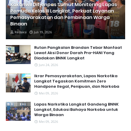
Kakanwil Ditjenpas Sumut Monitoring Lapas
Pemuda Kelas III Langkat, Perkuat Layanan
Pemasyarakatan dan Pembinaan Warga
Binaan
Redaksi
Juli 19, 2026
Rutan Pangkalan Brandan Tebar Manfaat
Lewat Aksi Donor Darah Pra-HANI Yang
Diadakan BNNK Langkat
Juni 24, 2026
Ikrar Pemasyarakatan, Lapas Narkotika
Langkat Tegaskan Komitmen Zero
Handpone llegal, Penipuan, dan Narkoba
Mei 09, 2026
Lapas Narkotika Langkat Gandeng BNNK
Langkat, Edukasi Bahaya Narkoba untuk
Warga Binaan
Mei 09, 2026