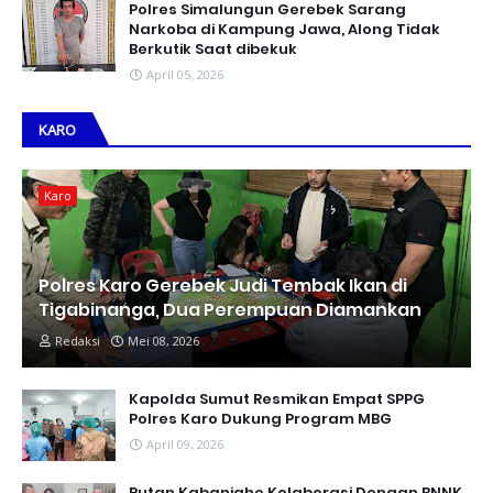
Polres Simalungun Gerebek Sarang
Narkoba di Kampung Jawa, Along Tidak
Berkutik Saat dibekuk
April 05, 2026
KARO
Karo
Polres Karo Gerebek Judi Tembak Ikan di
Tigabinanga, Dua Perempuan Diamankan
Redaksi
Mei 08, 2026
Kapolda Sumut Resmikan Empat SPPG
Polres Karo Dukung Program MBG
April 09, 2026
Rutan Kabanjahe Kolaborasi Dengan BNNK