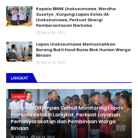
Kepala BNNK Lhokseumawe, Werdha
Susetyo , Kunjungi Lapas Kelas IIA
Lhokseumawe, Perkuat Sinergi
Pemberantasan Narkoba
Maret 20, 2025
Lapas Lhokseumawe Memusnahkan
Barang Bukti Hasil Razia Blok Hunian Warga
Binaan
Maret 18, 2025
LANGKAT
Langkat
Kakanwil Ditjenpas Sumut Monitoring Lapas
Pemuda Kelas III Langkat, Perkuat Layanan
Pemasyarakatan dan Pembinaan Warga
Binaan
Redaksi
Juli 19, 2026