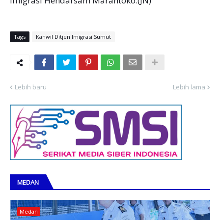
Imigrasi Hendarsam Marantoko.(JN)
Tags
Kanwil Ditjen Imigrasi Sumut
Lebih baru
Lebih lama
MEDAN
Medan