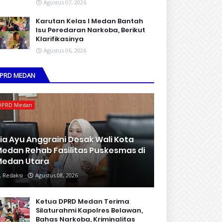
Agustus 07, 2026
Karutan Kelas I Medan Bantah
Isu Peredaran Narkoba, Berikut
Klarifikasinya
Agustus 06, 2026
PRD MEDAN
DPRD Medan
ia Ayu Anggraini Desak Wali Kota
edan Rehab Fasilitas Puskesmas di
edan Utara
Redaksi
Agustus 08, 2026
Ketua DPRD Medan Terima
Silaturahmi Kapolres Belawan,
Bahas Narkoba, Kriminalitas