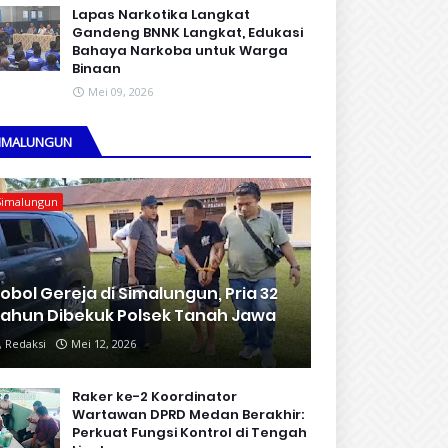
Lapas Narkotika Langkat
Gandeng BNNK Langkat, Edukasi
Bahaya Narkoba untuk Warga
Binaan
Mei 09, 2026
IMALUNGUN
Simalungun
obol Gereja di Simalungun, Pria 32
ahun Dibekuk Polsek Tanah Jawa
Redaksi
Mei 12, 2026
Raker ke-2 Koordinator
Wartawan DPRD Medan Berakhir:
Perkuat Fungsi Kontrol di Tengah