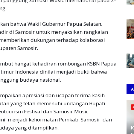
i panggung Samosir Music International pada 2–
ng.
kan bahwa Wakil Gubernur Papua Selatan,
adir di Samosir untuk menyaksikan rangkaian
s memberikan dukungan terhadap kolaborasi
upaten Samosir.
ambut hangat kehadiran rombongan KSBN Papua
 timur Indonesia dinilai menjadi bukti bahwa
anggung budaya nasional.
A
paikan apresiasi dan ucapan terima kasih
latan yang telah memenuhi undangan Bupati
eotourism Festival dan Samosir Music
a ini menjadi kehormatan Pemkab. Samosir dan
daya yang ditampilkan.
K