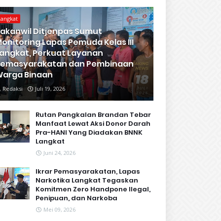
Langkat
akanwil Ditjenpas Sumut
onitoring Lapas Pemuda Kelas III
angkat, Perkuat Layanan
Pemasyarakatan dan Pembinaan
arga Binaan
Redaksi
Juli 19, 2026
Rutan Pangkalan Brandan Tebar
Manfaat Lewat Aksi Donor Darah
Pra-HANI Yang Diadakan BNNK
Langkat
Juni 24, 2026
Ikrar Pemasyarakatan, Lapas
Narkotika Langkat Tegaskan
Komitmen Zero Handpone llegal,
Penipuan, dan Narkoba
Mei 09, 2026