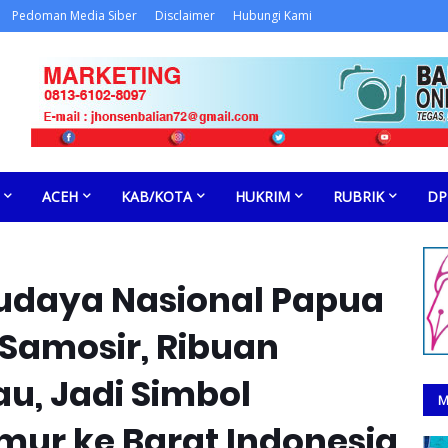
Pedoman Media Siber
Disclaimer
Hubungi Kami
ACEH
KAB/KOTA
HUKRIM
RUBRIK
DP
udaya Nasional Papua
 Samosir, Ribuan
u, Jadi Simbol
M
imur ke Barat Indonesia