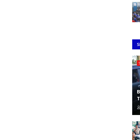
S
B
T