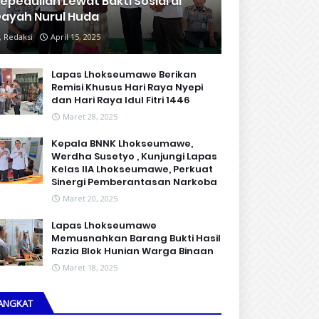
epedulian Lewat Bakti Sosial di
ayah Nurul Huda
Redaksi
April 15, 2025
Lapas Lhokseumawe Berikan
Remisi Khusus Hari Raya Nyepi
dan Hari Raya Idul Fitri 1446
Maret 28, 2025
Kepala BNNK Lhokseumawe,
Werdha Susetyo , Kunjungi Lapas
Kelas IIA Lhokseumawe, Perkuat
Sinergi Pemberantasan Narkoba
Maret 20, 2025
Lapas Lhokseumawe
Memusnahkan Barang Bukti Hasil
Razia Blok Hunian Warga Binaan
Maret 18, 2025
ANGKAT