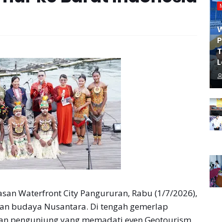
P
T
L
san Waterfront City Pangururan, Rabu (1/7/2026),
an budaya Nusantara. Di tengah gemerlap
uan pengunjung yang memadati even Geotourism