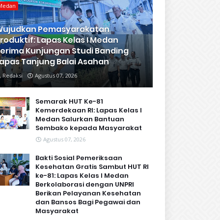
Medan
Wujudkan Pemasyarakatan
roduktif: Lapas Kelas I Medan
erima Kunjungan Studi Banding
apas Tanjung Balai Asahan
Redaksi
Agustus 07, 2026
Semarak HUT Ke-81
Kemerdekaan RI: Lapas Kelas I
Medan Salurkan Bantuan
Sembako kepada Masyarakat
Agustus 07, 2026
Bakti Sosial Pemeriksaan
Kesehatan Gratis Sambut HUT RI
ke-81: Lapas Kelas I Medan
Berkolaborasi dengan UNPRI
Berikan Pelayanan Kesehatan
dan Bansos Bagi Pegawai dan
Masyarakat