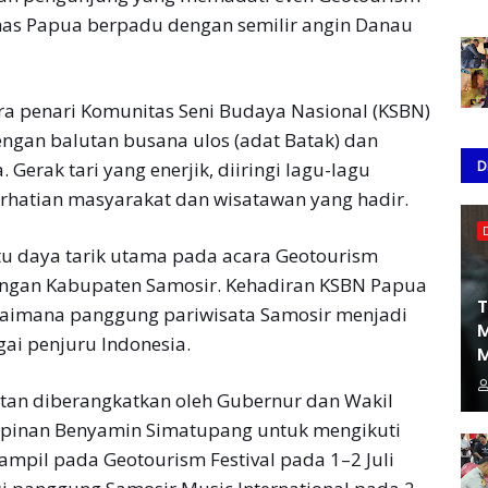
 khas Papua berpadu dengan semilir angin Danau
ra penari Komunitas Seni Budaya Nasional (KSBN)
gan balutan busana ulos (adat Batak) dan
D
erak tari yang enerjik, diiringi lagu-lagu
rhatian masyarakat dan wisatawan yang hadir.
tu daya tarik utama pada acara Geotourism
dengan Kabupaten Samosir. Kehadiran KSBN Papua
T
gaimana panggung pariwisata Samosir menjadi
M
ai penjuru Indonesia.
M
tan diberangkatkan oleh Gubernur dan Wakil
mpinan Benyamin Simatupang untuk mengikuti
tampil pada Geotourism Festival pada 1–2 Juli