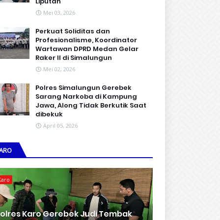
Liputan
Mei 03, 2026
Perkuat Soliditas dan
Profesionalisme, Koordinator
Wartawan DPRD Medan Gelar
Raker II di Simalungun
Mei 02, 2026
Polres Simalungun Gerebek
Sarang Narkoba di Kampung
Jawa, Along Tidak Berkutik Saat
dibekuk
April 05, 2026
ARO
Karo
olres Karo Gerebek Judi Tembak