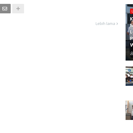
K
Lebih lama
M
L
W