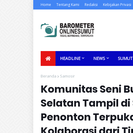
Home
Tentang Kami
Redaksi
Kebijakan Privasi
HEADLINE
NEWS
SUMUT
Beranda
Samosir
Komunitas Seni B
Selatan Tampil di
Penonton Terpuka
Kolaborasi dari T