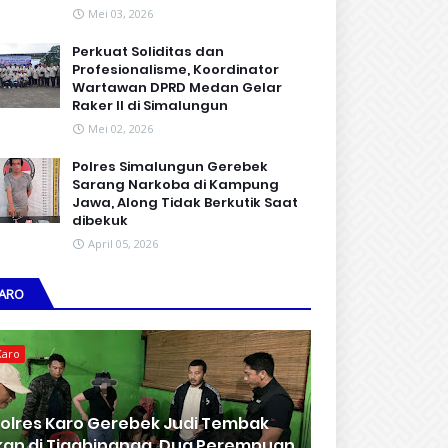
Mei 03, 2026
Perkuat Soliditas dan
Profesionalisme, Koordinator
Wartawan DPRD Medan Gelar
Raker II di Simalungun
Mei 02, 2026
Polres Simalungun Gerebek
Sarang Narkoba di Kampung
Jawa, Along Tidak Berkutik Saat
dibekuk
April 05, 2026
ARO
Karo
olres Karo Gerebek Judi Tembak
kan di Tigabinanga, Dua Perempuan