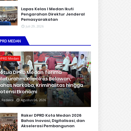
Lapas Kelas I Medan Ikuti
Pengarahan Direktur Jenderal
Pemasyarakatan
Juli 29, 2026
PRD MEDAN
DPRD Medan
etua DPRD Medan Terima
ilaturahmi Kapolres Belawan,
ahas Narkoba, Kriminalitas hingga
otensi Ekonomi
Redaksi
Agustus 06, 2026
Raker DPRD Kota Medan 2026
Bahas Inovasi, Digitalisasi, dan
Akselerasi Pembangunan