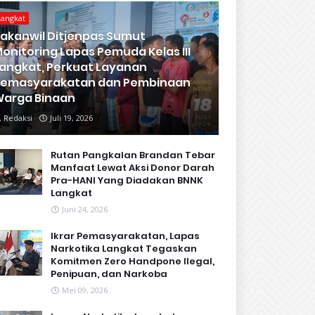
Langkat
akanwil Ditjenpas Sumut
onitoring Lapas Pemuda Kelas III
angkat, Perkuat Layanan
Pemasyarakatan dan Pembinaan
arga Binaan
Redaksi
Juli 19, 2026
Rutan Pangkalan Brandan Tebar
Manfaat Lewat Aksi Donor Darah
Pra-HANI Yang Diadakan BNNK
Langkat
Juni 24, 2026
Ikrar Pemasyarakatan, Lapas
Narkotika Langkat Tegaskan
Komitmen Zero Handpone llegal,
Penipuan, dan Narkoba
Mei 09, 2026