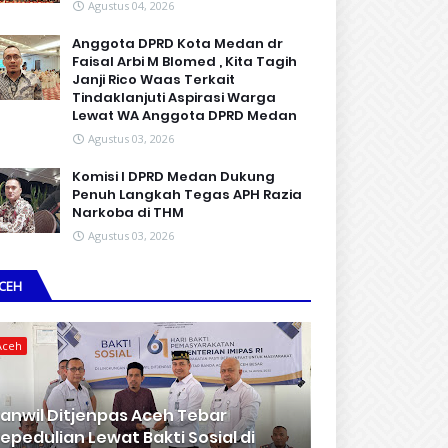
Agustus 04, 2026
Anggota DPRD Kota Medan dr
Faisal Arbi M Blomed , Kita Tagih
Janji Rico Waas Terkait
Tindaklanjuti Aspirasi Warga
Lewat WA Anggota DPRD Medan
Agustus 03, 2026
Komisi I DPRD Medan Dukung
Penuh Langkah Tegas APH Razia
Narkoba di THM
Agustus 03, 2026
CEH
Aceh
anwil Ditjenpas Aceh Tebar
epedulian Lewat Bakti Sosial di