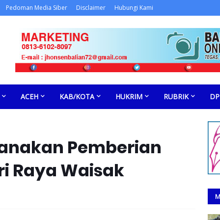
Pedoman Media Siber
Disclaimer
Hubungi Kami
ACEH
KAB/KOTA
HUKRIM
RUBRIK
DP
sanakan Pemberian
ri Raya Waisak
M