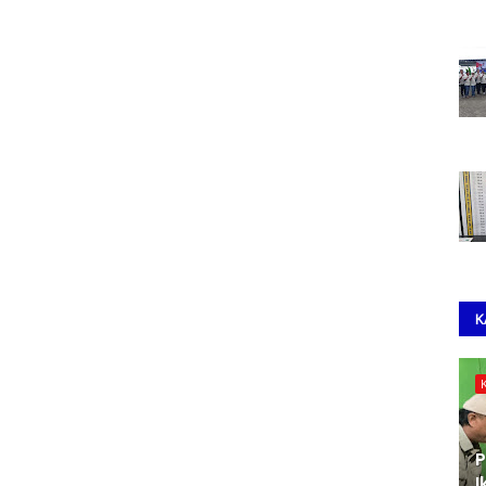
K
P
I