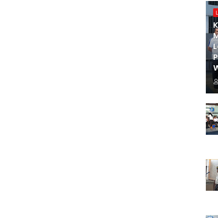
K
M
L
W