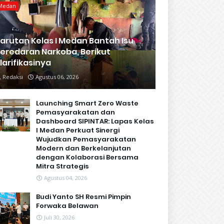
Medan
arutan Kelas I Medan Bantah Isu
eredaran Narkoba, Berikut
larifikasinya
Redaksi
Agustus 06, 2026
Launching Smart Zero Waste
Pemasyarakatan dan
Dashboard SIPINTAR: Lapas Kelas
I Medan Perkuat Sinergi
Wujudkan Pemasyarakatan
Modern dan Berkelanjutan
dengan Kolaborasi Bersama
Mitra Strategis
Agustus 04, 2026
Budi Yanto SH Resmi Pimpin
Forwaka Belawan
Juli 30, 2026