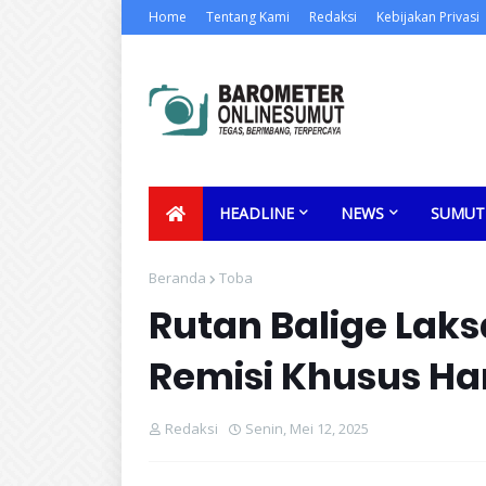
Home
Tentang Kami
Redaksi
Kebijakan Privasi
HEADLINE
NEWS
SUMUT
Beranda
Toba
Rutan Balige Lak
Remisi Khusus Ha
Redaksi
Senin, Mei 12, 2025