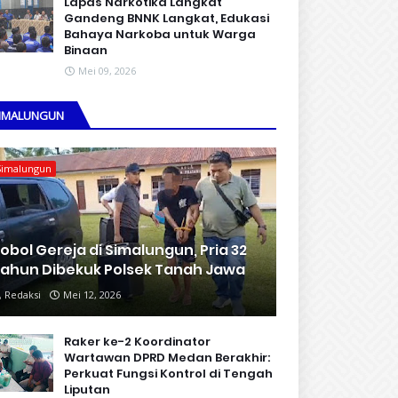
Lapas Narkotika Langkat
Gandeng BNNK Langkat, Edukasi
Bahaya Narkoba untuk Warga
Binaan
Mei 09, 2026
IMALUNGUN
Simalungun
obol Gereja di Simalungun, Pria 32
ahun Dibekuk Polsek Tanah Jawa
Redaksi
Mei 12, 2026
Raker ke-2 Koordinator
Wartawan DPRD Medan Berakhir:
Perkuat Fungsi Kontrol di Tengah
Liputan