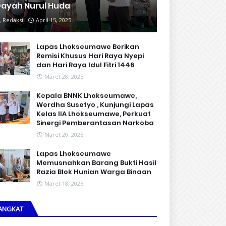
ayah Nurul Huda
Redaksi
April 15, 2025
Lapas Lhokseumawe Berikan
Remisi Khusus Hari Raya Nyepi
dan Hari Raya Idul Fitri 1446
Maret 28, 2025
Kepala BNNK Lhokseumawe,
Werdha Susetyo , Kunjungi Lapas
Kelas IIA Lhokseumawe, Perkuat
Sinergi Pemberantasan Narkoba
Maret 20, 2025
Lapas Lhokseumawe
Memusnahkan Barang Bukti Hasil
Razia Blok Hunian Warga Binaan
Maret 18, 2025
ANGKAT