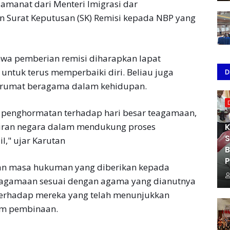
amanat dari Menteri Imigrasi dar
Surat Keputusan (SK) Remisi kepada NBP yang
ahwa pemberian remisi diharapkan lapat
untuk terus memperbaiki diri. Beliau juga
D
tarumat beragama dalam kehidupan.
 penghormatan terhadap hari besar teagamaan,
adiran negara dalam mendukung proses
K
S
," ujar Karutan
B
P
an masa hukuman yang diberikan kepada
eagamaan sesuai dengan agama yang dianutnya
erhadap mereka yang telah menunjukkan
am pembinaan.