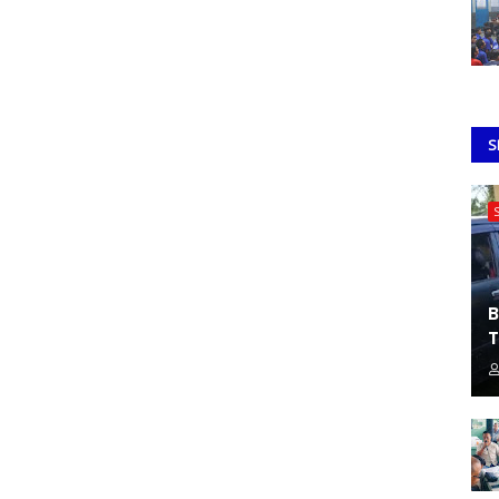
S
B
T