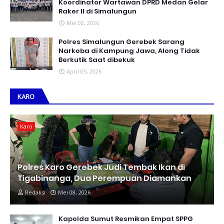
Koordinator Wartawan DPRD Medan Gelar
Raker II di Simalungun
Mei 02, 2026
Polres Simalungun Gerebek Sarang
Narkoba di Kampung Jawa, Along Tidak
Berkutik Saat dibekuk
April 05, 2026
KARO
Karo
Polres Karo Gerebek Judi Tembak Ikan di
Tigabinanga, Dua Perempuan Diamankan
Redaksi
Mei 08, 2026
Kapolda Sumut Resmikan Empat SPPG