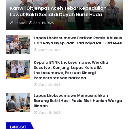
Kanwil Ditjenpas Aceh Tebar Kepedulian
Lewat Bakti Sosial di Dayah Nurul Huda
Redaksi
April 15, 2025
Lapas Lhokseumawe Berikan Remisi Khusus
Hari Raya Nyepi dan Hari Raya Idul Fitri 1446
Maret 28, 2025
Kepala BNNK Lhokseumawe, Werdha
Susetyo , Kunjungi Lapas Kelas IIA
Lhokseumawe, Perkuat Sinergi
Pemberantasan Narkoba
Maret 20, 2025
Lapas Lhokseumawe Memusnahkan
Barang Bukti Hasil Razia Blok Hunian Warga
Binaan
Maret 18, 2025
LANGKAT