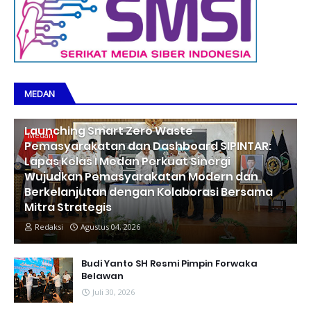
MEDAN
Launching Smart Zero Waste
Medan
Pemasyarakatan dan Dashboard SIPINTAR:
Lapas Kelas I Medan Perkuat Sinergi
Wujudkan Pemasyarakatan Modern dan
Berkelanjutan dengan Kolaborasi Bersama
Mitra Strategis
Redaksi
Agustus 04, 2026
Budi Yanto SH Resmi Pimpin Forwaka
Belawan
Juli 30, 2026