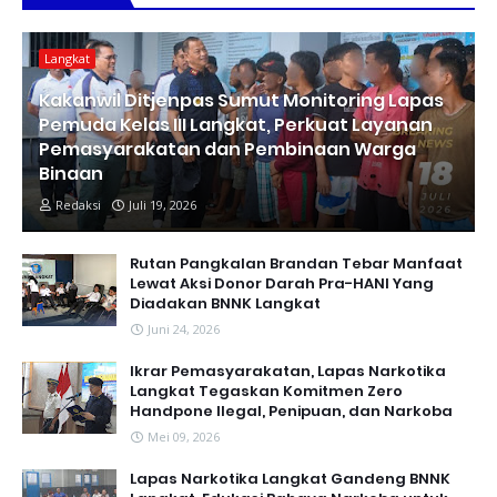
Langkat
Kakanwil Ditjenpas Sumut Monitoring Lapas
Pemuda Kelas III Langkat, Perkuat Layanan
Pemasyarakatan dan Pembinaan Warga
Binaan
Redaksi
Juli 19, 2026
Rutan Pangkalan Brandan Tebar Manfaat
Lewat Aksi Donor Darah Pra-HANI Yang
Diadakan BNNK Langkat
Juni 24, 2026
Ikrar Pemasyarakatan, Lapas Narkotika
Langkat Tegaskan Komitmen Zero
Handpone llegal, Penipuan, dan Narkoba
Mei 09, 2026
Lapas Narkotika Langkat Gandeng BNNK