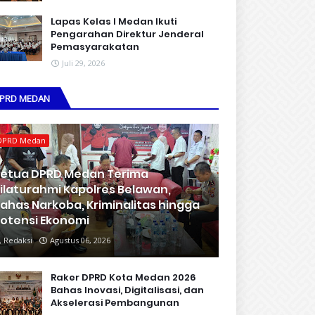
Lapas Kelas I Medan Ikuti
Pengarahan Direktur Jenderal
Pemasyarakatan
Juli 29, 2026
PRD MEDAN
DPRD Medan
etua DPRD Medan Terima
ilaturahmi Kapolres Belawan,
ahas Narkoba, Kriminalitas hingga
otensi Ekonomi
Redaksi
Agustus 06, 2026
Raker DPRD Kota Medan 2026
Bahas Inovasi, Digitalisasi, dan
Akselerasi Pembangunan