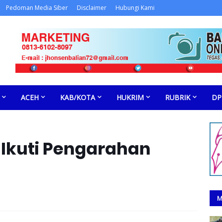
Pedoman Media Siber
Disclaimer
Hubungi Kami
ACEH
KAB/KOTA
HUKRIM
RUBRIK
DP
Ikuti Pengarahan
M