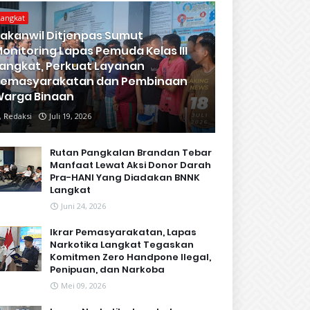
Langkat
akanwil Ditjenpas Sumut
onitoring Lapas Pemuda Kelas III
angkat, Perkuat Layanan
Pemasyarakatan dan Pembinaan
arga Binaan
Redaksi
Juli 19, 2026
Rutan Pangkalan Brandan Tebar
Manfaat Lewat Aksi Donor Darah
Pra-HANI Yang Diadakan BNNK
Langkat
Juni 24, 2026
Ikrar Pemasyarakatan, Lapas
Narkotika Langkat Tegaskan
Komitmen Zero Handpone llegal,
Penipuan, dan Narkoba
Mei 09, 2026