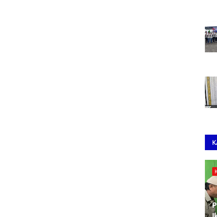
K
P
I