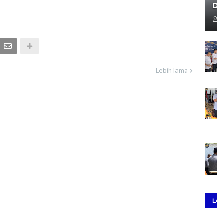
D
Lebih lama
L