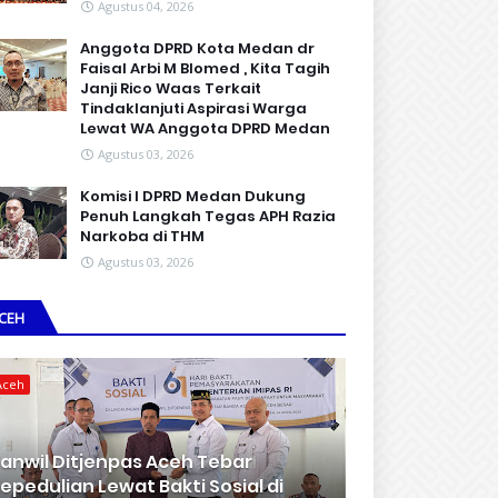
Agustus 04, 2026
Anggota DPRD Kota Medan dr
Faisal Arbi M Blomed , Kita Tagih
Janji Rico Waas Terkait
Tindaklanjuti Aspirasi Warga
Lewat WA Anggota DPRD Medan
Agustus 03, 2026
Komisi I DPRD Medan Dukung
Penuh Langkah Tegas APH Razia
Narkoba di THM
Agustus 03, 2026
CEH
Aceh
anwil Ditjenpas Aceh Tebar
epedulian Lewat Bakti Sosial di