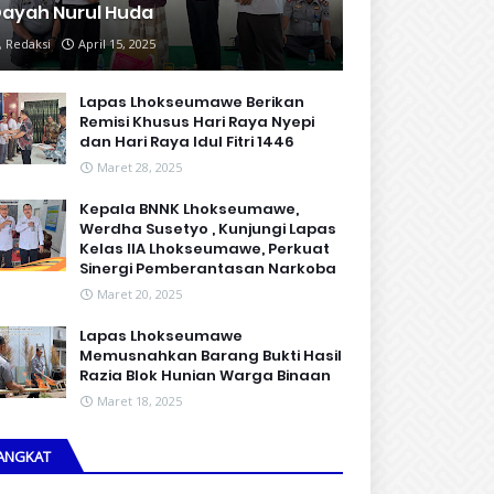
ayah Nurul Huda
Redaksi
April 15, 2025
Lapas Lhokseumawe Berikan
Remisi Khusus Hari Raya Nyepi
dan Hari Raya Idul Fitri 1446
Maret 28, 2025
Kepala BNNK Lhokseumawe,
Werdha Susetyo , Kunjungi Lapas
Kelas IIA Lhokseumawe, Perkuat
Sinergi Pemberantasan Narkoba
Maret 20, 2025
Lapas Lhokseumawe
Memusnahkan Barang Bukti Hasil
Razia Blok Hunian Warga Binaan
Maret 18, 2025
ANGKAT