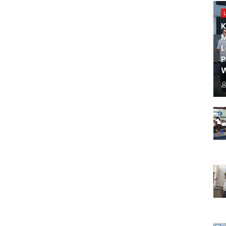
K
M
L
W