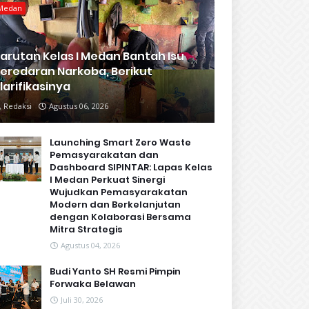
Medan
arutan Kelas I Medan Bantah Isu
eredaran Narkoba, Berikut
larifikasinya
Redaksi
Agustus 06, 2026
Launching Smart Zero Waste
Pemasyarakatan dan
Dashboard SIPINTAR: Lapas Kelas
I Medan Perkuat Sinergi
Wujudkan Pemasyarakatan
Modern dan Berkelanjutan
dengan Kolaborasi Bersama
Mitra Strategis
Agustus 04, 2026
Budi Yanto SH Resmi Pimpin
Forwaka Belawan
Juli 30, 2026