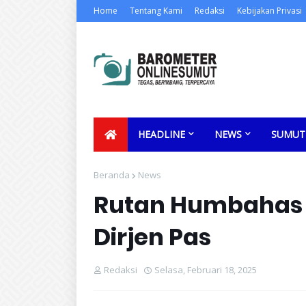
Home
Tentang Kami
Redaksi
Kebijakan Privasi
HEADLINE
NEWS
SUMUT
Beranda
News
Rutan Humbahas 
Dirjen Pas
Redaksi
Selasa, Februari 18, 2025