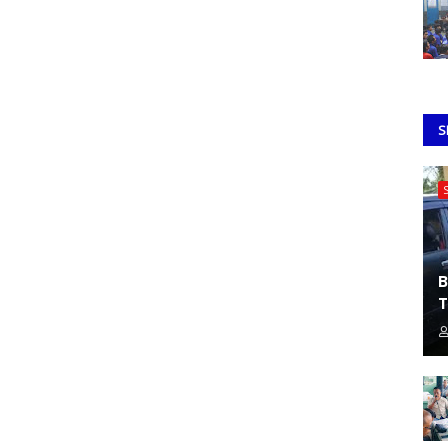
S
B
T