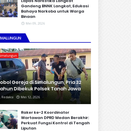
Lapas Narkotika Langkat
Gandeng BNNK Langkat, Edukasi
Bahaya Narkoba untuk Warga
Binaan
Mei 09, 2026
IMALUNGUN
Simalungun
obol Gereja di Simalungun, Pria 32
ahun Dibekuk Polsek Tanah Jawa
Redaksi
Mei 12, 2026
Raker ke-2 Koordinator
Wartawan DPRD Medan Berakhir:
Perkuat Fungsi Kontrol di Tengah
Liputan