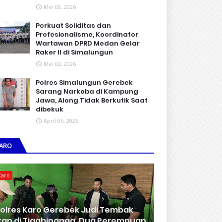
Mei 03, 2026
Perkuat Soliditas dan
Profesionalisme, Koordinator
Wartawan DPRD Medan Gelar
Raker II di Simalungun
Mei 02, 2026
Polres Simalungun Gerebek
Sarang Narkoba di Kampung
Jawa, Along Tidak Berkutik Saat
dibekuk
April 05, 2026
ARO
Karo
olres Karo Gerebek Judi Tembak
kan di Tigabinanga, Dua Perempuan