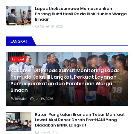
Lapas Lhokseumawe Memusnahkan
Barang Bukti Hasil Razia Blok Hunian Warga
Binaan
Maret 18, 2025
LANGKAT
Langkat
Kakanwil Ditjenpas Sumut Monitoring Lapas
Pemuda Kelas III Langkat, Perkuat Layanan
Pemasyarakatan dan Pembinaan Warga
Binaan
Redaksi
Juli 19, 2026
Rutan Pangkalan Brandan Tebar Manfaat
Lewat Aksi Donor Darah Pra-HANI Yang
Diadakan BNNK Langkat
Juni 24, 2026