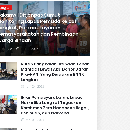
Langkat
akanwil Ditjenpas Sumut
onitoring Lapas Pemuda Kelas III
angkat, Perkuat Layanan
Pemasyarakatan dan Pembinaan
arga Binaan
Redaksi
Juli 19, 2026
Rutan Pangkalan Brandan Tebar
Manfaat Lewat Aksi Donor Darah
Pra-HANI Yang Diadakan BNNK
Langkat
Juni 24, 2026
Ikrar Pemasyarakatan, Lapas
Narkotika Langkat Tegaskan
Komitmen Zero Handpone llegal,
Penipuan, dan Narkoba
Mei 09, 2026