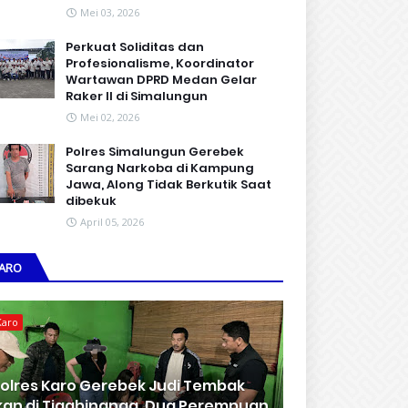
Mei 03, 2026
Perkuat Soliditas dan
Profesionalisme, Koordinator
Wartawan DPRD Medan Gelar
Raker II di Simalungun
Mei 02, 2026
Polres Simalungun Gerebek
Sarang Narkoba di Kampung
Jawa, Along Tidak Berkutik Saat
dibekuk
April 05, 2026
ARO
Karo
olres Karo Gerebek Judi Tembak
kan di Tigabinanga, Dua Perempuan