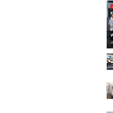
K
M
L
W