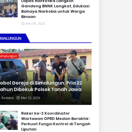
Lapas Narkotika Langkat
Gandeng BNNK Langkat, Edukasi
Bahaya Narkoba untuk Warga
Binaan
Mei 09, 2026
IMALUNGUN
Simalungun
obol Gereja di Simalungun, Pria 32
ahun Dibekuk Polsek Tanah Jawa
Redaksi
Mei 12, 2026
Raker ke-2 Koordinator
Wartawan DPRD Medan Berakhir:
Perkuat Fungsi Kontrol di Tengah
Liputan