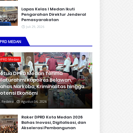
Lapas Kelas I Medan Ikuti
Pengarahan Direktur Jenderal
Pemasyarakatan
Juli 29, 2026
PRD MEDAN
DPRD Medan
etua DPRD Medan Terima
ilaturahmi Kapolres Belawan,
ahas Narkoba, Kriminalitas hingga
otensi Ekonomi
Redaksi
Agustus 06, 2026
Raker DPRD Kota Medan 2026
Bahas Inovasi, Digitalisasi, dan
Akselerasi Pembangunan