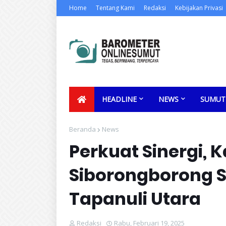
Home
Tentang Kami
Redaksi
Kebijakan Privasi
HEADLINE
NEWS
SUMUT
Beranda
News
Perkuat Sinergi, 
Siborongborong 
Tapanuli Utara
Redaksi
Rabu, Februari 19, 2025