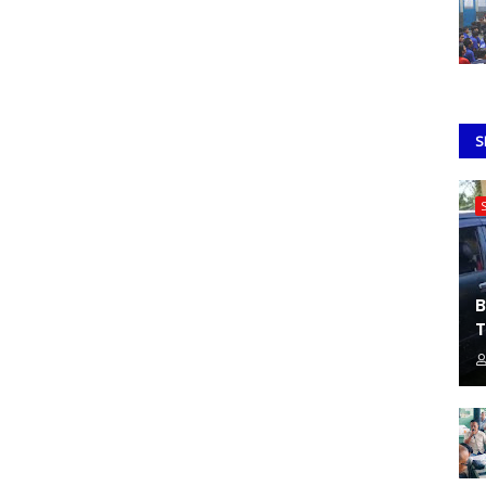
S
B
T