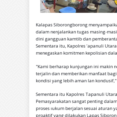
Kalapas Siborongborong menyampaikan 
dalam nenjalankan tugas masing-mas
dini gangguan kamtib dan pemberanta
Sementara itu, Kapolres 'apanuli Utar
menegaskan komitmen kepolisian dal
"Kami berharap kunjungan ini makin 
terjalin dan memberikan manfaat bag
kondisi yang lebih aman lan kondusif,"
Sementara itu Kapolres Tapanuli Utar
Pemasyarakatan sangat penting dala
proses ıukum berjalan sesuai aturan y
proaktif yang dilakukan Lapas Siboro