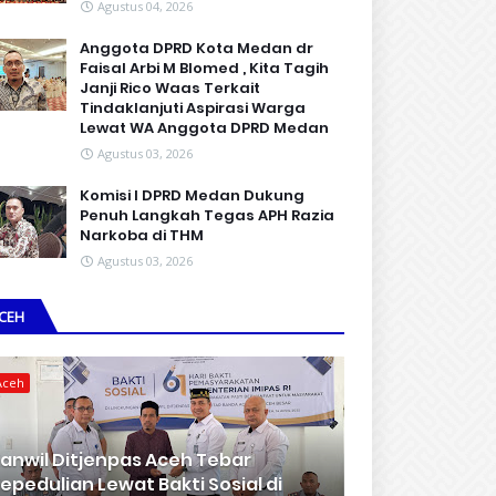
Agustus 04, 2026
Anggota DPRD Kota Medan dr
Faisal Arbi M Blomed , Kita Tagih
Janji Rico Waas Terkait
Tindaklanjuti Aspirasi Warga
Lewat WA Anggota DPRD Medan
Agustus 03, 2026
Komisi I DPRD Medan Dukung
Penuh Langkah Tegas APH Razia
Narkoba di THM
Agustus 03, 2026
CEH
Aceh
anwil Ditjenpas Aceh Tebar
epedulian Lewat Bakti Sosial di