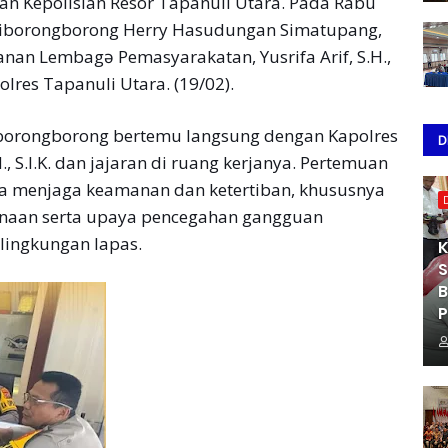
n Kepolisian Resor Tapanuli Utara. Pada Rabu
s Siborongborong Herry Hasudungan Simatupang,
nan Lembagə Pemasyarakatan, Yusrifa Arif, S.H.,
lres Tapanuli Utara. (19/02).
iborongborong bertemu langsung dengan Kapolres
D
., S.I.K. dan jajaran di ruang kerjanya. Pertemuan
a menjaga keamanan dan ketertiban, khususnya
inaan serta upaya pencegahan gangguan
lingkungan lapas.
K
S
B
P