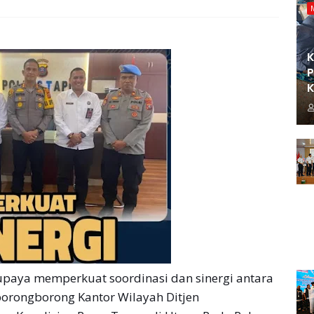
K
P
K
aya memperkuat soordinasi dan sinergi antara
orongborong Kantor Wilayah Ditjen