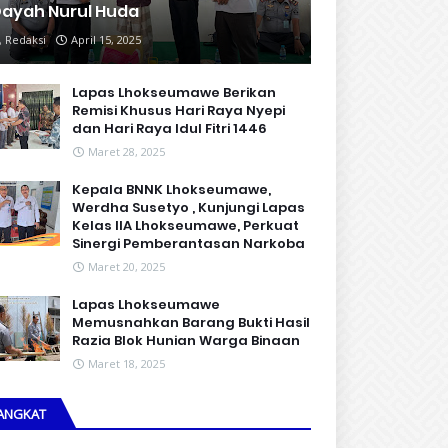
ayah Nurul Huda
Redaksi
April 15, 2025
Lapas Lhokseumawe Berikan
Remisi Khusus Hari Raya Nyepi
dan Hari Raya Idul Fitri 1446
Maret 28, 2025
Kepala BNNK Lhokseumawe,
Werdha Susetyo , Kunjungi Lapas
Kelas IIA Lhokseumawe, Perkuat
Sinergi Pemberantasan Narkoba
Maret 20, 2025
Lapas Lhokseumawe
Memusnahkan Barang Bukti Hasil
Razia Blok Hunian Warga Binaan
Maret 18, 2025
ANGKAT