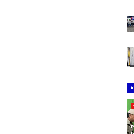
K
P
I