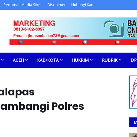
Pedoman Media Siber
Disclaimer
Hubungi Kami
ACEH
KAB/KOTA
HUKRIM
RUBRIK
DP
Kalapas
Sambangi Polres
M