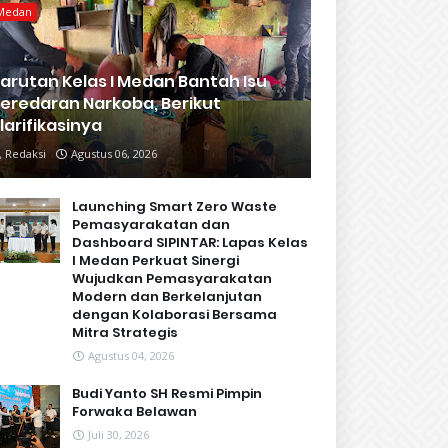
Medan
arutan Kelas I Medan Bantah Isu
eredaran Narkoba, Berikut
larifikasinya
Redaksi
Agustus 06, 2026
Launching Smart Zero Waste
Pemasyarakatan dan
Dashboard SIPINTAR: Lapas Kelas
I Medan Perkuat Sinergi
Wujudkan Pemasyarakatan
Modern dan Berkelanjutan
dengan Kolaborasi Bersama
Mitra Strategis
Agustus 04, 2026
Budi Yanto SH Resmi Pimpin
Forwaka Belawan
Juli 30, 2026