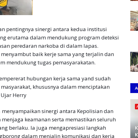
pentingnya sinergi antara kedua institusi
ing erutama dalam mendukung program deteksi
san peredaran narkoba di dalam lapas.
a menyambut baik kerje sama yang terjalin dan
am mendukung tugas pemasyarakatan.
nempererat hubungan kerja sama yand sudah
i masyarakat, khususnya dalam menciptakan
A
 Ujar Herry
a menyampaikan sinergi antara Kepolisian dan
m menjaga keamanan serta memastikan seluruh
ang berlaku. la juga mengapresiasi langkah
K
K
ngborong dalam menjalin komunikasi dan kerja