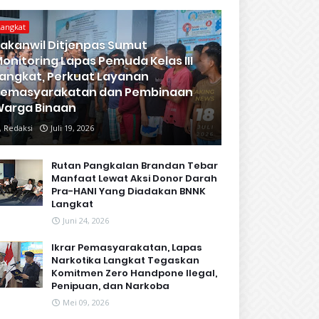
Langkat
akanwil Ditjenpas Sumut
onitoring Lapas Pemuda Kelas III
angkat, Perkuat Layanan
Pemasyarakatan dan Pembinaan
arga Binaan
Redaksi
Juli 19, 2026
Rutan Pangkalan Brandan Tebar
Manfaat Lewat Aksi Donor Darah
Pra-HANI Yang Diadakan BNNK
Langkat
Juni 24, 2026
Ikrar Pemasyarakatan, Lapas
Narkotika Langkat Tegaskan
Komitmen Zero Handpone llegal,
Penipuan, dan Narkoba
Mei 09, 2026