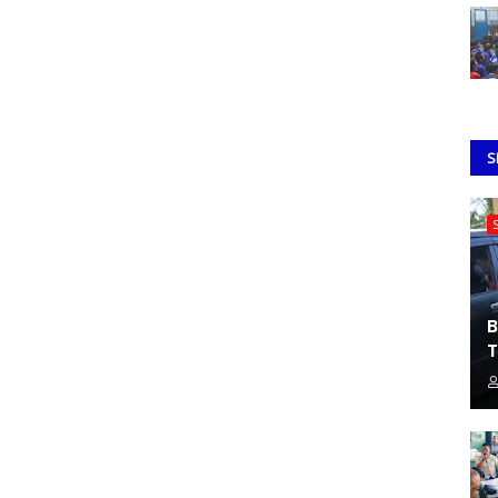
S
B
T