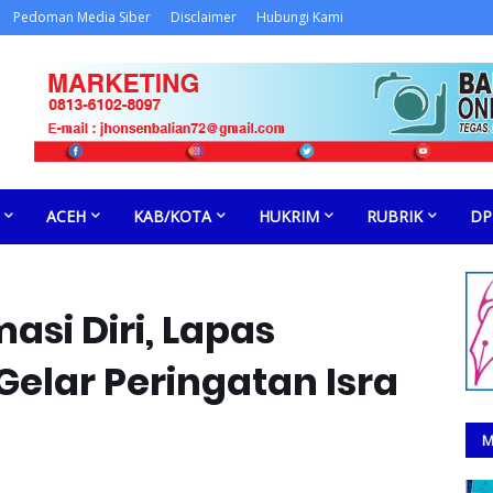
Pedoman Media Siber
Disclaimer
Hubungi Kami
ACEH
KAB/KOTA
HUKRIM
RUBRIK
DP
si Diri, Lapas
elar Peringatan Isra
M