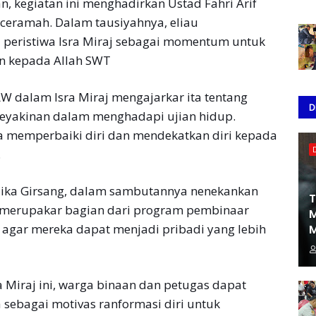
, kegiatan ini menghadirkan Ūstad Fahri Arif
nceramah. Dalam tausiyahnya, eliau
eristiwa Isra Miraj sebagai momentum untuk
n kepada Allah SWT
 dalam Isra Miraj mengajarkar ita tentang
D
keyakinan dalam menghadapi ujian hidup.
sa memperbaiki diri dan mendekatkan diri kepada
.
ika Girsang, dalam sambutannya nenekankan
T
i merupakar bagian dari program pembinaar
M
n agar mereka dapat menjadi pribadi yang lebih
M
a Miraj ini, warga binaan dan petugas dapat
sebagai motivas ranformasi diri untuk