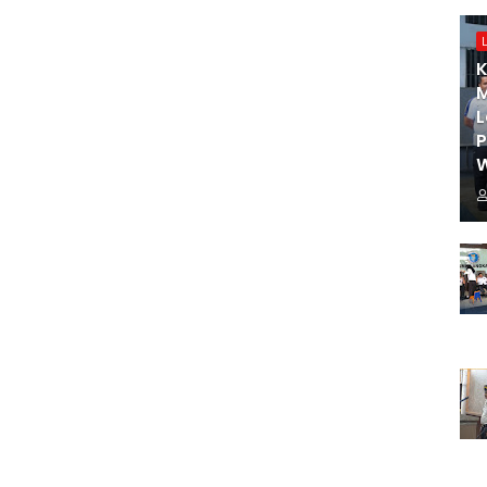
K
M
L
W