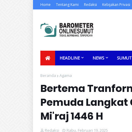
Home
Tentang Kami
Redaksi
Kebijakan Privasi
HEADLINE
NEWS
SUMUT
Beranda
Agama
Bertema Tranforma
Pemuda Langkat G
Mi'raj 1446 H
Redaksi
Rabu, Februari 19, 2025