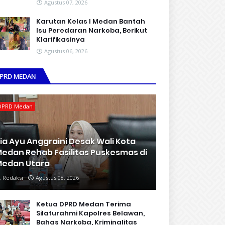
Agustus 07, 2026
Karutan Kelas I Medan Bantah
Isu Peredaran Narkoba, Berikut
Klarifikasinya
Agustus 06, 2026
PRD MEDAN
DPRD Medan
ia Ayu Anggraini Desak Wali Kota
edan Rehab Fasilitas Puskesmas di
edan Utara
Redaksi
Agustus 08, 2026
Ketua DPRD Medan Terima
Silaturahmi Kapolres Belawan,
Bahas Narkoba, Kriminalitas