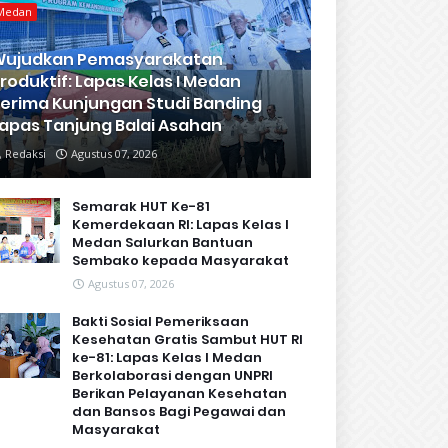
Medan
Wujudkan Pemasyarakatan
roduktif: Lapas Kelas I Medan
erima Kunjungan Studi Banding
apas Tanjung Balai Asahan
Redaksi
Agustus 07, 2026
Semarak HUT Ke-81
Kemerdekaan RI: Lapas Kelas I
Medan Salurkan Bantuan
Sembako kepada Masyarakat
Agustus 07, 2026
Bakti Sosial Pemeriksaan
Kesehatan Gratis Sambut HUT RI
ke-81: Lapas Kelas I Medan
Berkolaborasi dengan UNPRI
Berikan Pelayanan Kesehatan
dan Bansos Bagi Pegawai dan
Masyarakat