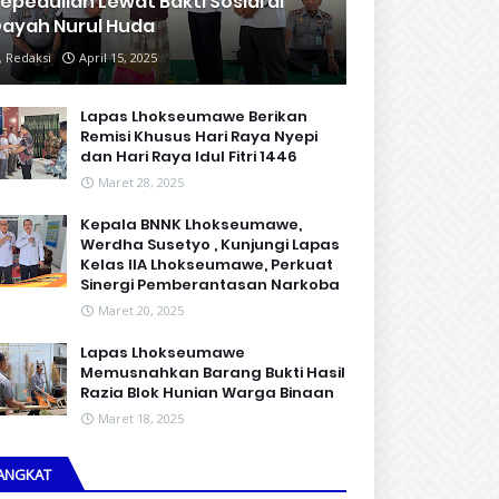
epedulian Lewat Bakti Sosial di
ayah Nurul Huda
Redaksi
April 15, 2025
Lapas Lhokseumawe Berikan
Remisi Khusus Hari Raya Nyepi
dan Hari Raya Idul Fitri 1446
Maret 28, 2025
Kepala BNNK Lhokseumawe,
Werdha Susetyo , Kunjungi Lapas
Kelas IIA Lhokseumawe, Perkuat
Sinergi Pemberantasan Narkoba
Maret 20, 2025
Lapas Lhokseumawe
Memusnahkan Barang Bukti Hasil
Razia Blok Hunian Warga Binaan
Maret 18, 2025
ANGKAT