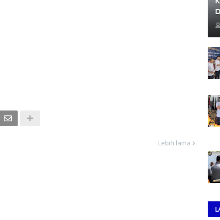
K
D
Lebih lama
L