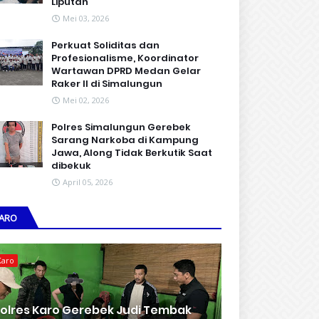
Liputan
Mei 03, 2026
Perkuat Soliditas dan
Profesionalisme, Koordinator
Wartawan DPRD Medan Gelar
Raker II di Simalungun
Mei 02, 2026
Polres Simalungun Gerebek
Sarang Narkoba di Kampung
Jawa, Along Tidak Berkutik Saat
dibekuk
April 05, 2026
ARO
Karo
olres Karo Gerebek Judi Tembak