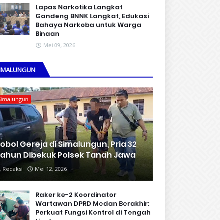
Lapas Narkotika Langkat
Gandeng BNNK Langkat, Edukasi
Bahaya Narkoba untuk Warga
Binaan
Mei 09, 2026
IMALUNGUN
Simalungun
obol Gereja di Simalungun, Pria 32
ahun Dibekuk Polsek Tanah Jawa
Redaksi
Mei 12, 2026
Raker ke-2 Koordinator
Wartawan DPRD Medan Berakhir:
Perkuat Fungsi Kontrol di Tengah