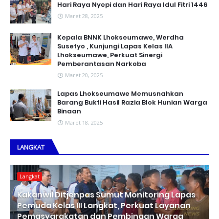
Hari Raya Nyepi dan Hari Raya Idul Fitri 1446
Maret 28, 2025
Kepala BNNK Lhokseumawe, Werdha
Susetyo , Kunjungi Lapas Kelas IIA
Lhokseumawe, Perkuat Sinergi
Pemberantasan Narkoba
Maret 20, 2025
Lapas Lhokseumawe Memusnahkan
Barang Bukti Hasil Razia Blok Hunian Warga
Binaan
Maret 18, 2025
LANGKAT
Langkat
Kakanwil Ditjenpas Sumut Monitoring Lapas
Pemuda Kelas III Langkat, Perkuat Layanan
Pemasyarakatan dan Pembinaan Warga