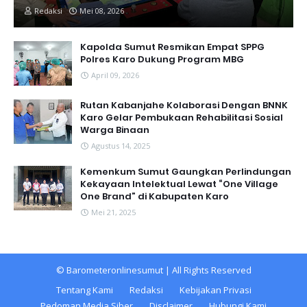
Redaksi
Mei 08, 2026
Kapolda Sumut Resmikan Empat SPPG
Polres Karo Dukung Program MBG
April 09, 2026
Rutan Kabanjahe Kolaborasi Dengan BNNK
Karo Gelar Pembukaan Rehabilitasi Sosial
Warga Binaan
Agustus 14, 2025
Kemenkum Sumut Gaungkan Perlindungan
Kekayaan Intelektual Lewat “One Village
One Brand” di Kabupaten Karo
Mei 21, 2025
©
Barometeronlinesumut
| All Rights Reserved
Tentang Kami
Redaksi
Kebijakan Privasi
Pedoman Media Siber
Disclaimer
Hubungi Kami