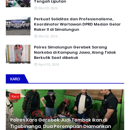
Tengah Liputan
Mei 03, 2026
Perkuat Soliditas dan Profesionalisme,
Koordinator Wartawan DPRD Medan Gelar
Raker II di Simalungun
Mei 02, 2026
Polres Simalungun Gerebek Sarang
Narkoba di Kampung Jawa, Along Tidak
Berkutik Saat dibekuk
April 05, 2026
KARO
Karo
Polres Karo Gerebek Judi Tembak Ikan di
Tigabinanga, Dua Perempuan Diamankan