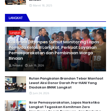
Maret 18, 2025
LANGKAT
Langkat
Kakanwil Ditjenpas Sumut Monitoring Lapas
Pemuda Kelas III Langkat, Perkuat Layanan
Pemasyarakatan dan Pembinaan Warga
Binaan
Redaksi
Juli 19, 2026
Rutan Pangkalan Brandan Tebar Manfaat
Lewat Aksi Donor Darah Pra-HANI Yang
Diadakan BNNK Langkat
Juni 24, 2026
Ikrar Pemasyarakatan, Lapas Narkotika
Langkat Tegaskan Komitmen Zero