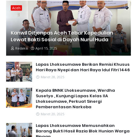
Aceh
Kanwil Ditjenpas Aceh Tebar Kepedulian
Lewat Bakti Sosial di Dayah Nurul Huda
Redaksi
April 15, 2025
Lapas Lhokseumawe Berikan Remisi Khusus
Hari Raya Nyepi dan Hari Raya Idul Fitri 1446
Maret 28, 2025
Kepala BNNK Lhokseumawe, Werdha
Susetyo , Kunjungi Lapas Kelas IIA
Lhokseumawe, Perkuat Sinergi
Pemberantasan Narkoba
Maret 20, 2025
Lapas Lhokseumawe Memusnahkan
Barang Bukti Hasil Razia Blok Hunian Warga
Binaan