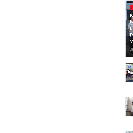
K
M
L
W