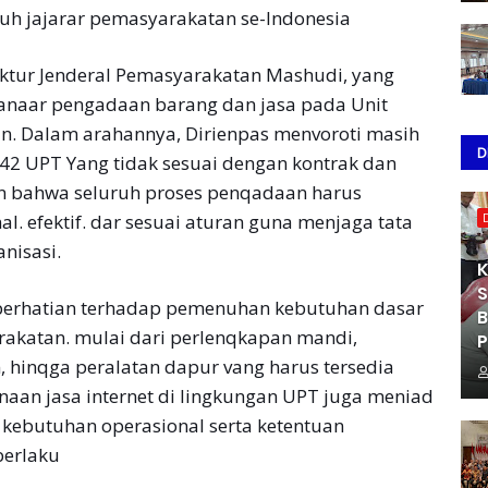
ruh jajarar pemasyarakatan se-Indonesia
ktur Jenderal Pemasyarakatan Mashudi, yang
sanaar pengadaan barang dan jasa pada Unit
n. Dalam arahannya, Dirienpas menvoroti masih
D
2 UPT Yang tidak sesuai dengan kontrak dan
an bahwa seluruh proses penqadaan harus
al. efektif. dar sesuai aturan guna menjaga tata
nisasi.
K
S
 perhatian terhadap pemenuhan kebutuhan dasar
B
akatan. mulai dari perlenqkapan mandi,
P
hinqga peralatan dapur vang harus tersedia
unaan jasa internet di lingkungan UPT juga meniad
 kebutuhan operasional serta ketentuan
berlaku