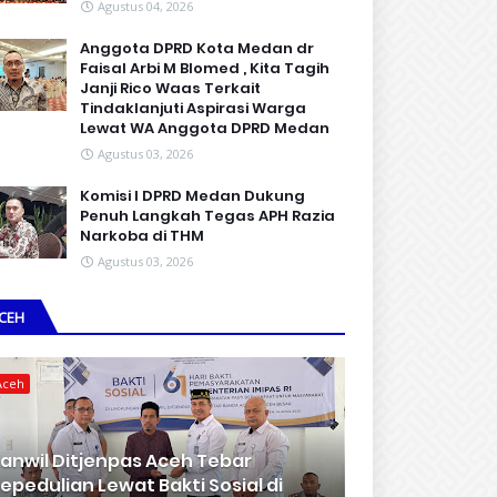
Agustus 04, 2026
Anggota DPRD Kota Medan dr
Faisal Arbi M Blomed , Kita Tagih
Janji Rico Waas Terkait
Tindaklanjuti Aspirasi Warga
Lewat WA Anggota DPRD Medan
Agustus 03, 2026
Komisi I DPRD Medan Dukung
Penuh Langkah Tegas APH Razia
Narkoba di THM
Agustus 03, 2026
CEH
Aceh
anwil Ditjenpas Aceh Tebar
epedulian Lewat Bakti Sosial di