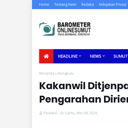
Home
Tentang Kami
Redaksi
Kebijakan Privasi
HEADLINE
NEWS
SUMUT
Beranda
Bengkulu
Kakanwil Ditjenpa
Pengarahan Dirie
Redaksi
Sabtu, Mei 09, 2026