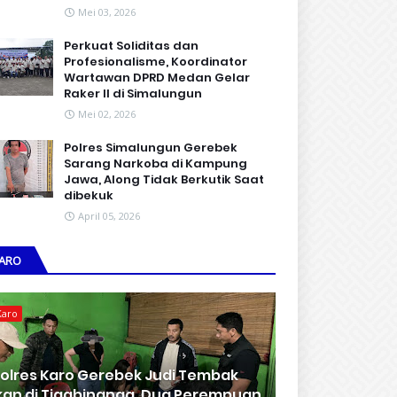
Mei 03, 2026
Perkuat Soliditas dan
Profesionalisme, Koordinator
Wartawan DPRD Medan Gelar
Raker II di Simalungun
Mei 02, 2026
Polres Simalungun Gerebek
Sarang Narkoba di Kampung
Jawa, Along Tidak Berkutik Saat
dibekuk
April 05, 2026
ARO
Karo
olres Karo Gerebek Judi Tembak
kan di Tigabinanga, Dua Perempuan