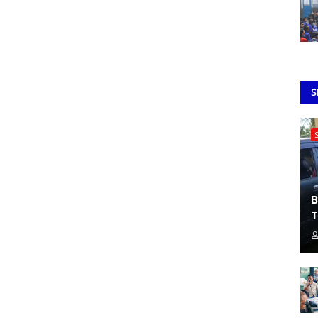
S
B
T