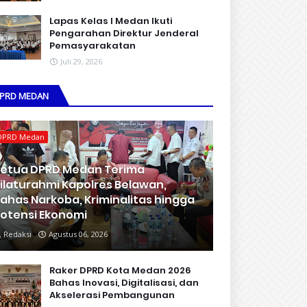
Lapas Kelas I Medan Ikuti
Pengarahan Direktur Jenderal
Pemasyarakatan
Juli 29, 2026
PRD MEDAN
DPRD Medan
etua DPRD Medan Terima
ilaturahmi Kapolres Belawan,
ahas Narkoba, Kriminalitas hingga
otensi Ekonomi
Redaksi
Agustus 06, 2026
Raker DPRD Kota Medan 2026
Bahas Inovasi, Digitalisasi, dan
Akselerasi Pembangunan