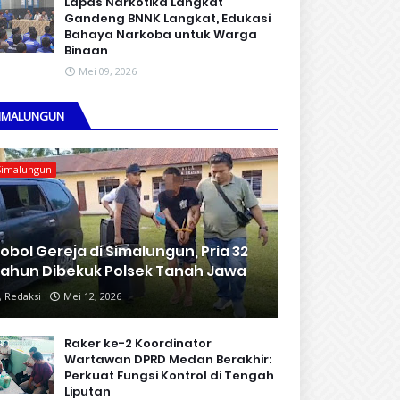
Lapas Narkotika Langkat
Gandeng BNNK Langkat, Edukasi
Bahaya Narkoba untuk Warga
Binaan
Mei 09, 2026
IMALUNGUN
Simalungun
obol Gereja di Simalungun, Pria 32
ahun Dibekuk Polsek Tanah Jawa
Redaksi
Mei 12, 2026
Raker ke-2 Koordinator
Wartawan DPRD Medan Berakhir:
Perkuat Fungsi Kontrol di Tengah
Liputan