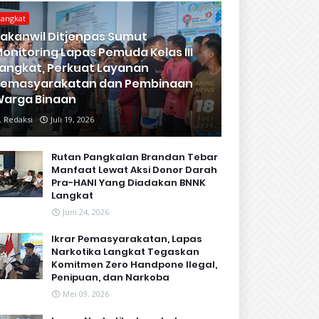
Langkat
akanwil Ditjenpas Sumut
onitoring Lapas Pemuda Kelas III
angkat, Perkuat Layanan
Pemasyarakatan dan Pembinaan
arga Binaan
Redaksi
Juli 19, 2026
Rutan Pangkalan Brandan Tebar
Manfaat Lewat Aksi Donor Darah
Pra-HANI Yang Diadakan BNNK
Langkat
Juni 24, 2026
Ikrar Pemasyarakatan, Lapas
Narkotika Langkat Tegaskan
Komitmen Zero Handpone llegal,
Penipuan, dan Narkoba
Mei 09, 2026