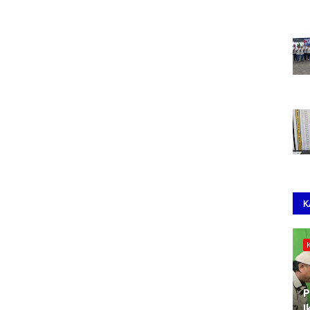
K
P
I