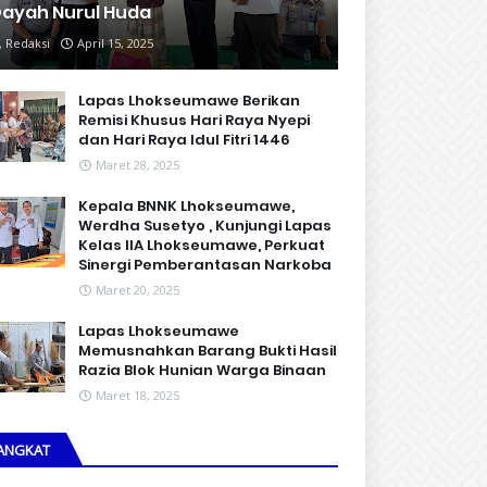
ayah Nurul Huda
Redaksi
April 15, 2025
Lapas Lhokseumawe Berikan
Remisi Khusus Hari Raya Nyepi
dan Hari Raya Idul Fitri 1446
Maret 28, 2025
Kepala BNNK Lhokseumawe,
Werdha Susetyo , Kunjungi Lapas
Kelas IIA Lhokseumawe, Perkuat
Sinergi Pemberantasan Narkoba
Maret 20, 2025
Lapas Lhokseumawe
Memusnahkan Barang Bukti Hasil
Razia Blok Hunian Warga Binaan
Maret 18, 2025
ANGKAT