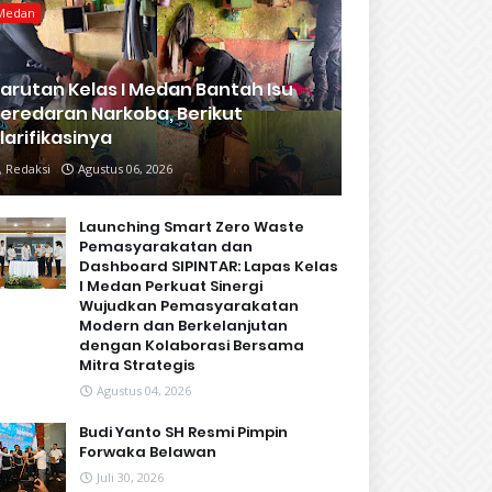
Medan
arutan Kelas I Medan Bantah Isu
eredaran Narkoba, Berikut
larifikasinya
Redaksi
Agustus 06, 2026
Launching Smart Zero Waste
Pemasyarakatan dan
Dashboard SIPINTAR: Lapas Kelas
I Medan Perkuat Sinergi
Wujudkan Pemasyarakatan
Modern dan Berkelanjutan
dengan Kolaborasi Bersama
Mitra Strategis
Agustus 04, 2026
Budi Yanto SH Resmi Pimpin
Forwaka Belawan
Juli 30, 2026