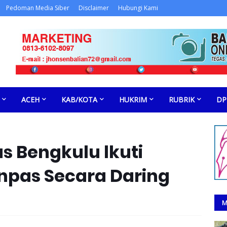
Pedoman Media Siber
Disclaimer
Hubungi Kami
ACEH
KAB/KOTA
HUKRIM
RUBRIK
DP
s Bengkulu lkuti
npas Secara Daring
M