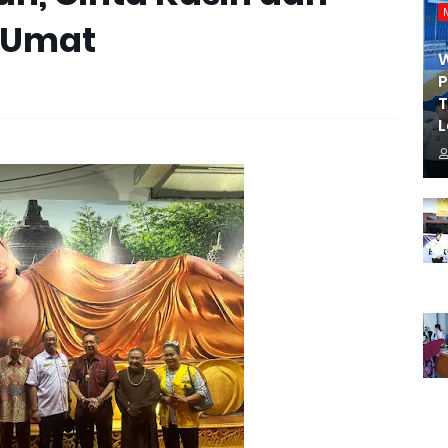
 Umat
P
T
L