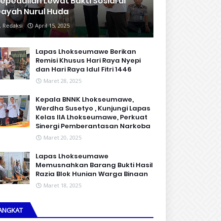
epedulian Lewat Bakti Sosial di
ayah Nurul Huda
Redaksi
April 15, 2025
Lapas Lhokseumawe Berikan
Remisi Khusus Hari Raya Nyepi
dan Hari Raya Idul Fitri 1446
Maret 28, 2025
Kepala BNNK Lhokseumawe,
Werdha Susetyo , Kunjungi Lapas
Kelas IIA Lhokseumawe, Perkuat
Sinergi Pemberantasan Narkoba
Maret 20, 2025
Lapas Lhokseumawe
Memusnahkan Barang Bukti Hasil
Razia Blok Hunian Warga Binaan
Maret 18, 2025
ANGKAT