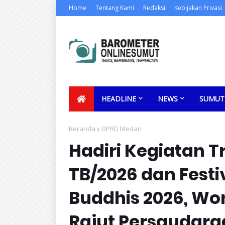
Home
Tentang Kami
Redaksi
Kebijakan Privasi
HEADLINE
NEWS
SUMUT
Beranda
DPRD Medan
Hadiri Kegiatan T
TB/2026 dan Festi
Buddhis 2026, Won
Rajut Persaudaraa