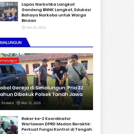
Lapas Narkotika Langkat
Gandeng BNNK Langkat, Edukasi
Bahaya Narkoba untuk Warga
Binaan
Mei 09, 2026
IMALUNGUN
Simalungun
obol Gereja di Simalungun, Pria 32
ahun Dibekuk Polsek Tanah Jawa
Redaksi
Mei 12, 2026
Raker ke-2 Koordinator
Wartawan DPRD Medan Berakhir:
Perkuat Fungsi Kontrol di Tengah