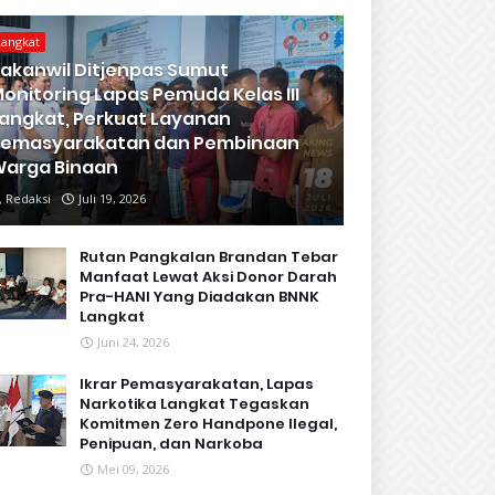
Langkat
akanwil Ditjenpas Sumut
onitoring Lapas Pemuda Kelas III
angkat, Perkuat Layanan
Pemasyarakatan dan Pembinaan
arga Binaan
Redaksi
Juli 19, 2026
Rutan Pangkalan Brandan Tebar
Manfaat Lewat Aksi Donor Darah
Pra-HANI Yang Diadakan BNNK
Langkat
Juni 24, 2026
Ikrar Pemasyarakatan, Lapas
Narkotika Langkat Tegaskan
Komitmen Zero Handpone llegal,
Penipuan, dan Narkoba
Mei 09, 2026