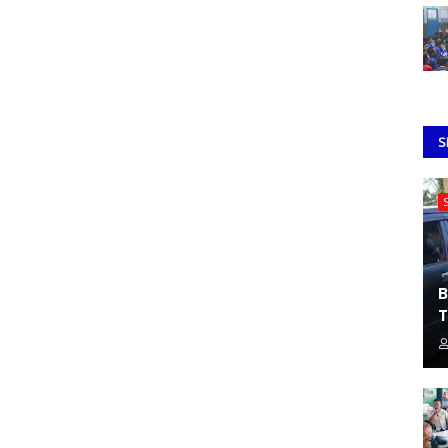
S
B
T