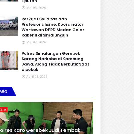
Liputan
Mei 03, 2026
Perkuat Soliditas dan
Profesionalisme, Koordinator
Wartawan DPRD Medan Gelar
Raker II di Simalungun
Mei 02, 2026
Polres Simalungun Gerebek
Sarang Narkoba di Kampung
Jawa, Along Tidak Berkutik Saat
dibekuk
April 05, 2026
ARO
Karo
olres Karo Gerebek Judi Tembak