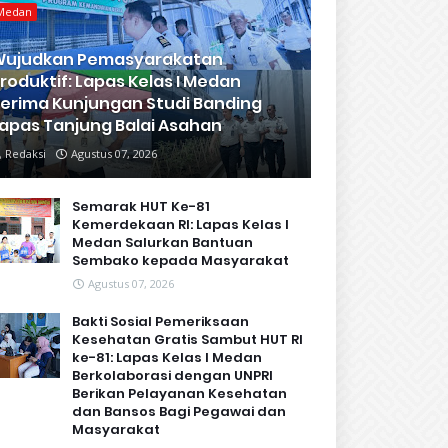
Medan
Wujudkan Pemasyarakatan
roduktif: Lapas Kelas I Medan
erima Kunjungan Studi Banding
apas Tanjung Balai Asahan
Redaksi
Agustus 07, 2026
Semarak HUT Ke-81
Kemerdekaan RI: Lapas Kelas I
Medan Salurkan Bantuan
Sembako kepada Masyarakat
Agustus 07, 2026
Bakti Sosial Pemeriksaan
Kesehatan Gratis Sambut HUT RI
ke-81: Lapas Kelas I Medan
Berkolaborasi dengan UNPRI
Berikan Pelayanan Kesehatan
dan Bansos Bagi Pegawai dan
Masyarakat