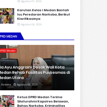
Agustus 07, 2026
Karutan Kelas I Medan Bantah
Isu Peredaran Narkoba, Berikut
Klarifikasinya
Agustus 06, 2026
PRD MEDAN
DPRD Medan
ia Ayu Anggraini Desak Wali Kota
edan Rehab Fasilitas Puskesmas di
edan Utara
Redaksi
Agustus 08, 2026
Ketua DPRD Medan Terima
Silaturahmi Kapolres Belawan,
Bahas Narkoba, Kriminalitas