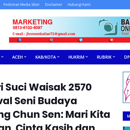
Pedoman Media Siber
Disclaimer
Hubungi Kami
ACEH
KAB/KOTA
HUKRIM
RUBRIK
DP
ri Suci Waisak 2570
val Seni Budaya
g Chun Sen: Mari Kita
M
n, Cinta Kasih dan