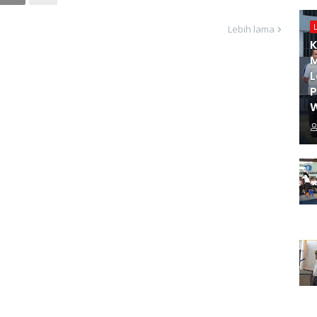
Lebih lama
K
M
L
W