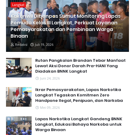
Langkat
Kakanwil Ditjenpas Sumut Monitoring Lapas
Pemuda Kelas III Langkat, Perkuat Layanan
Pemasyarakatan dan Pembinaan Warga
Binaan
Redaksi
Juli 19, 2026
Rutan Pangkalan Brandan Tebar Manfaat
Lewat Aksi Donor Darah Pra-HANI Yang
Diadakan BNNK Langkat
Juni 24, 2026
Ikrar Pemasyarakatan, Lapas Narkotika
Langkat Tegaskan Komitmen Zero
Handpone llegal, Penipuan, dan Narkoba
Mei 09, 2026
Lapas Narkotika Langkat Gandeng BNNK
Langkat, Edukasi Bahaya Narkoba untuk
Warga Binaan