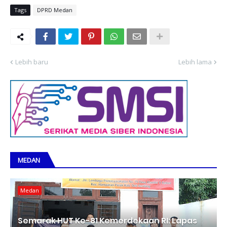
Tags
DPRD Medan
Lebih baru
Lebih lama
MEDAN
Medan
Semarak HUT Ke-81 Kemerdekaan RI: Lapas