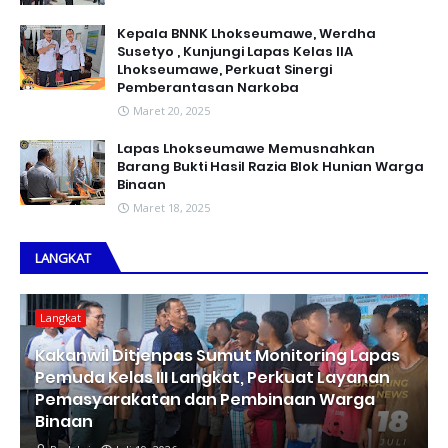
Kepala BNNK Lhokseumawe, Werdha
Susetyo , Kunjungi Lapas Kelas IIA
Lhokseumawe, Perkuat Sinergi
Pemberantasan Narkoba
Maret 20, 2025
Lapas Lhokseumawe Memusnahkan
Barang Bukti Hasil Razia Blok Hunian Warga
Binaan
Maret 18, 2025
LANGKAT
Langkat
Kakanwil Ditjenpas Sumut Monitoring Lapas
Pemuda Kelas III Langkat, Perkuat Layanan
Pemasyarakatan dan Pembinaan Warga
Binaan