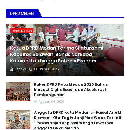
DPRD MEDAN
DPRD Medan
Ketua DPRD Medan Terima Silaturahmi
Kapolres Belawan, Bahas Narkoba,
Kriminalitas hingga Potensi Ekonomi
Redaksi
Agustus 06, 2026
Raker DPRD Kota Medan 2026 Bahas
Inovasi, Digitalisasi, dan Akselerasi
Pembangunan
Agustus 04, 2026
Anggota DPRD Kota Medan dr Faisal Arbi M
Blomed , Kita Tagih Janji Rico Waas Terkait
Tindaklanjuti Aspirasi Warga Lewat WA
Anggota DPRD Medan