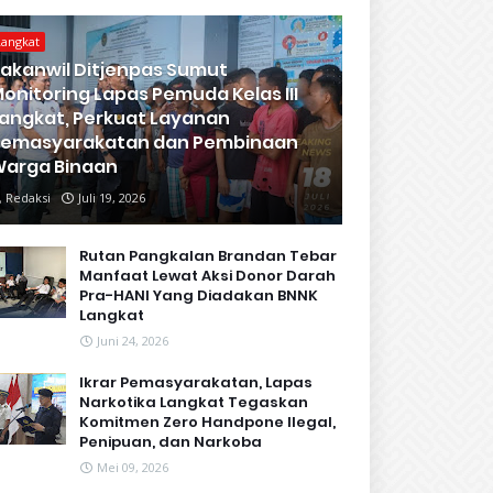
Langkat
akanwil Ditjenpas Sumut
onitoring Lapas Pemuda Kelas III
angkat, Perkuat Layanan
Pemasyarakatan dan Pembinaan
arga Binaan
Redaksi
Juli 19, 2026
Rutan Pangkalan Brandan Tebar
Manfaat Lewat Aksi Donor Darah
Pra-HANI Yang Diadakan BNNK
Langkat
Juni 24, 2026
Ikrar Pemasyarakatan, Lapas
Narkotika Langkat Tegaskan
Komitmen Zero Handpone llegal,
Penipuan, dan Narkoba
Mei 09, 2026