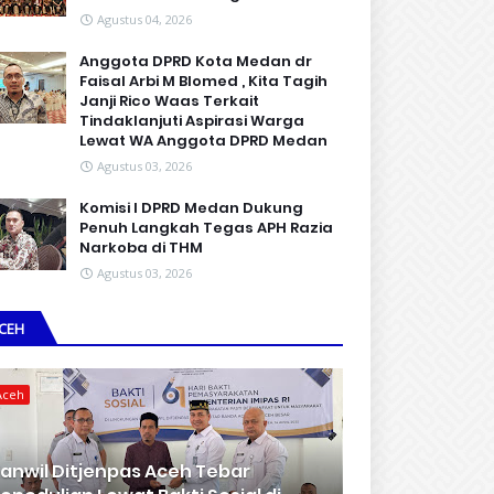
Agustus 04, 2026
Anggota DPRD Kota Medan dr
Faisal Arbi M Blomed , Kita Tagih
Janji Rico Waas Terkait
Tindaklanjuti Aspirasi Warga
Lewat WA Anggota DPRD Medan
Agustus 03, 2026
Komisi I DPRD Medan Dukung
Penuh Langkah Tegas APH Razia
Narkoba di THM
Agustus 03, 2026
CEH
Aceh
anwil Ditjenpas Aceh Tebar