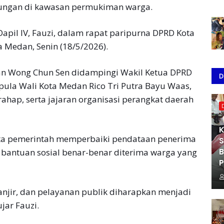
kungan di kawasan permukiman warga.
Dapil IV, Fauzi, dalam rapat paripurna DPRD Kota
 Medan, Senin (18/5/2026).
an Wong Chun Sen didampingi Wakil Ketua DPRD
D
pula Wali Kota Medan Rico Tri Putra Bayu Waas,
ahap, serta jajaran organisasi perangkat daerah
K
a pemerintah memperbaiki pendataan penerima
S
B
bantuan sosial benar-benar diterima warga yang
P
banjir, dan pelayanan publik diharapkan menjadi
jar Fauzi.