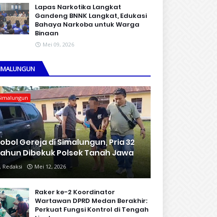
Lapas Narkotika Langkat
Gandeng BNNK Langkat, Edukasi
Bahaya Narkoba untuk Warga
Binaan
Mei 09, 2026
IMALUNGUN
Simalungun
obol Gereja di Simalungun, Pria 32
ahun Dibekuk Polsek Tanah Jawa
Redaksi
Mei 12, 2026
Raker ke-2 Koordinator
Wartawan DPRD Medan Berakhir:
Perkuat Fungsi Kontrol di Tengah