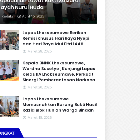
epedulian Lewat Bakti Sosial di
ayah Nurul Huda
Redaksi
April 15, 2025
Lapas Lhokseumawe Berikan
Remisi Khusus Hari Raya Nyepi
dan Hari Raya Idul Fitri 1446
Maret 28, 2025
Kepala BNNK Lhokseumawe,
Werdha Susetyo , Kunjungi Lapas
Kelas IIA Lhokseumawe, Perkuat
Sinergi Pemberantasan Narkoba
Maret 20, 2025
Lapas Lhokseumawe
Memusnahkan Barang Bukti Hasil
Razia Blok Hunian Warga Binaan
Maret 18, 2025
ANGKAT