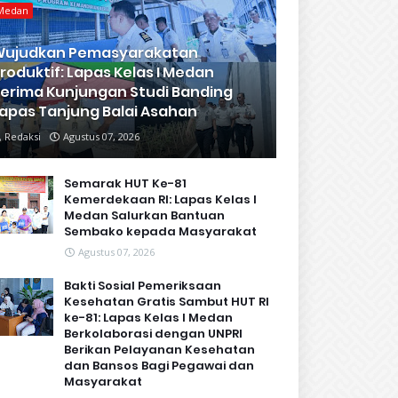
Medan
Wujudkan Pemasyarakatan
roduktif: Lapas Kelas I Medan
erima Kunjungan Studi Banding
apas Tanjung Balai Asahan
Redaksi
Agustus 07, 2026
Semarak HUT Ke-81
Kemerdekaan RI: Lapas Kelas I
Medan Salurkan Bantuan
Sembako kepada Masyarakat
Agustus 07, 2026
Bakti Sosial Pemeriksaan
Kesehatan Gratis Sambut HUT RI
ke-81: Lapas Kelas I Medan
Berkolaborasi dengan UNPRI
Berikan Pelayanan Kesehatan
dan Bansos Bagi Pegawai dan
Masyarakat