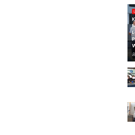
K
M
L
W