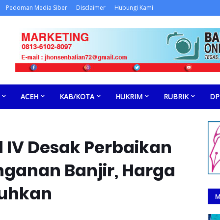
Pedoman Media Siber
Disclaimer
Hubungi Kami
ACEH
KAB/KOTA
HUKRIM
RUBRIK
DP
 IV Desak Perbaikan
ganan Banjir, Harga
luhkan
M