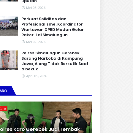
Liputan
Mei 03, 2026
Perkuat Soliditas dan
Profesionalisme, Koordinator
Wartawan DPRD Medan Gelar
Raker II di Simalungun
Mei 02, 2026
Polres Simalungun Gerebek
Sarang Narkoba di Kampung
Jawa, Along Tidak Berkutik Saat
dibekuk
April 05, 2026
ARO
Karo
olres Karo Gerebek Judi Tembak