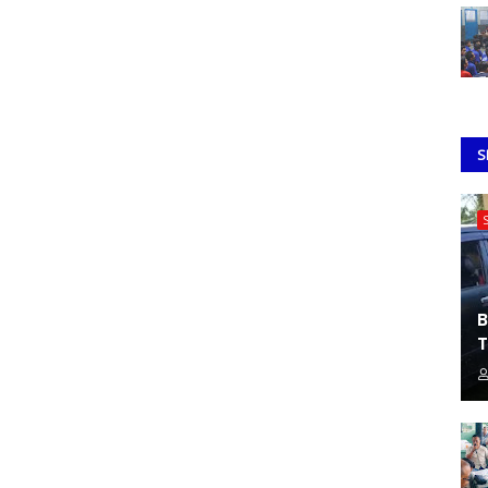
S
B
T