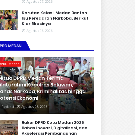
Agustus 07, 2026
Karutan Kelas I Medan Bantah
Isu Peredaran Narkoba, Berikut
Klarifikasinya
Agustus 06, 2026
PRD MEDAN
DPRD Medan
etua DPRD Medan Terima
ilaturahmi Kapolres Belawan,
ahas Narkoba, Kriminalitas hingga
otensi Ekonomi
Redaksi
Agustus 06, 2026
Raker DPRD Kota Medan 2026
Bahas Inovasi, Digitalisasi, dan
Akselerasi Pembangunan