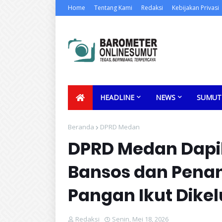
Home
Tentang Kami
Redaksi
Kebijakan Privasi
HEADLINE
NEWS
SUMUT
Beranda
DPRD Medan
DPRD Medan Dapil
Bansos dan Penan
Pangan Ikut Dike
Redaksi
Senin, Mei 18, 2026