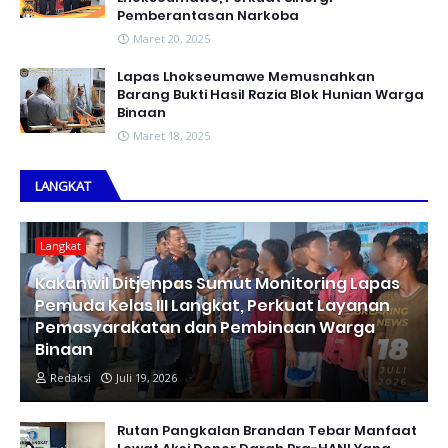
Pemberantasan Narkoba
Maret 20, 2025
Lapas Lhokseumawe Memusnahkan
Barang Bukti Hasil Razia Blok Hunian Warga
Binaan
Maret 18, 2025
LANGKAT
Langkat
Kakanwil Ditjenpas Sumut Monitoring Lapas
Pemuda Kelas III Langkat, Perkuat Layanan
Pemasyarakatan dan Pembinaan Warga
Binaan
Redaksi
Juli 19, 2026
Rutan Pangkalan Brandan Tebar Manfaat