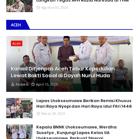
Langkah Tegas APH Razia Narkoba di THM
Agustus 03, 2026
ACEH
Aceh
Kanwil Ditjenpas Aceh Tebar Kepedulian
Lewat Bakti Sosial di Dayah Nurul Huda
Redaksi
April 15, 2025
Lapas Lhokseumawe Berikan Remisi Khusus
Hari Raya Nyepi dan Hari Raya Idul Fitri 1446
Maret 28, 2025
Kepala BNNK Lhokseumawe, Werdha
Susetyo , Kunjungi Lapas Kelas IIA
Lhokseumawe, Perkuat Sinergi