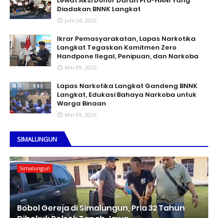
Lewat Aksi Donor Darah Pra-HANI Yang
Diadakan BNNK Langkat
Juni 24, 2026
Ikrar Pemasyarakatan, Lapas Narkotika
Langkat Tegaskan Komitmen Zero
Handpone llegal, Penipuan, dan Narkoba
Mei 09, 2026
Lapas Narkotika Langkat Gandeng BNNK
Langkat, Edukasi Bahaya Narkoba untuk
Warga Binaan
Mei 09, 2026
SIMALUNGUN
Simalungun
Bobol Gereja di Simalungun, Pria 32 Tahun