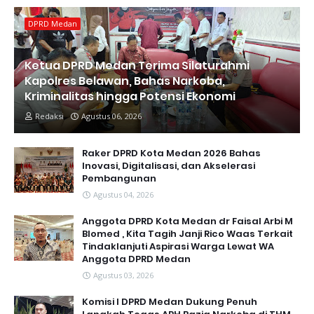
DPRD Medan
Ketua DPRD Medan Terima Silaturahmi
Kapolres Belawan, Bahas Narkoba,
Kriminalitas hingga Potensi Ekonomi
Redaksi
Agustus 06, 2026
Raker DPRD Kota Medan 2026 Bahas
Inovasi, Digitalisasi, dan Akselerasi
Pembangunan
Agustus 04, 2026
Anggota DPRD Kota Medan dr Faisal Arbi M
Blomed , Kita Tagih Janji Rico Waas Terkait
Tindaklanjuti Aspirasi Warga Lewat WA
Anggota DPRD Medan
Agustus 03, 2026
Komisi I DPRD Medan Dukung Penuh