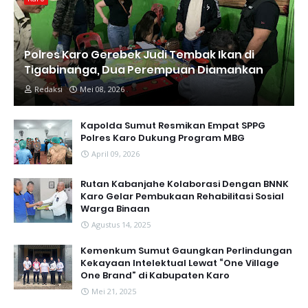
Polres Karo Gerebek Judi Tembak Ikan di
Tigabinanga, Dua Perempuan Diamankan
Redaksi
Mei 08, 2026
Kapolda Sumut Resmikan Empat SPPG
Polres Karo Dukung Program MBG
April 09, 2026
Rutan Kabanjahe Kolaborasi Dengan BNNK
Karo Gelar Pembukaan Rehabilitasi Sosial
Warga Binaan
Agustus 14, 2025
Kemenkum Sumut Gaungkan Perlindungan
Kekayaan Intelektual Lewat “One Village
One Brand” di Kabupaten Karo
Mei 21, 2025