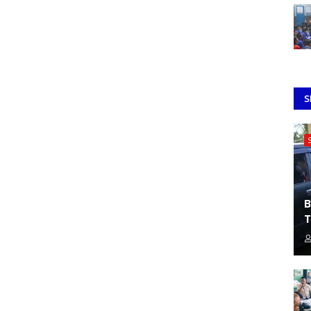
S
B
T