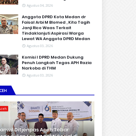
Agustus 04, 2026
Anggota DPRD Kota Medan dr
Faisal Arbi M Blomed , Kita Tagih
Janji Rico Waas Terkait
Tindaklanjuti Aspirasi Warga
Lewat WA Anggota DPRD Medan
Agustus 03, 2026
Komisi I DPRD Medan Dukung
Penuh Langkah Tegas APH Razia
Narkoba di THM
Agustus 03, 2026
CEH
Aceh
anwil Ditjenpas Aceh Tebar