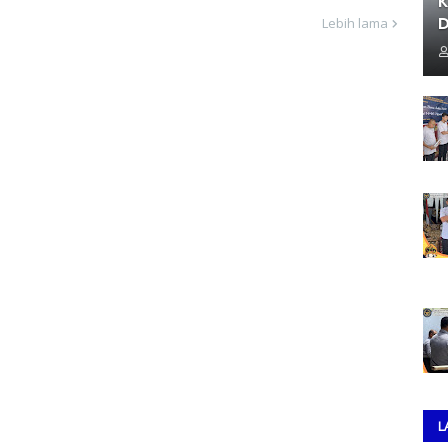
K
D
Lebih lama
L