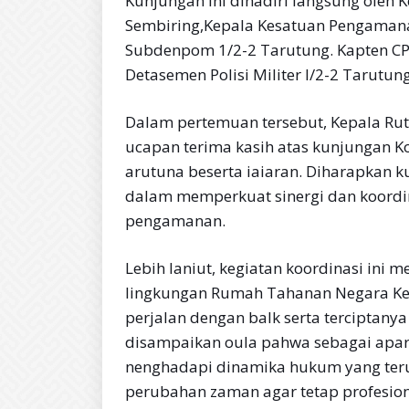
Kunjungan ini dihadiri langsung oleh 
Sembiring,Kepala Kesatuan Pengamanan
Subdenpom 1/2-2 Tarutung. Kapten CPM
Detasemen Polisi Militer I/2-2 Tarutun
Dalam pertemuan tersebut, Kepala Ru
ucapan terima kasih atas kunjungan K
arutuna beserta iaiaran. Diharapkan k
dalam memperkuat sinergi dan koordin
pengamanan.
Lebih laniut, kegiatan koordinasi in
lingkungan Rumah Tahanan Negara Ke
perjalan dengan balk serta terciptanya 
disampaikan oula pahwa sebagai apar
nenghadapi dinamika hukum yang te
perubahan zaman agar tetap profesion