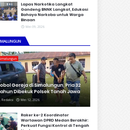
Lapas Narkotika Langkat
Gandeng BNNK Langkat, Edukasi
Bahaya Narkoba untuk Warga
Binaan
Mei 09, 2026
IMALUNGUN
Simalungun
obol Gereja di Simalungun, Pria 32
ahun Dibekuk Polsek Tanah Jawa
Redaksi
Mei 12, 2026
Raker ke-2 Koordinator
Wartawan DPRD Medan Berakhir:
Perkuat Fungsi Kontrol di Tengah