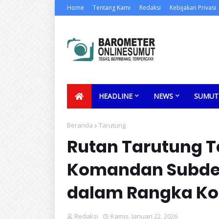
Home
Tentang Kami
Redaksi
Kebijakan Privasi
HEADLINE
NEWS
SUMUT
Beranda
Tarutung
Rutan Tarutung 
Komandan Subden
dalam Rangka K
Redaksi
Kamis, Januari 22, 2026