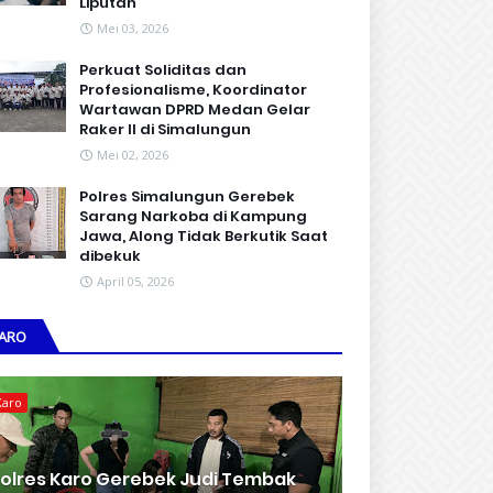
Liputan
Mei 03, 2026
Perkuat Soliditas dan
Profesionalisme, Koordinator
Wartawan DPRD Medan Gelar
Raker II di Simalungun
Mei 02, 2026
Polres Simalungun Gerebek
Sarang Narkoba di Kampung
Jawa, Along Tidak Berkutik Saat
dibekuk
April 05, 2026
ARO
Karo
olres Karo Gerebek Judi Tembak