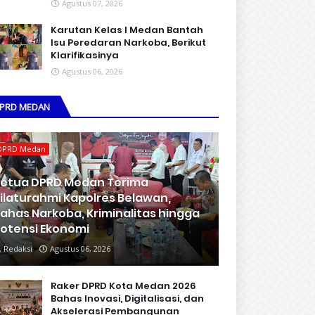
Agustus 07, 2026
Karutan Kelas I Medan Bantah
Isu Peredaran Narkoba, Berikut
Klarifikasinya
Agustus 06, 2026
PRD MEDAN
DPRD Medan
etua DPRD Medan Terima
ilaturahmi Kapolres Belawan,
ahas Narkoba, Kriminalitas hingga
otensi Ekonomi
Redaksi
Agustus 06, 2026
Raker DPRD Kota Medan 2026
Bahas Inovasi, Digitalisasi, dan
Akselerasi Pembangunan