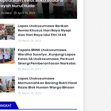
epedulian Lewat Bakti Sosial di
ayah Nurul Huda
Redaksi
April 15, 2025
Lapas Lhokseumawe Berikan
Remisi Khusus Hari Raya Nyepi
dan Hari Raya Idul Fitri 1446
Maret 28, 2025
Kepala BNNK Lhokseumawe,
Werdha Susetyo , Kunjungi Lapas
Kelas IIA Lhokseumawe, Perkuat
Sinergi Pemberantasan Narkoba
Maret 20, 2025
Lapas Lhokseumawe
Memusnahkan Barang Bukti Hasil
Razia Blok Hunian Warga Binaan
Maret 18, 2025
ANGKAT