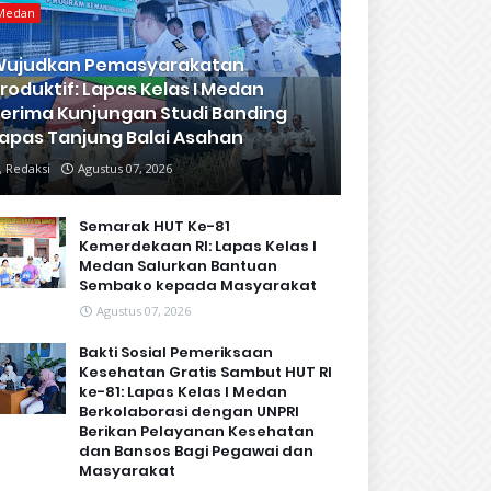
Medan
Wujudkan Pemasyarakatan
roduktif: Lapas Kelas I Medan
erima Kunjungan Studi Banding
apas Tanjung Balai Asahan
Redaksi
Agustus 07, 2026
Semarak HUT Ke-81
Kemerdekaan RI: Lapas Kelas I
Medan Salurkan Bantuan
Sembako kepada Masyarakat
Agustus 07, 2026
Bakti Sosial Pemeriksaan
Kesehatan Gratis Sambut HUT RI
ke-81: Lapas Kelas I Medan
Berkolaborasi dengan UNPRI
Berikan Pelayanan Kesehatan
dan Bansos Bagi Pegawai dan
Masyarakat