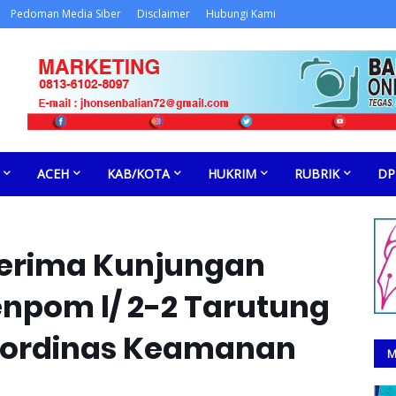
Pedoman Media Siber
Disclaimer
Hubungi Kami
ACEH
KAB/KOTA
HUKRIM
RUBRIK
DP
Terima Kunjungan
pom l/ 2-2 Tarutung
oordinas Keamanan
M