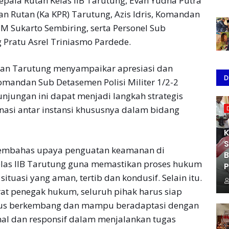
Kepala Rutan Kelas IIB Tarutung, Evan Yudha Putra
 Rutan (Ka KPR) Tarutung, Azis ldris, Komandan
 Sukarto Sembiring, serta Personel Sub
g Pratu Asrel Triniasmo Pardede.
tan Tarutung menyampaikar apresiasi dan
D
omandan Sub Detasemen Polisi Militer 1/2-2
unjungan ini dapat menjadi langkah strategis
asi antar instansi khususnya dalam bidang
K
S
i membahas upaya penguatan keamanan di
B
las IIB Tarutung guna memastikan proses hukum
P
situasi yang aman, tertib dan kondusif. Selain itu.
at penegak hukum, seluruh pihak harus siap
rus berkembang dan mampu beradaptasi dengan
al dan responsif dalam menjalankan tugas