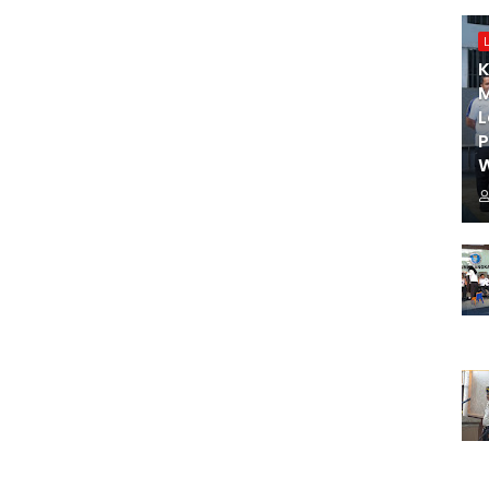
K
M
L
W