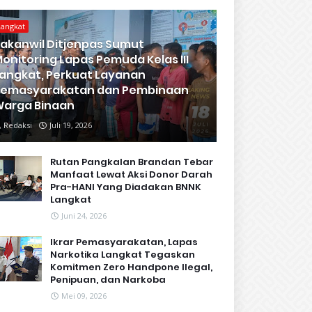
Langkat
akanwil Ditjenpas Sumut
onitoring Lapas Pemuda Kelas III
angkat, Perkuat Layanan
Pemasyarakatan dan Pembinaan
arga Binaan
Redaksi
Juli 19, 2026
Rutan Pangkalan Brandan Tebar
Manfaat Lewat Aksi Donor Darah
Pra-HANI Yang Diadakan BNNK
Langkat
Juni 24, 2026
Ikrar Pemasyarakatan, Lapas
Narkotika Langkat Tegaskan
Komitmen Zero Handpone llegal,
Penipuan, dan Narkoba
Mei 09, 2026