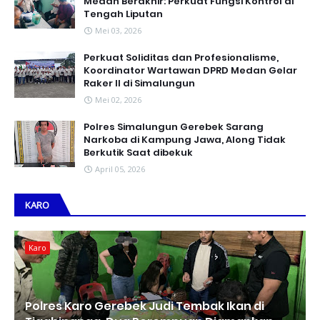
Medan Berakhir: Perkuat Fungsi Kontrol di
Tengah Liputan
Mei 03, 2026
Perkuat Soliditas dan Profesionalisme,
Koordinator Wartawan DPRD Medan Gelar
Raker II di Simalungun
Mei 02, 2026
Polres Simalungun Gerebek Sarang
Narkoba di Kampung Jawa, Along Tidak
Berkutik Saat dibekuk
April 05, 2026
KARO
Karo
Polres Karo Gerebek Judi Tembak Ikan di