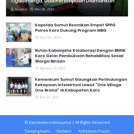
Tigabinanga, Dua Perempuan Diamankan
Redaksi
Mei 08, 2026
Kapolda Sumut Resmikan Empat SPPG
Polres Karo Dukung Program MBG
April 09, 2026
Rutan Kabanjahe Kolaborasi Dengan BNNK
Karo Gelar Pembukaan Rehabilitasi Sosial
Warga Binaan
Agustus 14, 2025
Kemenkum Sumut Gaungkan Perlindungan
Kekayaan Intelektual Lewat “One Village
One Brand” di Kabupaten Karo
Mei 21, 2025
©
Barometeronlinesumut
| All Rights Reserved
Tentang Kami
Redaksi
Kebijakan Privasi