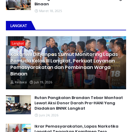
Binaan
Maret 18, 2025
LANGKAT
Langkat
Kakanwil Ditjenpas Sumut Monitoring Lapas
Pemuda Kelas III Langkat, Perkuat Layanan
Pemasyarakatan dan Pembinaan Warga
Binaan
Redaksi
Juli 19, 2026
Rutan Pangkalan Brandan Tebar Manfaat
Lewat Aksi Donor Darah Pra-HANI Yang
Diadakan BNNK Langkat
Juni 24, 2026
Ikrar Pemasyarakatan, Lapas Narkotika
Langkat Tegaskan Komitmen Zero