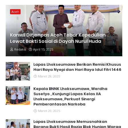
Aceh
Kanwil Ditjenpas Aceh Tebar Kepedulian
Lewat Bakti Sosial di Dayah Nurul Huda
Redaksi
April 15, 2025
Lapas Lhokseumawe Berikan Remisi Khusus
Hari Raya Nyepi dan Hari Raya Idul Fitri 1446
Maret 28, 2025
Kepala BNNK Lhokseumawe, Werdha
Susetyo , Kunjungi Lapas Kelas IIA
Lhokseumawe, Perkuat Sinergi
Pemberantasan Narkoba
Maret 20, 2025
Lapas Lhokseumawe Memusnahkan
Barang Bukti Hasil Razia Blok Hunian Warga