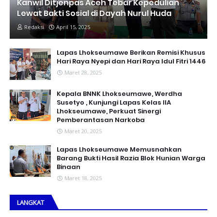
Kanwil Ditjenpas Aceh Tebar Kepedulian
Lewat Bakti Sosial di Dayah Nurul Huda
Redaksi
April 15, 2025
Lapas Lhokseumawe Berikan Remisi Khusus
Hari Raya Nyepi dan Hari Raya Idul Fitri 1446
Maret 28, 2025
Kepala BNNK Lhokseumawe, Werdha
Susetyo , Kunjungi Lapas Kelas IIA
Lhokseumawe, Perkuat Sinergi
Pemberantasan Narkoba
Maret 20, 2025
Lapas Lhokseumawe Memusnahkan
Barang Bukti Hasil Razia Blok Hunian Warga
Binaan
Maret 18, 2025
LANGKAT