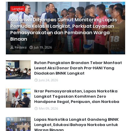
Langkat
Kakanwil Ditjenpas Sumut Monitoring Lapas
Pemuda Kelas III Langkat, Perkuat Layanan
Pemasyarakatan dan Pembinaan Warga
Binaan
Redaksi
Juli 19, 2026
Rutan Pangkalan Brandan Tebar Manfaat
Lewat Aksi Donor Darah Pra-HANI Yang
Diadakan BNNK Langkat
Juni 24, 2026
Ikrar Pemasyarakatan, Lapas Narkotika
Langkat Tegaskan Komitmen Zero
Handpone llegal, Penipuan, dan Narkoba
Mei 09, 2026
Lapas Narkotika Langkat Gandeng BNNK
Langkat, Edukasi Bahaya Narkoba untuk
Warga Binaan