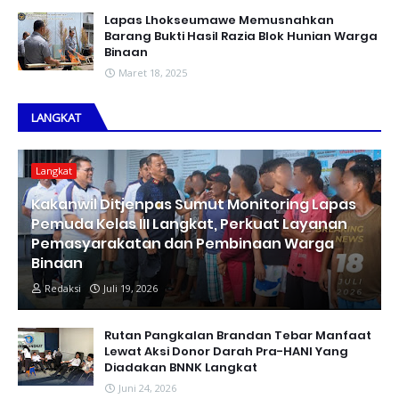
Lapas Lhokseumawe Memusnahkan
Barang Bukti Hasil Razia Blok Hunian Warga
Binaan
Maret 18, 2025
LANGKAT
Langkat
Kakanwil Ditjenpas Sumut Monitoring Lapas
Pemuda Kelas III Langkat, Perkuat Layanan
Pemasyarakatan dan Pembinaan Warga
Binaan
Redaksi
Juli 19, 2026
Rutan Pangkalan Brandan Tebar Manfaat
Lewat Aksi Donor Darah Pra-HANI Yang
Diadakan BNNK Langkat
Juni 24, 2026