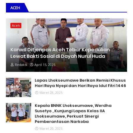
ACEH
Aceh
Kanwil Ditjenpas Aceh Tebar Kepedulian
Lewat Bakti Sosial di Dayah Nurul Huda
Redaksi
April 15, 2025
Lapas Lhokseumawe Berikan Remisi Khusus
Hari Raya Nyepi dan Hari Raya Idul Fitri 1446
Maret 28, 2025
Kepala BNNK Lhokseumawe, Werdha
Susetyo , Kunjungi Lapas Kelas IIA
Lhokseumawe, Perkuat Sinergi
Pemberantasan Narkoba
Maret 20, 2025