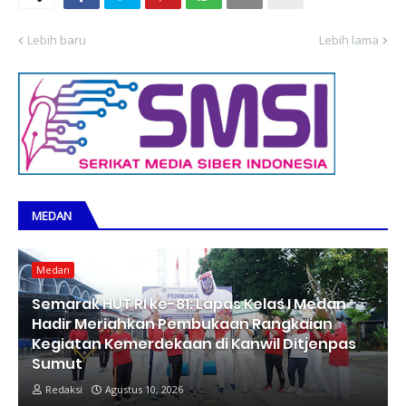
Lebih baru
Lebih lama
MEDAN
Medan
Semarak HUT RI ke-81: Lapas Kelas I Medan
Hadir Meriahkan Pembukaan Rangkaian
Kegiatan Kemerdekaan di Kanwil Ditjenpas
Sumut
Redaksi
Agustus 10, 2026