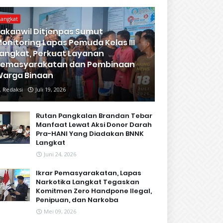
Langkat
akanwil Ditjenpas Sumut
onitoring Lapas Pemuda Kelas III
angkat, Perkuat Layanan
Pemasyarakatan dan Pembinaan
arga Binaan
Redaksi
Juli 19, 2026
Rutan Pangkalan Brandan Tebar
Manfaat Lewat Aksi Donor Darah
Pra-HANI Yang Diadakan BNNK
Langkat
Juni 24, 2026
Ikrar Pemasyarakatan, Lapas
Narkotika Langkat Tegaskan
Komitmen Zero Handpone llegal,
Penipuan, dan Narkoba
Mei 09, 2026