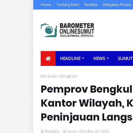
Home
Tentang Kami
Redaksi
Kebijakan Privasi
HEADLINE
NEWS
SUMUT
Beranda
Bengkulu
Pemprov Bengkul
Kantor Wilayah, 
Peninjauan Lang
Redaksi
Senin, Oktober 27, 2025