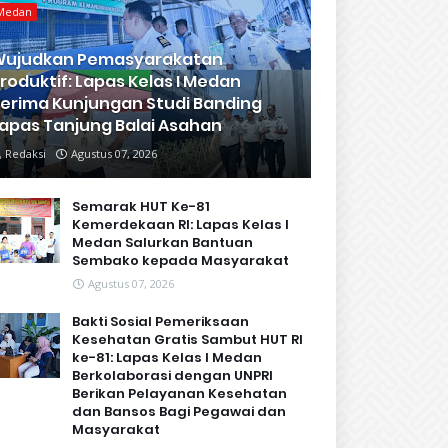
Medan
Wujudkan Pemasyarakatan
roduktif: Lapas Kelas I Medan
erima Kunjungan Studi Banding
apas Tanjung Balai Asahan
Redaksi
Agustus 07, 2026
Semarak HUT Ke-81
Kemerdekaan RI: Lapas Kelas I
Medan Salurkan Bantuan
Sembako kepada Masyarakat
Agustus 07, 2026
Bakti Sosial Pemeriksaan
Kesehatan Gratis Sambut HUT RI
ke-81: Lapas Kelas I Medan
Berkolaborasi dengan UNPRI
Berikan Pelayanan Kesehatan
dan Bansos Bagi Pegawai dan
Masyarakat