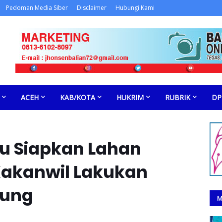
Pedoman Media Siber
Disclaimer
Hubungi Kami
ACEH
KAB/KOTA
HUKRIM
RUBRIK
DP
u Siapkan Lahan
Kakanwil Lakukan
sung
M