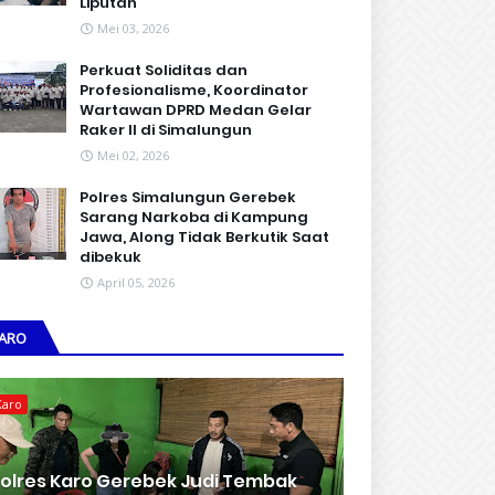
Liputan
Mei 03, 2026
Perkuat Soliditas dan
Profesionalisme, Koordinator
Wartawan DPRD Medan Gelar
Raker II di Simalungun
Mei 02, 2026
Polres Simalungun Gerebek
Sarang Narkoba di Kampung
Jawa, Along Tidak Berkutik Saat
dibekuk
April 05, 2026
ARO
Karo
olres Karo Gerebek Judi Tembak