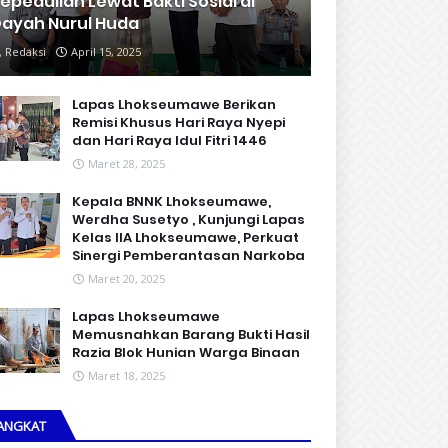
epedulian Lewat Bakti Sosial di
ayah Nurul Huda
Redaksi
April 15, 2025
Lapas Lhokseumawe Berikan
Remisi Khusus Hari Raya Nyepi
dan Hari Raya Idul Fitri 1446
Maret 28, 2025
Kepala BNNK Lhokseumawe,
Werdha Susetyo , Kunjungi Lapas
Kelas IIA Lhokseumawe, Perkuat
Sinergi Pemberantasan Narkoba
Maret 20, 2025
Lapas Lhokseumawe
Memusnahkan Barang Bukti Hasil
Razia Blok Hunian Warga Binaan
Maret 18, 2025
ANGKAT