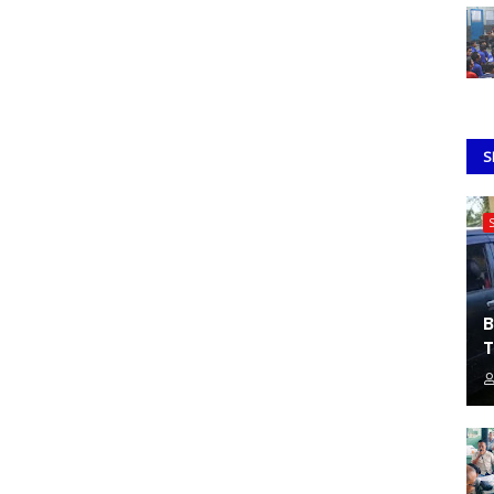
S
B
T