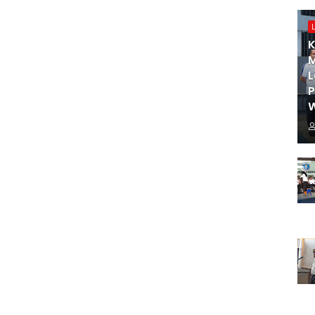
K
M
L
W