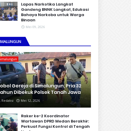
Lapas Narkotika Langkat
Gandeng BNNK Langkat, Edukasi
Bahaya Narkoba untuk Warga
Binaan
Mei 09, 2026
IMALUNGUN
Simalungun
obol Gereja di Simalungun, Pria 32
ahun Dibekuk Polsek Tanah Jawa
Redaksi
Mei 12, 2026
Raker ke-2 Koordinator
Wartawan DPRD Medan Berakhir:
Perkuat Fungsi Kontrol di Tengah