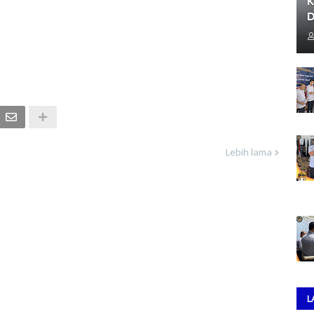
K
D
Lebih lama
L