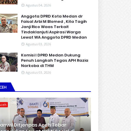
Agustus 04, 2026
Anggota DPRD Kota Medan dr
Faisal Arbi M Blomed , Kita Tagih
Janji Rico Waas Terkait
Tindaklanjuti Aspirasi Warga
Lewat WA Anggota DPRD Medan
Agustus 03, 2026
Komisi I DPRD Medan Dukung
Penuh Langkah Tegas APH Razia
Narkoba di THM
Agustus 03, 2026
CEH
Aceh
anwil Ditjenpas Aceh Tebar