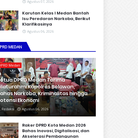
Agustus 07, 2026
Karutan Kelas I Medan Bantah
Isu Peredaran Narkoba, Berikut
Klarifikasinya
Agustus 06, 2026
PRD MEDAN
DPRD Medan
etua DPRD Medan Terima
ilaturahmi Kapolres Belawan,
ahas Narkoba, Kriminalitas hingga
otensi Ekonomi
Redaksi
Agustus 06, 2026
Raker DPRD Kota Medan 2026
Bahas Inovasi, Digitalisasi, dan
Akselerasi Pembangunan