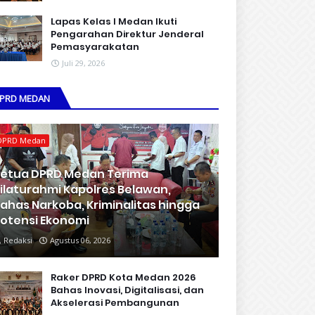
Lapas Kelas I Medan Ikuti
Pengarahan Direktur Jenderal
Pemasyarakatan
Juli 29, 2026
PRD MEDAN
DPRD Medan
etua DPRD Medan Terima
ilaturahmi Kapolres Belawan,
ahas Narkoba, Kriminalitas hingga
otensi Ekonomi
Redaksi
Agustus 06, 2026
Raker DPRD Kota Medan 2026
Bahas Inovasi, Digitalisasi, dan
Akselerasi Pembangunan