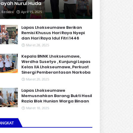
ayah Nurul Huda
Redaksi
April 15, 2025
Lapas Lhokseumawe Berikan
Remisi Khusus Hari Raya Nyepi
dan Hari Raya Idul Fitri 1446
Maret 28, 2025
Kepala BNNK Lhokseumawe,
Werdha Susetyo , Kunjungi Lapas
Kelas IIA Lhokseumawe, Perkuat
Sinergi Pemberantasan Narkoba
Maret 20, 2025
Lapas Lhokseumawe
Memusnahkan Barang Bukti Hasil
Razia Blok Hunian Warga Binaan
Maret 18, 2025
ANGKAT