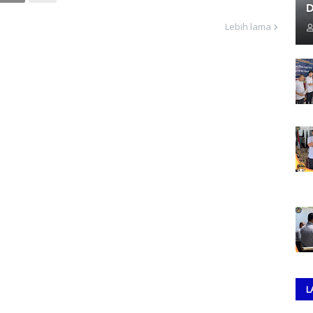
D
Lebih lama
L