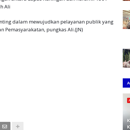
h Ali
penting dalam mewujudkan pelayanan publik yang
an Pemasyarakatan, pungkas Ali.(JN)
A
K
K