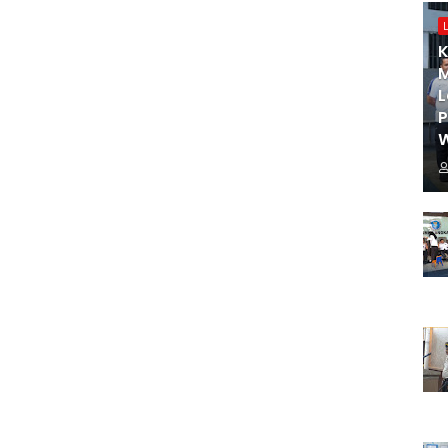
K
M
L
W