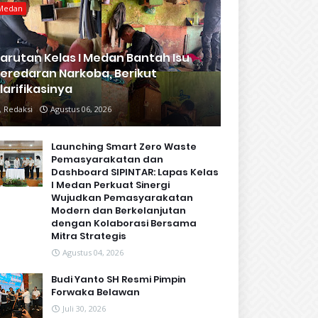
Medan
arutan Kelas I Medan Bantah Isu
eredaran Narkoba, Berikut
larifikasinya
Redaksi
Agustus 06, 2026
Launching Smart Zero Waste
Pemasyarakatan dan
Dashboard SIPINTAR: Lapas Kelas
I Medan Perkuat Sinergi
Wujudkan Pemasyarakatan
Modern dan Berkelanjutan
dengan Kolaborasi Bersama
Mitra Strategis
Agustus 04, 2026
Budi Yanto SH Resmi Pimpin
Forwaka Belawan
Juli 30, 2026