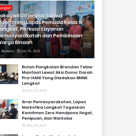
Langkat
akanwil Ditjenpas Sumut
onitoring Lapas Pemuda Kelas III
angkat, Perkuat Layanan
Pemasyarakatan dan Pembinaan
arga Binaan
Redaksi
Juli 19, 2026
Rutan Pangkalan Brandan Tebar
Manfaat Lewat Aksi Donor Darah
Pra-HANI Yang Diadakan BNNK
Langkat
Juni 24, 2026
Ikrar Pemasyarakatan, Lapas
Narkotika Langkat Tegaskan
Komitmen Zero Handpone llegal,
Penipuan, dan Narkoba
Mei 09, 2026