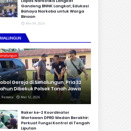
Lapas Narkotika Langkat
Gandeng BNNK Langkat, Edukasi
Bahaya Narkoba untuk Warga
Binaan
Mei 09, 2026
IMALUNGUN
Simalungun
obol Gereja di Simalungun, Pria 32
ahun Dibekuk Polsek Tanah Jawa
Redaksi
Mei 12, 2026
Raker ke-2 Koordinator
Wartawan DPRD Medan Berakhir:
Perkuat Fungsi Kontrol di Tengah
Liputan