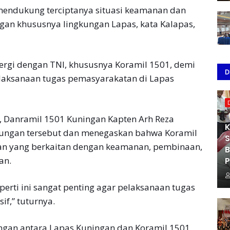
mendukung terciptanya situasi keamanan dan
ngan khususnya lingkungan Lapas, kata Kalapas,
ergi dengan TNI, khususnya Koramil 1501, demi
D
laksanaan tugas pemasyarakatan di Lapas
 Danramil 1501 Kuningan Kapten Arh Reza
K
ungan tersebut dan menegaskan bahwa Koramil
S
tan yang berkaitan dengan keamanan, pembinaan,
B
an.
P
perti ini sangat penting agar pelaksanaan tugas
if,” tuturnya.
ungan antara Lapas Kuningan dan Koramil 1501