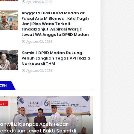
Agustus 04, 2026
Anggota DPRD Kota Medan dr
Faisal Arbi M Blomed , Kita Tagih
Janji Rico Waas Terkait
Tindaklanjuti Aspirasi Warga
Lewat WA Anggota DPRD Medan
Agustus 03, 2026
Komisi I DPRD Medan Dukung
Penuh Langkah Tegas APH Razia
Narkoba di THM
Agustus 03, 2026
CEH
Aceh
anwil Ditjenpas Aceh Tebar
epedulian Lewat Bakti Sosial di