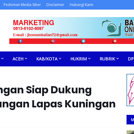
Pedoman Media Siber
Disclaimer
Hubungi Kami
ACEH
KAB/KOTA
HUKRIM
RUBRIK
DP
ingan Siap Dukung
ngan Lapas Kuningan
M