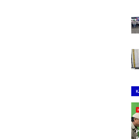
K
P
I