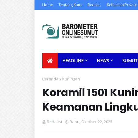
Home
Tentang Kami
Redaksi
Kebijakan Privasi
HEADLINE
NEWS
SUMUT
Beranda
Kuningan
Koramil 1501 Kun
Keamanan Lingku
Redaksi
Rabu, Oktober 22, 2025