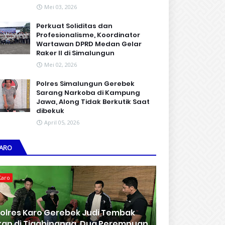
Mei 03, 2026
Perkuat Soliditas dan
Profesionalisme, Koordinator
Wartawan DPRD Medan Gelar
Raker II di Simalungun
Mei 02, 2026
Polres Simalungun Gerebek
Sarang Narkoba di Kampung
Jawa, Along Tidak Berkutik Saat
dibekuk
April 05, 2026
ARO
Karo
olres Karo Gerebek Judi Tembak
kan di Tigabinanga, Dua Perempuan