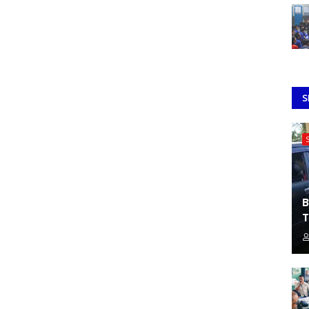
S
B
T