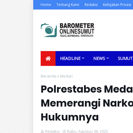
Home
Tentang Kami
Redaksi
Kebijakan Privasi
HEADLINE
NEWS
SUMUT
Beranda
Medan
Polrestabes Meda
Memerangi Narko
Hukumnya
Redaksi
Rabu, Agustus 06, 2025