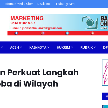
Pedoman Media Siber
Disclaimer
Hubungi Kami
ACEH
KAB/KOTA
HUKRIM
RUBRIK
DP
n Perkuat Langkah
ba di Wilayah
M