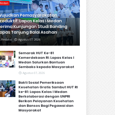
Medan
Wujudkan Pemasyarakatan
roduktif: Lapas Kelas I Medan
erima Kunjungan Studi Banding
apas Tanjung Balai Asahan
Redaksi
Agustus 07, 2026
Semarak HUT Ke-81
Kemerdekaan RI: Lapas Kelas I
Medan Salurkan Bantuan
Sembako kepada Masyarakat
Agustus 07, 2026
Bakti Sosial Pemeriksaan
Kesehatan Gratis Sambut HUT RI
ke-81: Lapas Kelas I Medan
Berkolaborasi dengan UNPRI
Berikan Pelayanan Kesehatan
dan Bansos Bagi Pegawai dan
Masyarakat