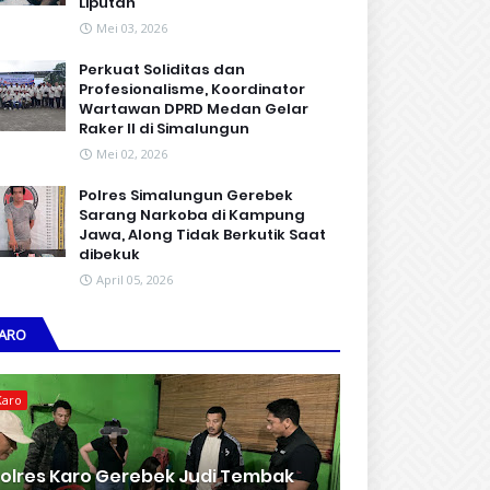
Liputan
Mei 03, 2026
Perkuat Soliditas dan
Profesionalisme, Koordinator
Wartawan DPRD Medan Gelar
Raker II di Simalungun
Mei 02, 2026
Polres Simalungun Gerebek
Sarang Narkoba di Kampung
Jawa, Along Tidak Berkutik Saat
dibekuk
April 05, 2026
ARO
Karo
olres Karo Gerebek Judi Tembak