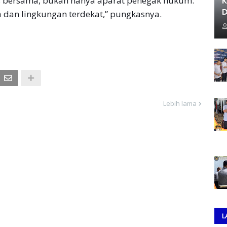
s bersama, bukan hanya aparat penegak hukum.
K
D
 dan lingkungan terdekat,” pungkasnya.
Lebih lama
L