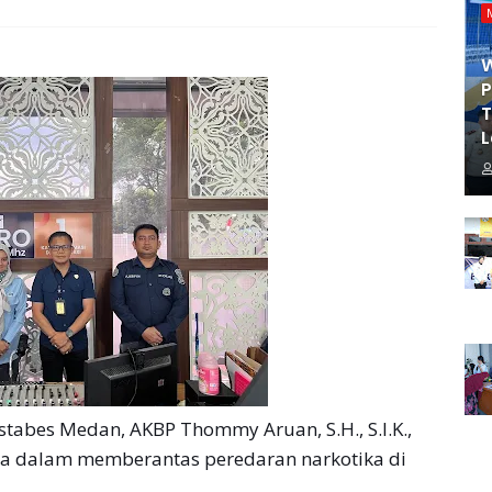
P
T
L
abes Medan, AKBP Thommy Aruan, S.H., S.I.K.,
a dalam memberantas peredaran narkotika di