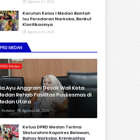
Agustus 07, 2026
Karutan Kelas I Medan Bantah
Isu Peredaran Narkoba, Berikut
Klarifikasinya
Agustus 06, 2026
PRD MEDAN
DPRD Medan
ia Ayu Anggraini Desak Wali Kota
edan Rehab Fasilitas Puskesmas di
edan Utara
Redaksi
Agustus 08, 2026
Ketua DPRD Medan Terima
Silaturahmi Kapolres Belawan,
Bahas Narkoba, Kriminalitas