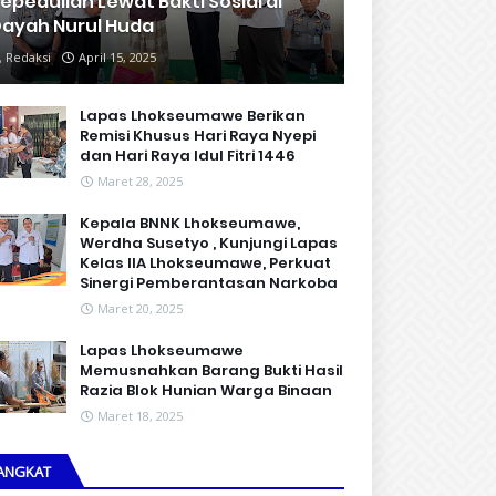
epedulian Lewat Bakti Sosial di
ayah Nurul Huda
Redaksi
April 15, 2025
Lapas Lhokseumawe Berikan
Remisi Khusus Hari Raya Nyepi
dan Hari Raya Idul Fitri 1446
Maret 28, 2025
Kepala BNNK Lhokseumawe,
Werdha Susetyo , Kunjungi Lapas
Kelas IIA Lhokseumawe, Perkuat
Sinergi Pemberantasan Narkoba
Maret 20, 2025
Lapas Lhokseumawe
Memusnahkan Barang Bukti Hasil
Razia Blok Hunian Warga Binaan
Maret 18, 2025
ANGKAT