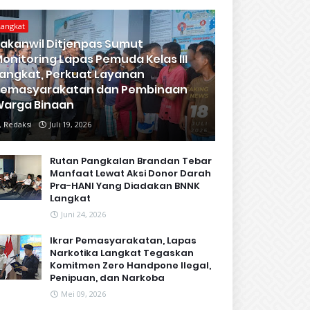
Langkat
akanwil Ditjenpas Sumut
onitoring Lapas Pemuda Kelas III
angkat, Perkuat Layanan
Pemasyarakatan dan Pembinaan
arga Binaan
Redaksi
Juli 19, 2026
Rutan Pangkalan Brandan Tebar
Manfaat Lewat Aksi Donor Darah
Pra-HANI Yang Diadakan BNNK
Langkat
Juni 24, 2026
Ikrar Pemasyarakatan, Lapas
Narkotika Langkat Tegaskan
Komitmen Zero Handpone llegal,
Penipuan, dan Narkoba
Mei 09, 2026