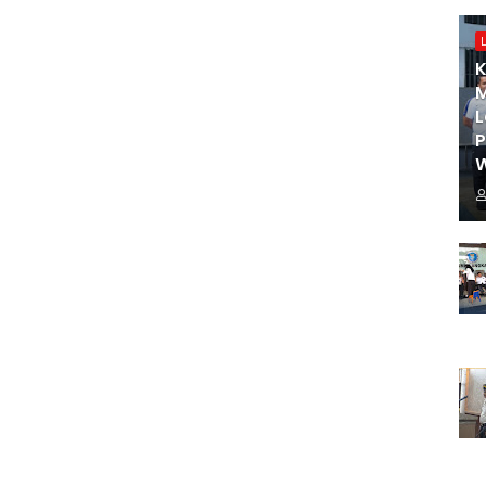
K
M
L
W