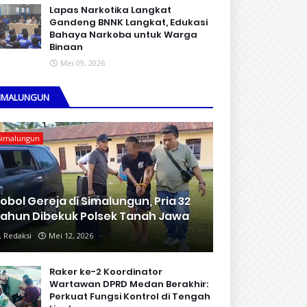
Lapas Narkotika Langkat
Gandeng BNNK Langkat, Edukasi
Bahaya Narkoba untuk Warga
Binaan
Mei 09, 2026
IMALUNGUN
Simalungun
obol Gereja di Simalungun, Pria 32
ahun Dibekuk Polsek Tanah Jawa
Redaksi
Mei 12, 2026
Raker ke-2 Koordinator
Wartawan DPRD Medan Berakhir:
Perkuat Fungsi Kontrol di Tengah