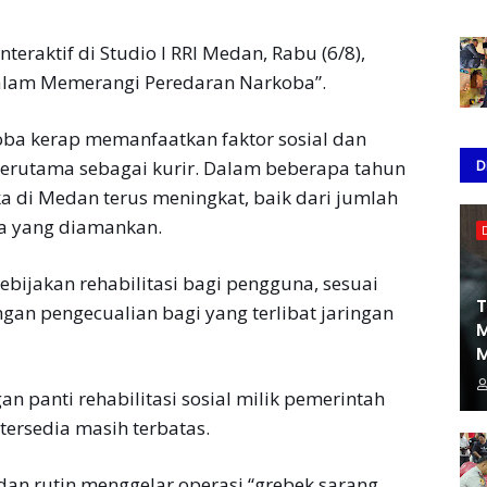
teraktif di Studio I RRI Medan, Rabu (6/8),
alam Memerangi Peredaran Narkoba”.
ba kerap memanfaatkan faktor sosial dan
D
terutama sebagai kurir. Dalam beberapa tahun
a di Medan terus meningkat, baik dari jumlah
ka yang diamankan.
bijakan rehabilitasi bagi pengguna, sesuai
T
n pengecualian bagi yang terlibat jaringan
M
M
n panti rehabilitasi sosial milik pemerintah
ersedia masih terbatas.
dan rutin menggelar operasi “grebek sarang