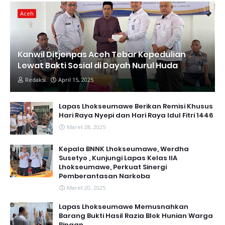
Aceh
Kanwil Ditjenpas Aceh Tebar Kepedulian
Lewat Bakti Sosial di Dayah Nurul Huda
Redaksi
April 15, 2025
Lapas Lhokseumawe Berikan Remisi Khusus
Hari Raya Nyepi dan Hari Raya Idul Fitri 1446
Maret 28, 2025
Kepala BNNK Lhokseumawe, Werdha
Susetyo , Kunjungi Lapas Kelas IIA
Lhokseumawe, Perkuat Sinergi
Pemberantasan Narkoba
Maret 20, 2025
Lapas Lhokseumawe Memusnahkan
Barang Bukti Hasil Razia Blok Hunian Warga
Binaan