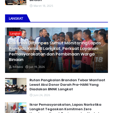
Maret 18, 2025
LANGKAT
Langkat
Kakanwil Ditjenpas Sumut Monitoring Lapas
Pemuda Kelas III Langkat, Perkuat Layanan
Pemasyarakatan dan Pembinaan Warga
Binaan
Redaksi
Juli 19, 2026
Rutan Pangkalan Brandan Tebar Manfaat
Lewat Aksi Donor Darah Pra-HANI Yang
Diadakan BNNK Langkat
Juni 24, 2026
Ikrar Pemasyarakatan, Lapas Narkotika
Langkat Tegaskan Komitmen Zero