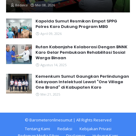
Redaksi
Mei 08, 2026
Kapolda Sumut Resmikan Empat SPPG
Polres Karo Dukung Program MBG
April 09, 2026
Rutan Kabanjahe Kolaborasi Dengan BNNK
Karo Gelar Pembukaan Rehabilitasi Sosial
Warga Binaan
Agustus 14, 2025
Kemenkum Sumut Gaungkan Perlindungan
Kekayaan Intelektual Lewat “One Village
One Brand” di Kabupaten Karo
Mei 21, 2025
©
Barometeronlinesumut
| All Rights Reserved
Tentang Kami
Redaksi
Kebijakan Privasi
Pedoman Media Siber
Disclaimer
Hubungi Kami