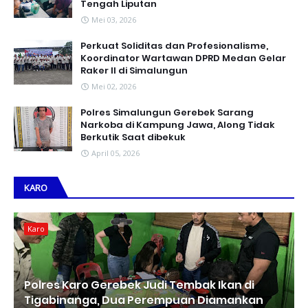
Tengah Liputan
Mei 03, 2026
Perkuat Soliditas dan Profesionalisme,
Koordinator Wartawan DPRD Medan Gelar
Raker II di Simalungun
Mei 02, 2026
Polres Simalungun Gerebek Sarang
Narkoba di Kampung Jawa, Along Tidak
Berkutik Saat dibekuk
April 05, 2026
KARO
Karo
Polres Karo Gerebek Judi Tembak Ikan di
Tigabinanga, Dua Perempuan Diamankan