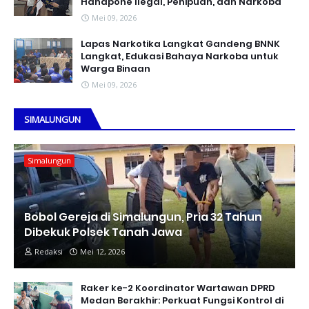
Handpone llegal, Penipuan, dan Narkoba
Mei 09, 2026
Lapas Narkotika Langkat Gandeng BNNK
Langkat, Edukasi Bahaya Narkoba untuk
Warga Binaan
Mei 09, 2026
SIMALUNGUN
Simalungun
Bobol Gereja di Simalungun, Pria 32 Tahun
Dibekuk Polsek Tanah Jawa
Redaksi
Mei 12, 2026
Raker ke-2 Koordinator Wartawan DPRD
Medan Berakhir: Perkuat Fungsi Kontrol di