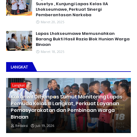
Susetyo , Kunjungi Lapas Kelas IIA
Lhokseumawe, Perkuat Sinergi
Pemberantasan Narkoba
Maret 20, 2025
Lapas Lhokseumawe Memusnahkan
Barang Bukti Hasil Razia Blok Hunian Warga
Binaan
Maret 18, 2025
LANGKAT
Langkat
Kakanwil Ditjenpas Sumut Monitoring Lapas
Pemuda Kelas III Langkat, Perkuat Layanan
Pemasyarakatan dan Pembinaan Warga
Binaan
Redaksi
Juli 19, 2026