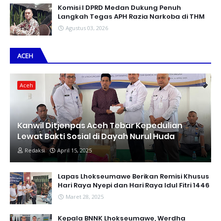
Komisi I DPRD Medan Dukung Penuh
Langkah Tegas APH Razia Narkoba di THM
Agustus 03, 2026
ACEH
Aceh
Kanwil Ditjenpas Aceh Tebar Kepedulian
Lewat Bakti Sosial di Dayah Nurul Huda
Redaksi
April 15, 2025
Lapas Lhokseumawe Berikan Remisi Khusus
Hari Raya Nyepi dan Hari Raya Idul Fitri 1446
Maret 28, 2025
Kepala BNNK Lhokseumawe, Werdha