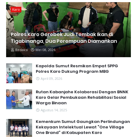
Karo
Polres Karo Gerebek Judi Tembak Ikan di
Tigabinanga, Dua Perempuan Diamankan
Redaksi
Mei 08, 2026
Kapolda Sumut Resmikan Empat SPPG
Polres Karo Dukung Program MBG
April 09, 2026
Rutan Kabanjahe Kolaborasi Dengan BNNK
Karo Gelar Pembukaan Rehabilitasi Sosial
Warga Binaan
Agustus 14, 2025
Kemenkum Sumut Gaungkan Perlindungan
Kekayaan Intelektual Lewat “One Village
One Brand” di Kabupaten Karo