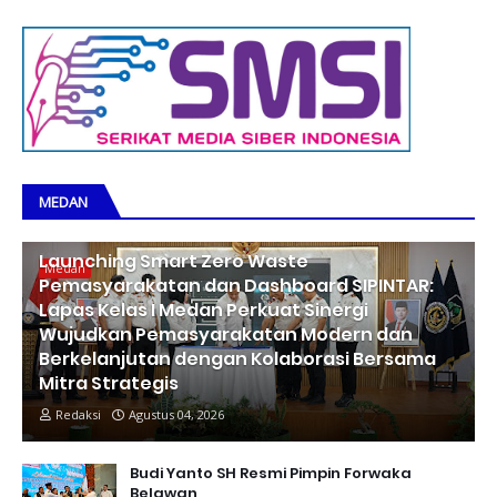
MEDAN
Launching Smart Zero Waste
Medan
Pemasyarakatan dan Dashboard SIPINTAR:
Lapas Kelas I Medan Perkuat Sinergi
Wujudkan Pemasyarakatan Modern dan
Berkelanjutan dengan Kolaborasi Bersama
Mitra Strategis
Redaksi
Agustus 04, 2026
Budi Yanto SH Resmi Pimpin Forwaka
Belawan