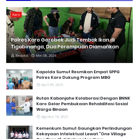
Karo
Polres Karo Gerebek Judi Tembak Ikan di
Tigabinanga, Dua Perempuan Diamankan
Redaksi
Mei 08, 2026
Kapolda Sumut Resmikan Empat SPPG
Polres Karo Dukung Program MBG
April 09, 2026
Rutan Kabanjahe Kolaborasi Dengan BNNK
Karo Gelar Pembukaan Rehabilitasi Sosial
Warga Binaan
Agustus 14, 2025
Kemenkum Sumut Gaungkan Perlindungan
Kekayaan Intelektual Lewat “One Village