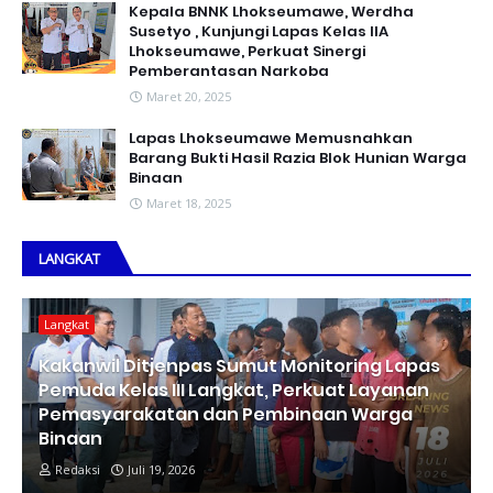
Kepala BNNK Lhokseumawe, Werdha
Susetyo , Kunjungi Lapas Kelas IIA
Lhokseumawe, Perkuat Sinergi
Pemberantasan Narkoba
Maret 20, 2025
Lapas Lhokseumawe Memusnahkan
Barang Bukti Hasil Razia Blok Hunian Warga
Binaan
Maret 18, 2025
LANGKAT
Langkat
Kakanwil Ditjenpas Sumut Monitoring Lapas
Pemuda Kelas III Langkat, Perkuat Layanan
Pemasyarakatan dan Pembinaan Warga
Binaan
Redaksi
Juli 19, 2026