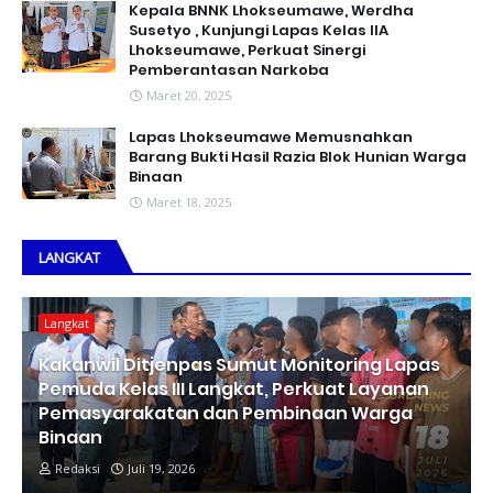
Kepala BNNK Lhokseumawe, Werdha
Susetyo , Kunjungi Lapas Kelas IIA
Lhokseumawe, Perkuat Sinergi
Pemberantasan Narkoba
Maret 20, 2025
Lapas Lhokseumawe Memusnahkan
Barang Bukti Hasil Razia Blok Hunian Warga
Binaan
Maret 18, 2025
LANGKAT
Langkat
Kakanwil Ditjenpas Sumut Monitoring Lapas
Pemuda Kelas III Langkat, Perkuat Layanan
Pemasyarakatan dan Pembinaan Warga
Binaan
Redaksi
Juli 19, 2026