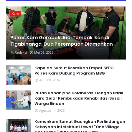
Karo
Polres Karo Gerebek Judi Tembak Ikan di
Tigabinanga, Dua Perempuan Diamankan
Redaksi
Mei 08, 2026
Kapolda Sumut Resmikan Empat SPPG
Polres Karo Dukung Program MBG
April 09, 2026
Rutan Kabanjahe Kolaborasi Dengan BNNK
Karo Gelar Pembukaan Rehabilitasi Sosial
Warga Binaan
Agustus 14, 2025
Kemenkum Sumut Gaungkan Perlindungan
Kekayaan Intelektual Lewat “One Village