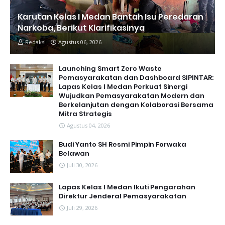
Karutan Kelas I Medan Bantah Isu Peredaran
Narkoba, Berikut Klarifikasinya
Redaksi
Agustus 06, 2026
Launching Smart Zero Waste
Pemasyarakatan dan Dashboard SIPINTAR:
Lapas Kelas I Medan Perkuat Sinergi
Wujudkan Pemasyarakatan Modern dan
Berkelanjutan dengan Kolaborasi Bersama
Mitra Strategis
Agustus 04, 2026
Budi Yanto SH Resmi Pimpin Forwaka
Belawan
Juli 30, 2026
Lapas Kelas I Medan Ikuti Pengarahan
Direktur Jenderal Pemasyarakatan
Juli 29, 2026