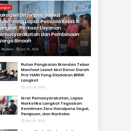
Langkat
akanwil Ditjenpas Sumut
onitoring Lapas Pemuda Kelas III
angkat, Perkuat Layanan
Pemasyarakatan dan Pembinaan
arga Binaan
Redaksi
Juli 19, 2026
Rutan Pangkalan Brandan Tebar
Manfaat Lewat Aksi Donor Darah
Pra-HANI Yang Diadakan BNNK
Langkat
Juni 24, 2026
Ikrar Pemasyarakatan, Lapas
Narkotika Langkat Tegaskan
Komitmen Zero Handpone llegal,
Penipuan, dan Narkoba
Mei 09, 2026