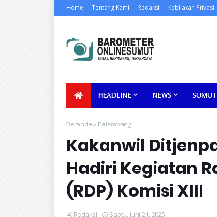
Home
Tentang Kami
Redaksi
Kebijakan Privasi
HEADLINE
NEWS
SUMUT
Beranda
Palembang
Kakanwil Ditjenp
Hadiri Kegiatan 
(RDP) Komisi XIII
Redaksi
Sabtu, Juni 21, 2025