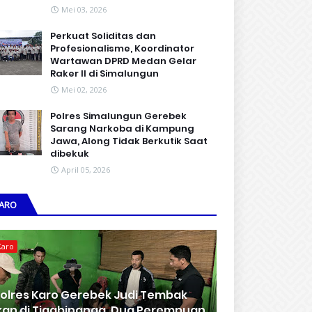
Mei 03, 2026
Perkuat Soliditas dan
Profesionalisme, Koordinator
Wartawan DPRD Medan Gelar
Raker II di Simalungun
Mei 02, 2026
Polres Simalungun Gerebek
Sarang Narkoba di Kampung
Jawa, Along Tidak Berkutik Saat
dibekuk
April 05, 2026
ARO
Karo
olres Karo Gerebek Judi Tembak
kan di Tigabinanga, Dua Perempuan