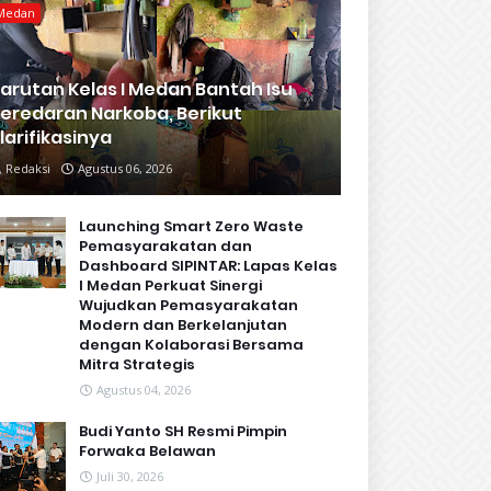
Medan
arutan Kelas I Medan Bantah Isu
eredaran Narkoba, Berikut
larifikasinya
Redaksi
Agustus 06, 2026
Launching Smart Zero Waste
Pemasyarakatan dan
Dashboard SIPINTAR: Lapas Kelas
I Medan Perkuat Sinergi
Wujudkan Pemasyarakatan
Modern dan Berkelanjutan
dengan Kolaborasi Bersama
Mitra Strategis
Agustus 04, 2026
Budi Yanto SH Resmi Pimpin
Forwaka Belawan
Juli 30, 2026