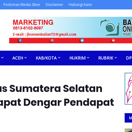
Pedoman Media Siber
Disclaimer
Hubungi Kami
ACEH
KAB/KOTA
HUKRIM
RUBRIK
DP
as Sumatera Selatan
Rapat Dengar Pendapat
M