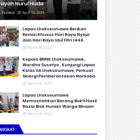
ayah Nurul Huda
Redaksi
April 15, 2025
Lapas Lhokseumawe Berikan
Remisi Khusus Hari Raya Nyepi
dan Hari Raya Idul Fitri 1446
Maret 28, 2025
Kepala BNNK Lhokseumawe,
Werdha Susetyo , Kunjungi Lapas
Kelas IIA Lhokseumawe, Perkuat
Sinergi Pemberantasan Narkoba
Maret 20, 2025
Lapas Lhokseumawe
Memusnahkan Barang Bukti Hasil
Razia Blok Hunian Warga Binaan
Maret 18, 2025
ANGKAT