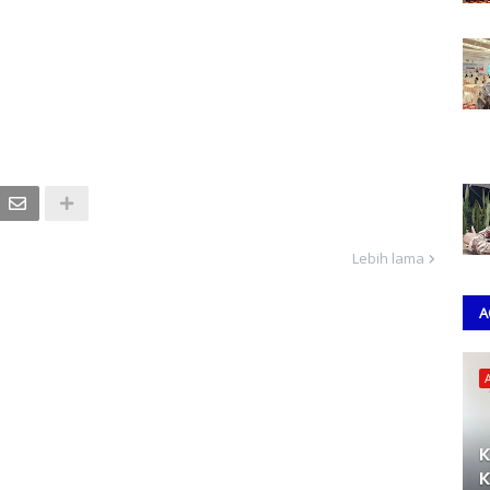
Lebih lama
A
K
K