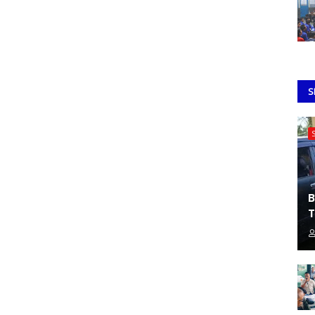
S
B
T