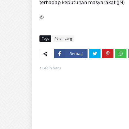
terhadap kebutuhan masyarakat.(JN)
@
Tags
Palembang
Berbagi
Lebih baru