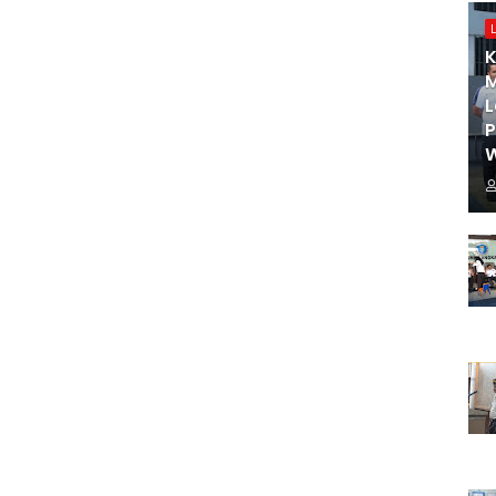
K
M
L
W