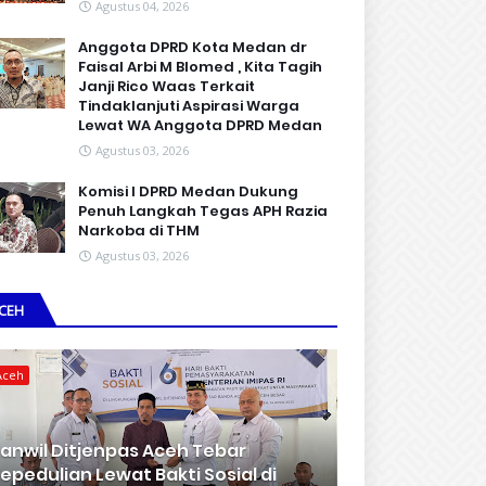
Agustus 04, 2026
Anggota DPRD Kota Medan dr
Faisal Arbi M Blomed , Kita Tagih
Janji Rico Waas Terkait
Tindaklanjuti Aspirasi Warga
Lewat WA Anggota DPRD Medan
Agustus 03, 2026
Komisi I DPRD Medan Dukung
Penuh Langkah Tegas APH Razia
Narkoba di THM
Agustus 03, 2026
CEH
Aceh
anwil Ditjenpas Aceh Tebar
epedulian Lewat Bakti Sosial di