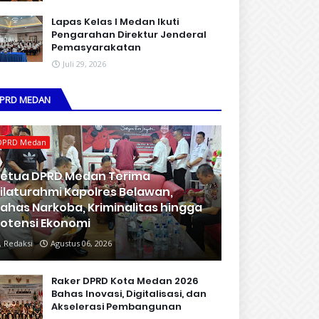
Lapas Kelas I Medan Ikuti
Pengarahan Direktur Jenderal
Pemasyarakatan
Juli 29, 2026
PRD MEDAN
DPRD Medan
etua DPRD Medan Terima
ilaturahmi Kapolres Belawan,
ahas Narkoba, Kriminalitas hingga
otensi Ekonomi
Redaksi
Agustus 06, 2026
Raker DPRD Kota Medan 2026
Bahas Inovasi, Digitalisasi, dan
Akselerasi Pembangunan