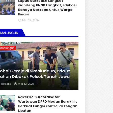
Lapas Narkotika Langkat
Gandeng BNNK Langkat, Edukasi
Bahaya Narkoba untuk Warga
Binaan
Mei 09, 2026
IMALUNGUN
Simalungun
obol Gereja di Simalungun, Pria 32
ahun Dibekuk Polsek Tanah Jawa
Redaksi
Mei 12, 2026
Raker ke-2 Koordinator
Wartawan DPRD Medan Berakhir:
Perkuat Fungsi Kontrol di Tengah
Liputan