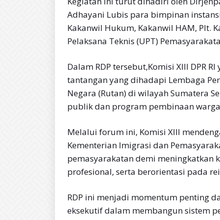
Kegiatan ini turut dihadiri oleh Dirjen
Adhayani Lubis para bimpinan instansi 
Kakanwil Hukum, Kakanwil HAM, Plt. Kak
Pelaksana Teknis (UPT) Pemasyarakata
Dalam RDP tersebut,Komisi XIll DPR R
tantangan yang dihadapi Lembaga Pe
Negara (Rutan) di wilayah Sumatera S
publik dan program pembinaan warga 
Melalui forum ini, Komisi XIll menden
Kementerian Imigrasi dan Pemasyarak
pemasyarakatan demi meningkatkan k
profesional, serta berorientasi pada rei
RDP ini menjadi momentum penting dal
eksekutif dalam membangun sistem pe