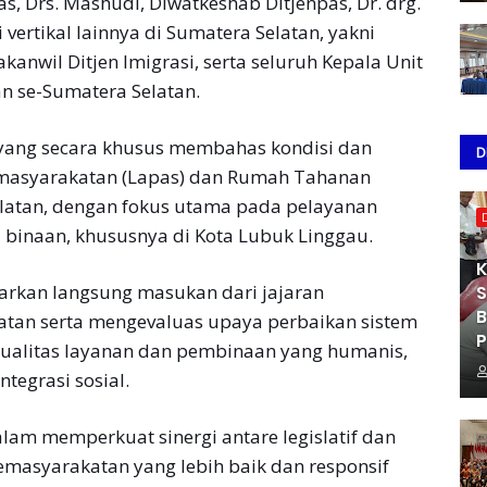
pas, Drs. Mashudi, Diwatkeshab Ditjenpas, Dr. drg.
vertikal lainnya di Sumatera Selatan, yakni
anwil Ditjen Imigrasi, serta seluruh Kepala Unit
n se-Sumatera Selatan.
I yang secara khusus membahas kondisi dan
D
masyarakatan (Lapas) dan Rumah Tahanan
elatan, dengan fokus utama pada pelayanan
binaan, khususnya di Kota Lubuk Linggau.
K
garkan langsung masukan dari jajaran
S
B
atan serta mengevaluas upaya perbaikan sistem
P
ualitas layanan dan pembinaan yang humanis,
ntegrasi sosial.
am memperkuat sinergi antare legislatif dan
masyarakatan yang lebih baik dan responsif