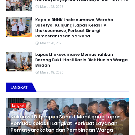
Maret 28, 2025
Kepala BNNK Lhokseumawe, Werdha
Susetyo , Kunjungi Lapas Kelas IIA
Lhokseumawe, Perkuat Sinergi
Pemberantasan Narkoba
Maret 20, 2025
Lapas Lhokseumawe Memusnahkan
Barang Bukti Hasil Razia Blok Hunian Warga
Binaan
Maret 18, 2025
LANGKAT
Langkat
Kakanwil Ditjenpas Sumut Monitoring Lapas
Pemuda Kelas III Langkat, Perkuat Layanan
Pemasyarakatan dan Pembinaan Warga