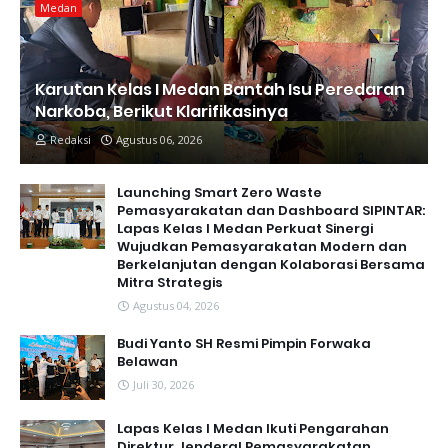
Medan
Karutan Kelas I Medan Bantah Isu Peredaran
Narkoba, Berikut Klarifikasinya
Redaksi
Agustus 06, 2026
Launching Smart Zero Waste
Pemasyarakatan dan Dashboard SIPINTAR:
Lapas Kelas I Medan Perkuat Sinergi
Wujudkan Pemasyarakatan Modern dan
Berkelanjutan dengan Kolaborasi Bersama
Mitra Strategis
Agustus 04, 2026
Budi Yanto SH Resmi Pimpin Forwaka
Belawan
Juli 30, 2026
Lapas Kelas I Medan Ikuti Pengarahan
Direktur Jenderal Pemasyarakatan