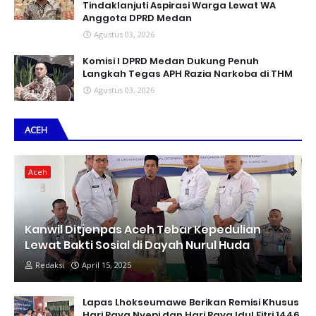
Tindaklanjuti Aspirasi Warga Lewat WA
Anggota DPRD Medan
Agustus 03, 2026
Komisi I DPRD Medan Dukung Penuh
Langkah Tegas APH Razia Narkoba di THM
Agustus 03, 2026
ACEH
Aceh
Kanwil Ditjenpas Aceh Tebar Kepedulian
Lewat Bakti Sosial di Dayah Nurul Huda
Redaksi
April 15, 2025
Lapas Lhokseumawe Berikan Remisi Khusus
Hari Raya Nyepi dan Hari Raya Idul Fitri 1446