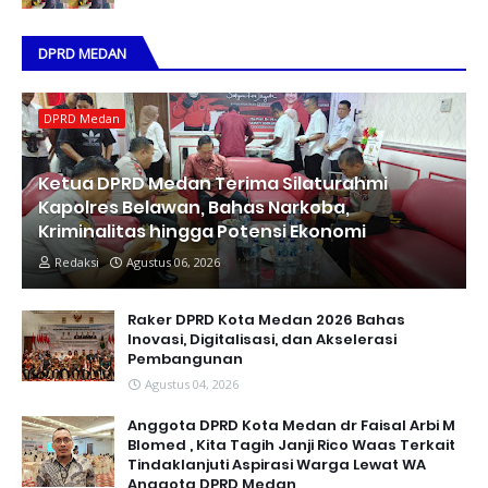
DPRD MEDAN
DPRD Medan
Ketua DPRD Medan Terima Silaturahmi
Kapolres Belawan, Bahas Narkoba,
Kriminalitas hingga Potensi Ekonomi
Redaksi
Agustus 06, 2026
Raker DPRD Kota Medan 2026 Bahas
Inovasi, Digitalisasi, dan Akselerasi
Pembangunan
Agustus 04, 2026
Anggota DPRD Kota Medan dr Faisal Arbi M
Blomed , Kita Tagih Janji Rico Waas Terkait
Tindaklanjuti Aspirasi Warga Lewat WA
Anggota DPRD Medan