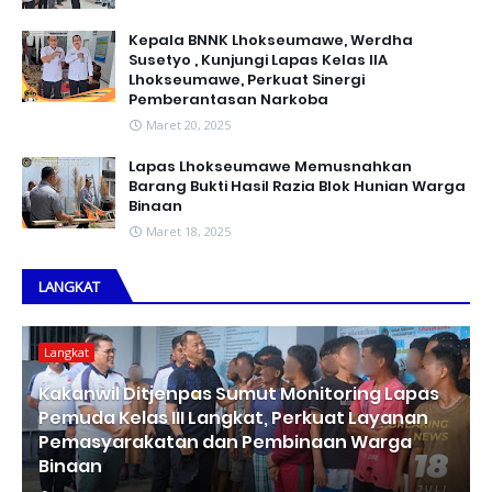
Kepala BNNK Lhokseumawe, Werdha
Susetyo , Kunjungi Lapas Kelas IIA
Lhokseumawe, Perkuat Sinergi
Pemberantasan Narkoba
Maret 20, 2025
Lapas Lhokseumawe Memusnahkan
Barang Bukti Hasil Razia Blok Hunian Warga
Binaan
Maret 18, 2025
LANGKAT
Langkat
Kakanwil Ditjenpas Sumut Monitoring Lapas
Pemuda Kelas III Langkat, Perkuat Layanan
Pemasyarakatan dan Pembinaan Warga
Binaan