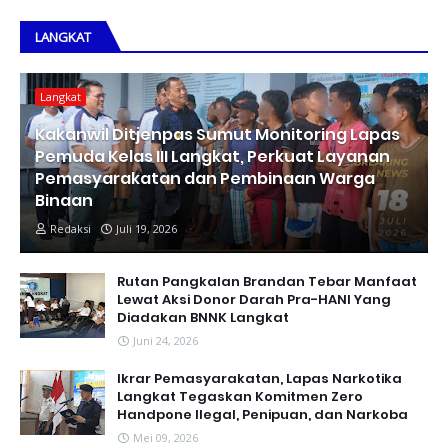
LANGKAT
Langkat
Kakanwil Ditjenpas Sumut Monitoring Lapas
Pemuda Kelas III Langkat, Perkuat Layanan
Pemasyarakatan dan Pembinaan Warga
Binaan
Redaksi
Juli 19, 2026
Rutan Pangkalan Brandan Tebar Manfaat
Lewat Aksi Donor Darah Pra-HANI Yang
Diadakan BNNK Langkat
Juni 24, 2026
Ikrar Pemasyarakatan, Lapas Narkotika
Langkat Tegaskan Komitmen Zero
Handpone llegal, Penipuan, dan Narkoba
Mei 09, 2026