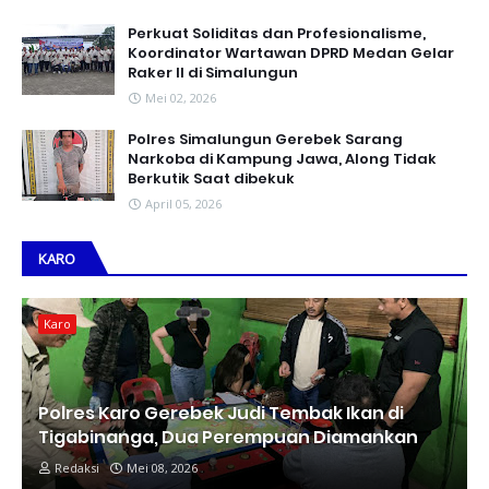
Perkuat Soliditas dan Profesionalisme,
Koordinator Wartawan DPRD Medan Gelar
Raker II di Simalungun
Mei 02, 2026
Polres Simalungun Gerebek Sarang
Narkoba di Kampung Jawa, Along Tidak
Berkutik Saat dibekuk
April 05, 2026
KARO
Karo
Polres Karo Gerebek Judi Tembak Ikan di
Tigabinanga, Dua Perempuan Diamankan
Redaksi
Mei 08, 2026