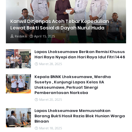
Kanwil Ditjenpas Aceh Tebar Kepedulian
Lewat Bakti Sosial di Dayah Nurul Huda
Redaksi
April 15, 2025
Lapas Lhokseumawe Berikan Remisi Khusus
Hari Raya Nyepi dan Hari Raya Idul Fitri 1446
Maret 28, 2025
Kepala BNNK Lhokseumawe, Werdha
Susetyo , Kunjungi Lapas Kelas IIA
Lhokseumawe, Perkuat Sinergi
Pemberantasan Narkoba
Maret 20, 2025
Lapas Lhokseumawe Memusnahkan
Barang Bukti Hasil Razia Blok Hunian Warga
Binaan
Maret 18, 2025