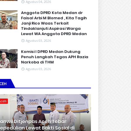
Agustus 04, 2026
Anggota DPRD Kota Medan dr
Faisal Arbi M Blomed , Kita Tagih
Janji Rico Waas Terkait
Tindaklanjuti Aspirasi Warga
Lewat WA Anggota DPRD Medan
Agustus 03, 2026
Komisi I DPRD Medan Dukung
Penuh Langkah Tegas APH Razia
Narkoba di THM
Agustus 03, 2026
CEH
Aceh
anwil Ditjenpas Aceh Tebar
epedulian Lewat Bakti Sosial di