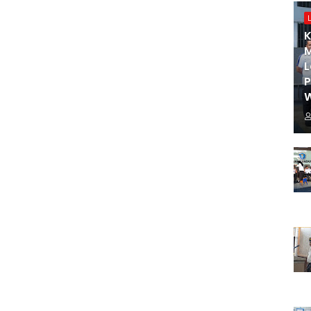
K
M
L
W