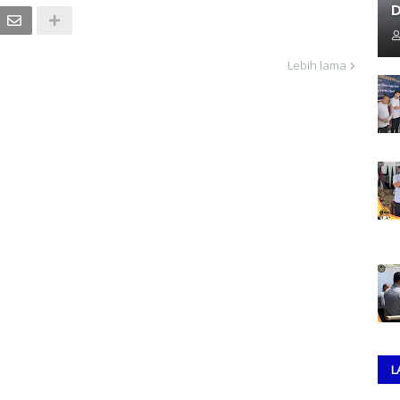
D
Lebih lama
L