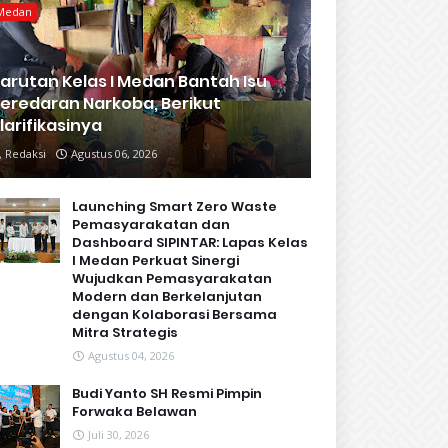
Medan
arutan Kelas I Medan Bantah Isu
eredaran Narkoba, Berikut
larifikasinya
Redaksi
Agustus 06, 2026
Launching Smart Zero Waste
Pemasyarakatan dan
Dashboard SIPINTAR: Lapas Kelas
I Medan Perkuat Sinergi
Wujudkan Pemasyarakatan
Modern dan Berkelanjutan
dengan Kolaborasi Bersama
Mitra Strategis
Agustus 04, 2026
Budi Yanto SH Resmi Pimpin
Forwaka Belawan
Juli 30, 2026