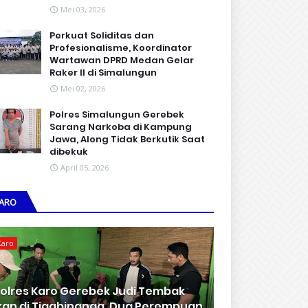
Mei 03, 2026
Perkuat Soliditas dan
Profesionalisme, Koordinator
Wartawan DPRD Medan Gelar
Raker II di Simalungun
Mei 02, 2026
Polres Simalungun Gerebek
Sarang Narkoba di Kampung
Jawa, Along Tidak Berkutik Saat
dibekuk
April 05, 2026
ARO
Karo
olres Karo Gerebek Judi Tembak
kan di Tigabinanga, Dua Perempuan