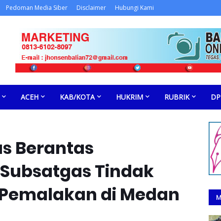
Pedoman Media Siber
Disclaimer
Hubungi Kami
ACEH
KAB/KOTA
HUKRIM
RUBRIK
DP
s Berantas
 Subsatgas Tindak
Pemalakan di Medan
M