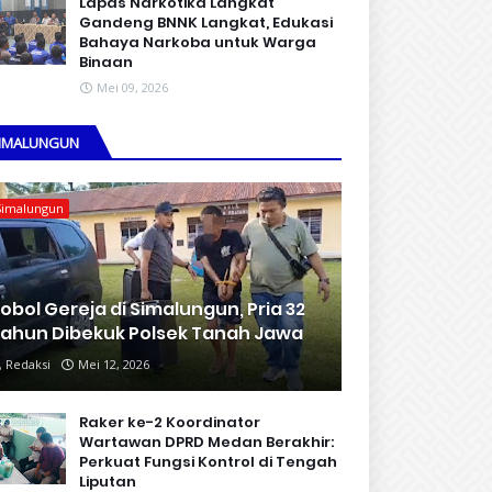
Lapas Narkotika Langkat
Gandeng BNNK Langkat, Edukasi
Bahaya Narkoba untuk Warga
Binaan
Mei 09, 2026
IMALUNGUN
Simalungun
obol Gereja di Simalungun, Pria 32
ahun Dibekuk Polsek Tanah Jawa
Redaksi
Mei 12, 2026
Raker ke-2 Koordinator
Wartawan DPRD Medan Berakhir:
Perkuat Fungsi Kontrol di Tengah
Liputan