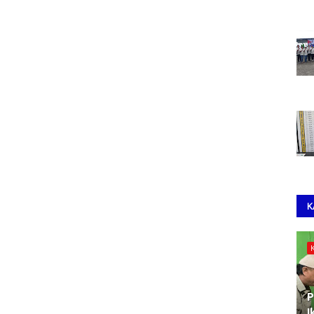
K
P
I