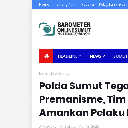
Home
Tentang Kami
Redaksi
Kebijakan Privasi
HEADLINE
NEWS
SUMUT
Beranda
Sumut
Polda Sumut Tega
Premanisme, Tim
Amankan Pelaku 
Redaksi
Selasa, Mei 13, 2025