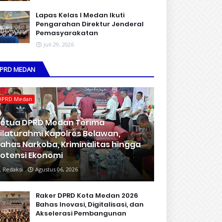
Lapas Kelas I Medan Ikuti
Pengarahan Direktur Jenderal
Pemasyarakatan
Juli 29, 2026
PRD MEDAN
DPRD Medan
etua DPRD Medan Terima
ilaturahmi Kapolres Belawan,
ahas Narkoba, Kriminalitas hingga
otensi Ekonomi
Redaksi
Agustus 06, 2026
Raker DPRD Kota Medan 2026
Bahas Inovasi, Digitalisasi, dan
Akselerasi Pembangunan