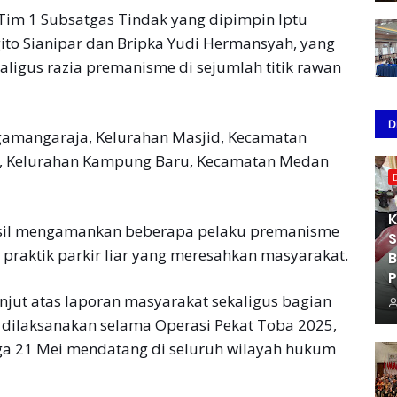
 Tim 1 Subsatgas Tindak yang dipimpin Iptu
ito Sianipar dan Bripka Yudi Hermansyah, yang
aligus razia premanisme di sejumlah titik rawan
D
ingamangaraja, Kelurahan Masjid, Kecamatan
o, Kelurahan Kampung Baru, Kecamatan Medan
K
rhasil mengamankan beberapa pelaku premanisme
S
raktik parkir liar yang meresahkan masyarakat.
B
P
njut atas laporan masyarakat sekaligus bagian
g dilaksanakan selama Operasi Pekat Toba 2025,
ngga 21 Mei mendatang di seluruh wilayah hukum