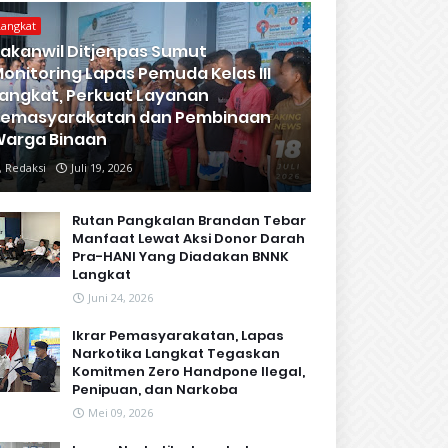
Langkat
akanwil Ditjenpas Sumut
onitoring Lapas Pemuda Kelas III
angkat, Perkuat Layanan
Pemasyarakatan dan Pembinaan
arga Binaan
Redaksi
Juli 19, 2026
Rutan Pangkalan Brandan Tebar
Manfaat Lewat Aksi Donor Darah
Pra-HANI Yang Diadakan BNNK
Langkat
Juni 24, 2026
Ikrar Pemasyarakatan, Lapas
Narkotika Langkat Tegaskan
Komitmen Zero Handpone llegal,
Penipuan, dan Narkoba
Mei 09, 2026