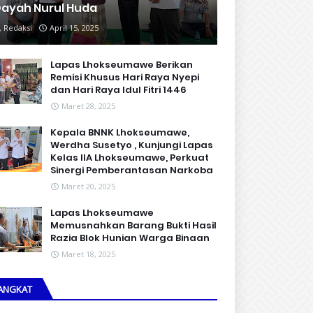
ayah Nurul Huda
Redaksi
April 15, 2025
Lapas Lhokseumawe Berikan
Remisi Khusus Hari Raya Nyepi
dan Hari Raya Idul Fitri 1446
Maret 28, 2025
Kepala BNNK Lhokseumawe,
Werdha Susetyo , Kunjungi Lapas
Kelas IIA Lhokseumawe, Perkuat
Sinergi Pemberantasan Narkoba
Maret 20, 2025
Lapas Lhokseumawe
Memusnahkan Barang Bukti Hasil
Razia Blok Hunian Warga Binaan
Maret 18, 2025
ANGKAT