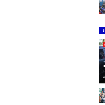
S
B
T