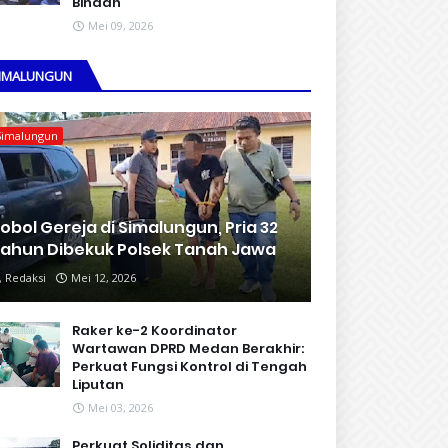
Binaan
Mei 09, 2026
IMALUNGUN
Simalungun
obol Gereja di Simalungun, Pria 32
ahun Dibekuk Polsek Tanah Jawa
Redaksi
Mei 12, 2026
Raker ke-2 Koordinator
Wartawan DPRD Medan Berakhir:
Perkuat Fungsi Kontrol di Tengah
Liputan
Mei 03, 2026
Perkuat Soliditas dan