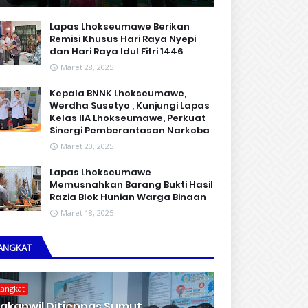
Lapas Lhokseumawe Berikan
Remisi Khusus Hari Raya Nyepi
dan Hari Raya Idul Fitri 1446
Maret 28, 2025
Kepala BNNK Lhokseumawe,
Werdha Susetyo , Kunjungi Lapas
Kelas IIA Lhokseumawe, Perkuat
Sinergi Pemberantasan Narkoba
Maret 20, 2025
Lapas Lhokseumawe
Memusnahkan Barang Bukti Hasil
Razia Blok Hunian Warga Binaan
Maret 18, 2025
ANGKAT
Langkat
akanwil Ditjenpas Sumut