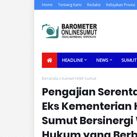
Home
Tentang Kami
Redaksi
Kebijakan Privasi
HEADLINE
NEWS
SUMUT
Beranda
Kanwil HAM Sumut
Pengajian Serent
Eks Kementerian
Sumut Bersinerg
Hukum yang Berb