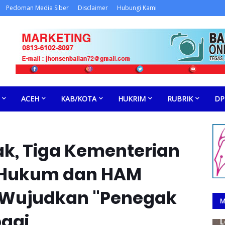
Pedoman Media Siber
Disclaimer
Hubungi Kami
ACEH
KAB/KOTA
HUKRIM
RUBRIK
DP
ak, Tiga Kementerian
 Hukum dan HAM
i Wujudkan "Penegak
M
agi
L