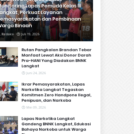
onitoring Lapas Pemuda Kelas III
angkat, Perkuat Layanan
Pemasyarakatan dan Pembinaan
arga Binaan
Redaksi
Juli 19, 2026
Rutan Pangkalan Brandan Tebar
Manfaat Lewat Aksi Donor Darah
Pra-HANI Yang Diadakan BNNK
Langkat
Juni 24, 2026
Ikrar Pemasyarakatan, Lapas
Narkotika Langkat Tegaskan
Komitmen Zero Handpone llegal,
Penipuan, dan Narkoba
Mei 09, 2026
Lapas Narkotika Langkat
Gandeng BNNK Langkat, Edukasi
Bahaya Narkoba untuk Warga