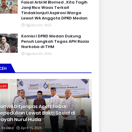
Faisal Arbi M Blomed , Kita Tagih
Janji Rico Waas Terkait
Tindaklanjuti Aspirasi Warga
Lewat WA Anggota DPRD Medan
Agustus 03, 2026
Komisi I DPRD Medan Dukung
Penuh Langkah Tegas APH Razia
Narkoba di THM
Agustus 03, 2026
CEH
Aceh
anwil Ditjenpas Aceh Tebar
epedulian Lewat Bakti Sosial di
ayah Nurul Huda
Redaksi
April 15, 2025