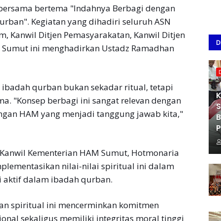
bersama bertema "Indahnya Berbagi dengan
rban". Kegiatan yang dihadiri seluruh ASN
, Kanwil Ditjen Pemasyarakatan, Kanwil Ditjen
D
M Sumut ini menghadirkan Ustadz Ramadhan
adah qurban bukan sekadar ritual, tetapi
K
a. "Konsep berbagi ini sangat relevan dengan
S
gan HAM yang menjadi tanggung jawab kita,"
B
P
Kanwil Kementerian HAM Sumut, Hotmonaria
mentasikan nilai-nilai spiritual ini dalam
i aktif dalam ibadah qurban.
atan spiritual ini mencerminkan komitmen
al sekaligus memiliki integritas moral tinggi