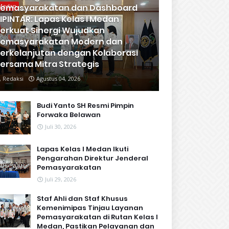
emasyarakatan dan Dashboard
Medan
IPINTAR: Lapas Kelas I Medan
erkuat Sinergi Wujudkan
emasyarakatan Modern dan
erkelanjutan dengan Kolaborasi
ersama Mitra Strategis
Redaksi
Agustus 04, 2026
Budi Yanto SH Resmi Pimpin
Forwaka Belawan
Juli 30, 2026
Lapas Kelas I Medan Ikuti
Pengarahan Direktur Jenderal
Pemasyarakatan
Juli 29, 2026
Staf Ahli dan Staf Khusus
Kemenimipas Tinjau Layanan
Pemasyarakatan di Rutan Kelas I
Medan, Pastikan Pelayanan dan