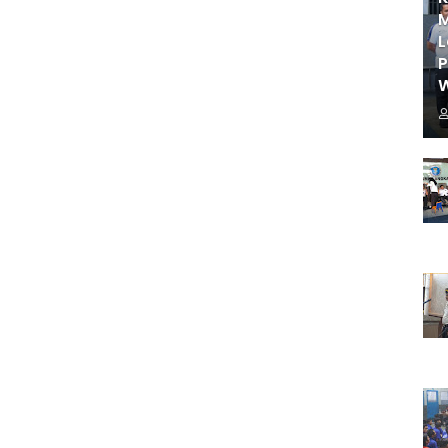
M
L
W