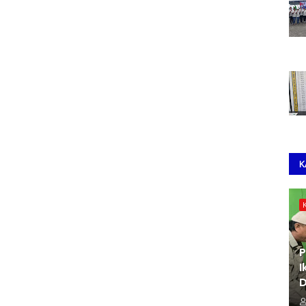
K
P
I