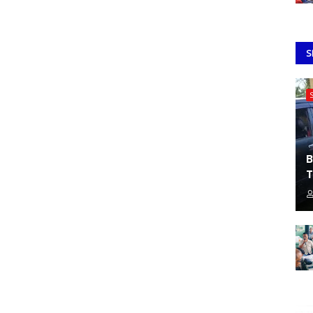
S
B
T