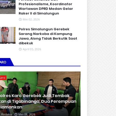
Profesionalisme, Koordinator
Wartawan DPRD Medan Gelar
Raker II di Simalungun
Mei 02, 2026
Polres Simalungun Gerebek
Sarang Narkoba di Kampung
Jawa, Along Tidak Berkutik Saat
dibekuk
April 05, 2026
ARO
Karo
olres Karo Gerebek Judi Tembak
kan di Tigabinanga, Dua Perempuan
Diamankan
Redaksi
Mei 08, 2026