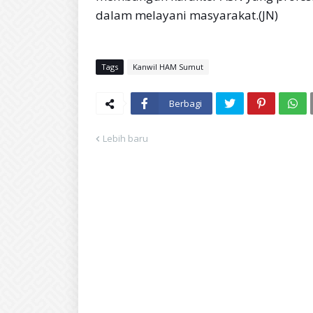
dalam melayani masyarakat.(JN)
Tags
Kanwil HAM Sumut
Berbagi
Lebih baru