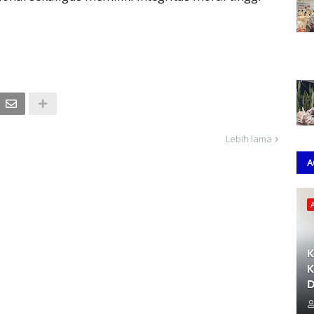
Lebih lama
A
K
K
D