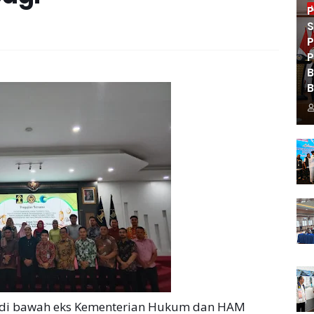
P
S
P
P
B
B
 di bawah eks Kementerian Hukum dan HAM