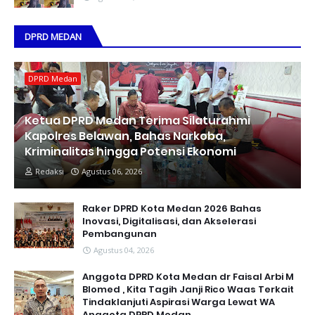
DPRD MEDAN
DPRD Medan
Ketua DPRD Medan Terima Silaturahmi
Kapolres Belawan, Bahas Narkoba,
Kriminalitas hingga Potensi Ekonomi
Redaksi
Agustus 06, 2026
Raker DPRD Kota Medan 2026 Bahas
Inovasi, Digitalisasi, dan Akselerasi
Pembangunan
Agustus 04, 2026
Anggota DPRD Kota Medan dr Faisal Arbi M
Blomed , Kita Tagih Janji Rico Waas Terkait
Tindaklanjuti Aspirasi Warga Lewat WA
Anggota DPRD Medan