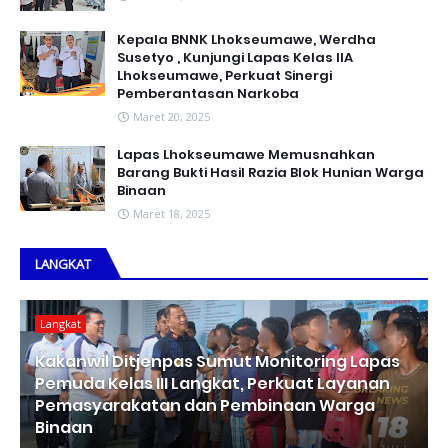
Kepala BNNK Lhokseumawe, Werdha
Susetyo , Kunjungi Lapas Kelas IIA
Lhokseumawe, Perkuat Sinergi
Pemberantasan Narkoba
Maret 20, 2025
Lapas Lhokseumawe Memusnahkan
Barang Bukti Hasil Razia Blok Hunian Warga
Binaan
Maret 18, 2025
LANGKAT
Langkat
Kakanwil Ditjenpas Sumut Monitoring Lapas
Pemuda Kelas III Langkat, Perkuat Layanan
Pemasyarakatan dan Pembinaan Warga
Binaan