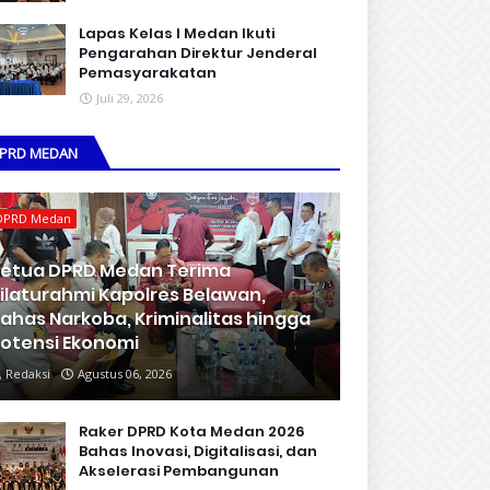
Lapas Kelas I Medan Ikuti
Pengarahan Direktur Jenderal
Pemasyarakatan
Juli 29, 2026
PRD MEDAN
DPRD Medan
etua DPRD Medan Terima
ilaturahmi Kapolres Belawan,
ahas Narkoba, Kriminalitas hingga
otensi Ekonomi
Redaksi
Agustus 06, 2026
Raker DPRD Kota Medan 2026
Bahas Inovasi, Digitalisasi, dan
Akselerasi Pembangunan