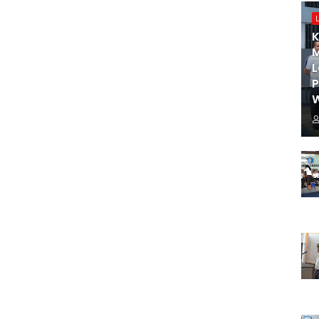
K
M
L
W