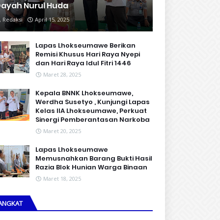
ayah Nurul Huda
Redaksi
April 15, 2025
Lapas Lhokseumawe Berikan
Remisi Khusus Hari Raya Nyepi
dan Hari Raya Idul Fitri 1446
Maret 28, 2025
Kepala BNNK Lhokseumawe,
Werdha Susetyo , Kunjungi Lapas
Kelas IIA Lhokseumawe, Perkuat
Sinergi Pemberantasan Narkoba
Maret 20, 2025
Lapas Lhokseumawe
Memusnahkan Barang Bukti Hasil
Razia Blok Hunian Warga Binaan
Maret 18, 2025
ANGKAT