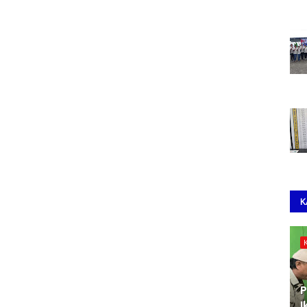
K
P
I