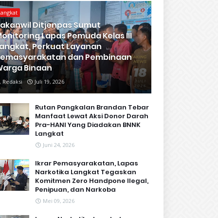
Langkat
akanwil Ditjenpas Sumut
onitoring Lapas Pemuda Kelas III
angkat, Perkuat Layanan
Pemasyarakatan dan Pembinaan
arga Binaan
Redaksi
Juli 19, 2026
Rutan Pangkalan Brandan Tebar
Manfaat Lewat Aksi Donor Darah
Pra-HANI Yang Diadakan BNNK
Langkat
Juni 24, 2026
Ikrar Pemasyarakatan, Lapas
Narkotika Langkat Tegaskan
Komitmen Zero Handpone llegal,
Penipuan, dan Narkoba
Mei 09, 2026