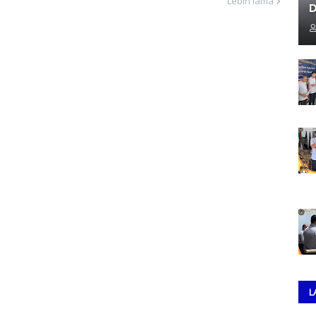
Lebih lama
D
L