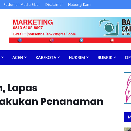
Pedoman Media Siber
Disclaimer
Hubungi Kami
ACEH
KAB/KOTA
HUKRIM
RUBRIK
DP
, Lapas
 Lakukan Penanaman
M