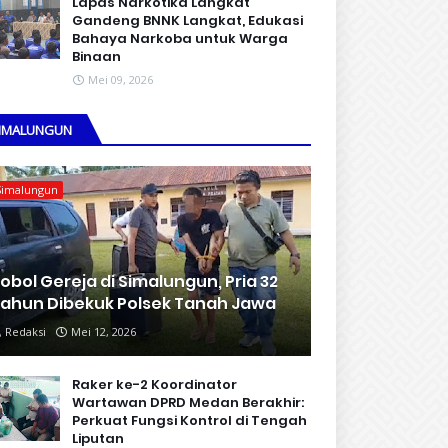
Lapas Narkotika Langkat
Gandeng BNNK Langkat, Edukasi
Bahaya Narkoba untuk Warga
Binaan
Mei 09, 2026
IMALUNGUN
Simalungun
obol Gereja di Simalungun, Pria 32
ahun Dibekuk Polsek Tanah Jawa
Redaksi
Mei 12, 2026
Raker ke-2 Koordinator
Wartawan DPRD Medan Berakhir:
Perkuat Fungsi Kontrol di Tengah
Liputan