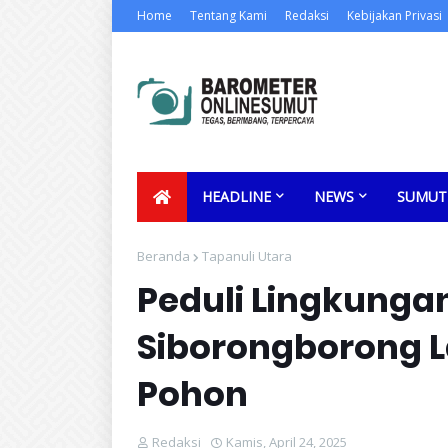
Home
Tentang Kami
Redaksi
Kebijakan Privasi
HEADLINE
NEWS
SUMUT
Beranda
Tapanuli Utara
Peduli Lingkungan
Siborongborong
Pohon
Redaksi
Kamis, April 24, 2025