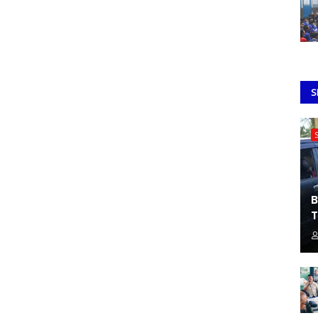
S
B
T