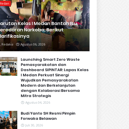
Medan
arutan Kelas I Medan Bantah Isu
eredaran Narkoba, Berikut
larifikasinya
Redaksi
Agustus 06, 2026
Launching Smart Zero Waste
Pemasyarakatan dan
Dashboard SIPINTAR: Lapas Kelas
I Medan Perkuat Sinergi
Wujudkan Pemasyarakatan
Modern dan Berkelanjutan
dengan Kolaborasi Bersama
Mitra Strategis
Agustus 04, 2026
Budi Yanto SH Resmi Pimpin
Forwaka Belawan
Juli 30, 2026