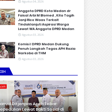
Agustus 04, 2026
Anggota DPRD Kota Medan dr
Faisal Arbi M Blomed , Kita Tagih
Janji Rico Waas Terkait
Tindaklanjuti Aspirasi Warga
Lewat WA Anggota DPRD Medan
Agustus 03, 2026
Komisi I DPRD Medan Dukung
Penuh Langkah Tegas APH Razia
Narkoba di THM
Agustus 03, 2026
CEH
Aceh
anwil Ditjenpas Aceh Tebar
epedulian Lewat Bakti Sosial di