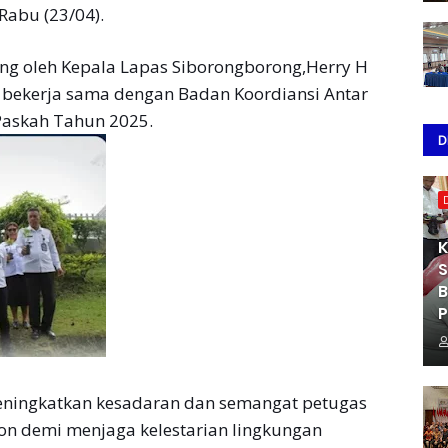
Rabu (23/04).
ng oleh Kepala Lapas Siborongborong,Herry H
 bekerja sama dengan Badan Koordiansi Antar
Paskah Tahun 2025.
D
K
S
B
P
ningkatkan kesadaran dan semangat petugas
 demi menjaga kelestarian lingkungan