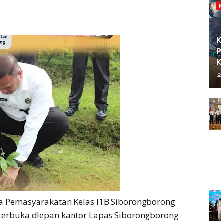
K
P
K
Pemasyarakatan Kelas I1B Siborongborong
erbuka dlepan kantor Lapas Siborongborong