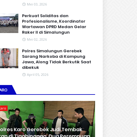
Mei 03, 2026
Perkuat Soliditas dan
Profesionalisme, Koordinator
Wartawan DPRD Medan Gelar
Raker II di Simalungun
Mei 02, 2026
Polres Simalungun Gerebek
Sarang Narkoba di Kampung
Jawa, Along Tidak Berkutik Saat
dibekuk
April 05, 2026
ARO
Karo
olres Karo Gerebek Judi Tembak
kan di Tigabinanga, Dua Perempuan