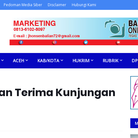
Pedoman Media Siber
Disclaimer
Hubungi Kami
ACEH
KAB/KOTA
HUKRIM
RUBRIK
DP
dan Terima Kunjungan
M