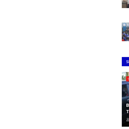
S
B
T