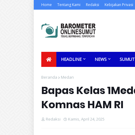
Home
Tentang Kami
Redaksi
Kebijakan Privasi
HEADLINE
NEWS
SUMUT
Beranda
Medan
Bapas Kelas 1Me
Komnas HAM RI
Redaksi
Kamis, April 24, 2025