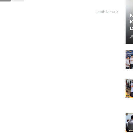
Lebih lama
K
K
D