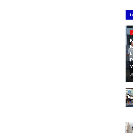
L
K
M
L
W