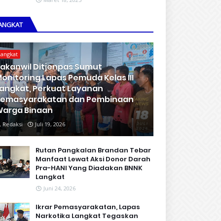
ANGKAT
Langkat
akanwil Ditjenpas Sumut
onitoring Lapas Pemuda Kelas III
angkat, Perkuat Layanan
Pemasyarakatan dan Pembinaan
arga Binaan
Redaksi
Juli 19, 2026
Rutan Pangkalan Brandan Tebar
Manfaat Lewat Aksi Donor Darah
Pra-HANI Yang Diadakan BNNK
Langkat
Juni 24, 2026
Ikrar Pemasyarakatan, Lapas
Narkotika Langkat Tegaskan