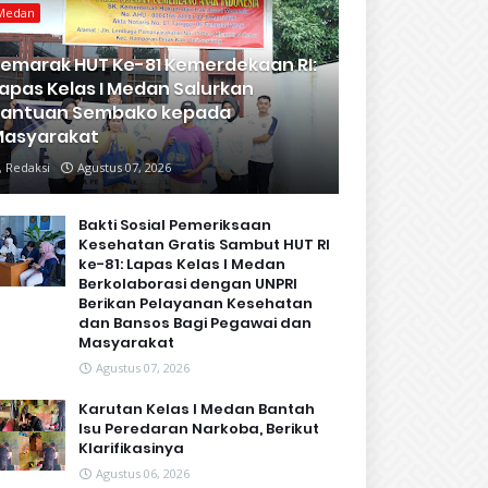
Medan
emarak HUT Ke-81 Kemerdekaan RI:
apas Kelas I Medan Salurkan
Bantuan Sembako kepada
Masyarakat
Redaksi
Agustus 07, 2026
Bakti Sosial Pemeriksaan
Kesehatan Gratis Sambut HUT RI
ke-81: Lapas Kelas I Medan
Berkolaborasi dengan UNPRI
Berikan Pelayanan Kesehatan
dan Bansos Bagi Pegawai dan
Masyarakat
Agustus 07, 2026
Karutan Kelas I Medan Bantah
Isu Peredaran Narkoba, Berikut
Klarifikasinya
Agustus 06, 2026