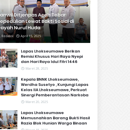
anwil Ditjenpas Aceh Tebar
epedulian Lewat Bakti Sosial di
ayah Nurul Huda
Redaksi
April 15, 2025
Lapas Lhokseumawe Berikan
Remisi Khusus Hari Raya Nyepi
dan Hari Raya Idul Fitri 1446
Maret 28, 2025
Kepala BNNK Lhokseumawe,
Werdha Susetyo , Kunjungi Lapas
Kelas IIA Lhokseumawe, Perkuat
Sinergi Pemberantasan Narkoba
Maret 20, 2025
Lapas Lhokseumawe
Memusnahkan Barang Bukti Hasil
Razia Blok Hunian Warga Binaan
Maret 18, 2025