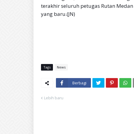
terakhir seluruh petugas Rutan Meda
yang baru.(JN)
Tags
News
Berbagi
Lebih baru