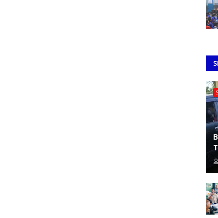
S
B
T