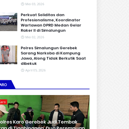
Mei 03, 2026
Perkuat Soliditas dan
Profesionalisme, Koordinator
Wartawan DPRD Medan Gelar
Raker II di Simalungun
Mei 02, 2026
Polres Simalungun Gerebek
Sarang Narkoba di Kampung
Jawa, Along Tidak Berkutik Saat
dibekuk
April 05, 2026
ARO
Karo
olres Karo Gerebek Judi Tembak
kan di Tigabinanga, Dua Perempuan