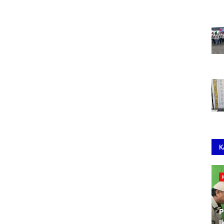
K
P
I