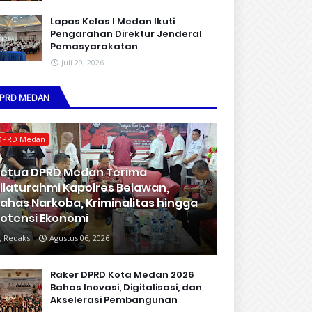
Lapas Kelas I Medan Ikuti
Pengarahan Direktur Jenderal
Pemasyarakatan
Juli 29, 2026
PRD MEDAN
DPRD Medan
etua DPRD Medan Terima
ilaturahmi Kapolres Belawan,
ahas Narkoba, Kriminalitas hingga
otensi Ekonomi
Redaksi
Agustus 06, 2026
Raker DPRD Kota Medan 2026
Bahas Inovasi, Digitalisasi, dan
Akselerasi Pembangunan