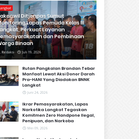
Langkat
akanwil Ditjenpas Sumut
onitoring Lapas Pemuda Kelas III
angkat, Perkuat Layanan
Pemasyarakatan dan Pembinaan
arga Binaan
Redaksi
Juli 19, 2026
Rutan Pangkalan Brandan Tebar
Manfaat Lewat Aksi Donor Darah
Pra-HANI Yang Diadakan BNNK
Langkat
Juni 24, 2026
Ikrar Pemasyarakatan, Lapas
Narkotika Langkat Tegaskan
Komitmen Zero Handpone llegal,
Penipuan, dan Narkoba
Mei 09, 2026