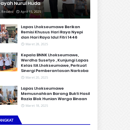
ayah Nurul Huda
Redaksi
April 15, 2025
Lapas Lhokseumawe Berikan
Remisi Khusus Hari Raya Nyepi
dan Hari Raya Idul Fitri 1446
Maret 28, 2025
Kepala BNNK Lhokseumawe,
Werdha Susetyo , Kunjungi Lapas
Kelas IIA Lhokseumawe, Perkuat
Sinergi Pemberantasan Narkoba
Maret 20, 2025
Lapas Lhokseumawe
Memusnahkan Barang Bukti Hasil
Razia Blok Hunian Warga Binaan
Maret 18, 2025
ANGKAT