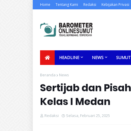
Home
Tentang Kami
Redaksi
Kebijakan Privasi
HEADLINE
NEWS
SUMUT
Beranda
News
Sertijab dan Pis
Kelas I Medan
Redaksi
Selasa, Februari 25, 2025