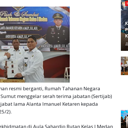
K
P
K
an resmi berganti, Rumah Tahanan Negara
 Sumut menggelar serah terima jabatan (Sertijab)
ejabat lama Alanta Imanuel Ketaren kepada
25/2).
ekhidmatan di Aula Sahardjo Rutan Kelas I Medan