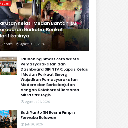
Medan
arutan Kelas I Medan Bantah Isu
eredaran Narkoba, Berikut
larifikasinya
Redaksi
Agustus 06, 2026
Launching Smart Zero Waste
Pemasyarakatan dan
Dashboard SIPINTAR: Lapas Kelas
I Medan Perkuat Sinergi
Wujudkan Pemasyarakatan
Modern dan Berkelanjutan
dengan Kolaborasi Bersama
Mitra Strategis
Agustus 04, 2026
Budi Yanto SH Resmi Pimpin
Forwaka Belawan
Juli 30, 2026