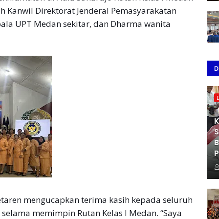
ah Kanwil Direktorat Jenderal Pemasyarakatan
pala UPT Medan sekitar, dan Dharma wanita
D
K
S
B
P
etaren mengucapkan terima kasih kepada seluruh
 selama memimpin Rutan Kelas I Medan. “Saya