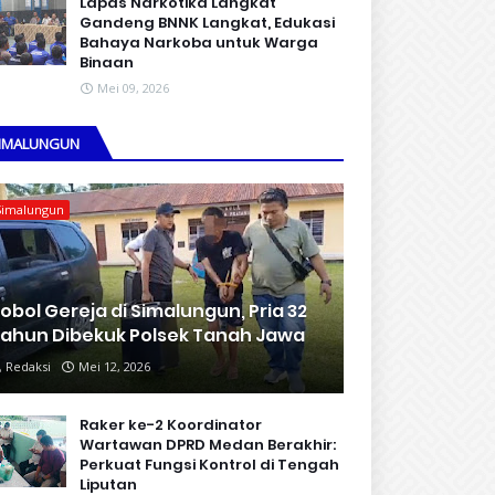
Lapas Narkotika Langkat
Gandeng BNNK Langkat, Edukasi
Bahaya Narkoba untuk Warga
Binaan
Mei 09, 2026
IMALUNGUN
Simalungun
obol Gereja di Simalungun, Pria 32
ahun Dibekuk Polsek Tanah Jawa
Redaksi
Mei 12, 2026
Raker ke-2 Koordinator
Wartawan DPRD Medan Berakhir:
Perkuat Fungsi Kontrol di Tengah
Liputan