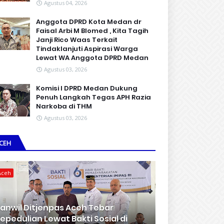
Agustus 04, 2026
Anggota DPRD Kota Medan dr
Faisal Arbi M Blomed , Kita Tagih
Janji Rico Waas Terkait
Tindaklanjuti Aspirasi Warga
Lewat WA Anggota DPRD Medan
Agustus 03, 2026
Komisi I DPRD Medan Dukung
Penuh Langkah Tegas APH Razia
Narkoba di THM
Agustus 03, 2026
CEH
Aceh
anwil Ditjenpas Aceh Tebar
epedulian Lewat Bakti Sosial di