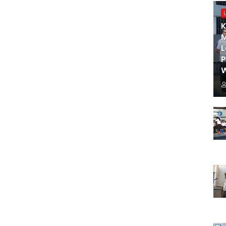
K
M
L
W