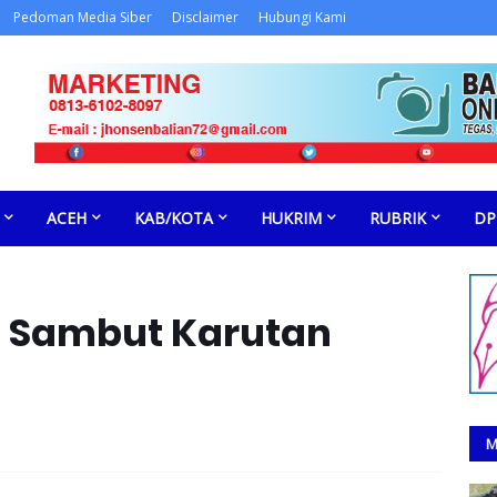
Pedoman Media Siber
Disclaimer
Hubungi Kami
ACEH
KAB/KOTA
HUKRIM
RUBRIK
DP
ah Sambut Karutan
M