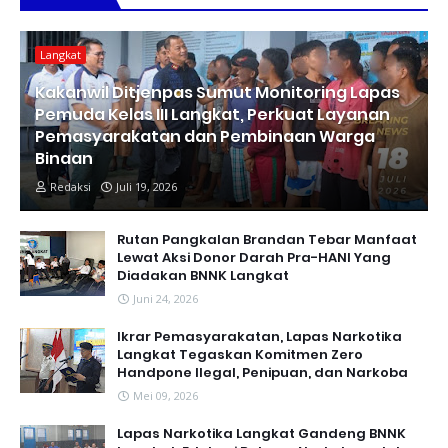
Langkat
Kakanwil Ditjenpas Sumut Monitoring Lapas
Pemuda Kelas III Langkat, Perkuat Layanan
Pemasyarakatan dan Pembinaan Warga
Binaan
Redaksi
Juli 19, 2026
Rutan Pangkalan Brandan Tebar Manfaat
Lewat Aksi Donor Darah Pra-HANI Yang
Diadakan BNNK Langkat
Juni 24, 2026
Ikrar Pemasyarakatan, Lapas Narkotika
Langkat Tegaskan Komitmen Zero
Handpone llegal, Penipuan, dan Narkoba
Mei 09, 2026
Lapas Narkotika Langkat Gandeng BNNK