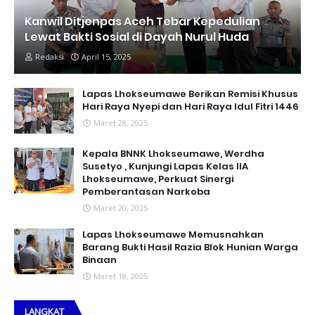
Kanwil Ditjenpas Aceh Tebar Kepedulian
Lewat Bakti Sosial di Dayah Nurul Huda
Redaksi
April 15, 2025
Lapas Lhokseumawe Berikan Remisi Khusus
Hari Raya Nyepi dan Hari Raya Idul Fitri 1446
Maret 28, 2025
Kepala BNNK Lhokseumawe, Werdha
Susetyo , Kunjungi Lapas Kelas IIA
Lhokseumawe, Perkuat Sinergi
Pemberantasan Narkoba
Maret 20, 2025
Lapas Lhokseumawe Memusnahkan
Barang Bukti Hasil Razia Blok Hunian Warga
Binaan
Maret 18, 2025
LANGKAT