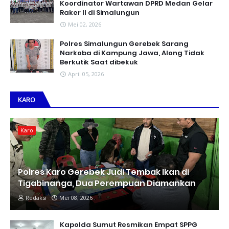
Koordinator Wartawan DPRD Medan Gelar
Raker II di Simalungun
Mei 02, 2026
Polres Simalungun Gerebek Sarang
Narkoba di Kampung Jawa, Along Tidak
Berkutik Saat dibekuk
April 05, 2026
KARO
Karo
Polres Karo Gerebek Judi Tembak Ikan di
Tigabinanga, Dua Perempuan Diamankan
Redaksi
Mei 08, 2026
Kapolda Sumut Resmikan Empat SPPG