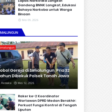
Lapas Narkotika Langkat
Gandeng BNNK Langkat, Edukasi
Bahaya Narkoba untuk Warga
Binaan
Mei 09, 2026
IMALUNGUN
Simalungun
obol Gereja di Simalungun, Pria 32
ahun Dibekuk Polsek Tanah Jawa
Redaksi
Mei 12, 2026
Raker ke-2 Koordinator
Wartawan DPRD Medan Berakhir:
Perkuat Fungsi Kontrol di Tengah
Liputan