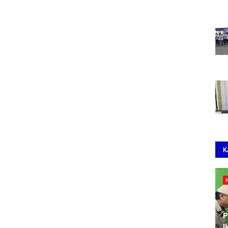
K
P
I