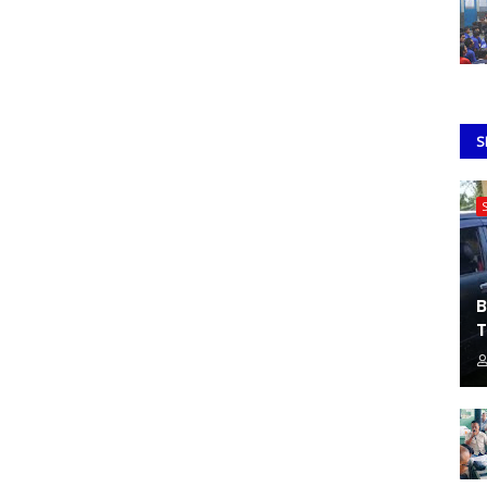
S
B
T