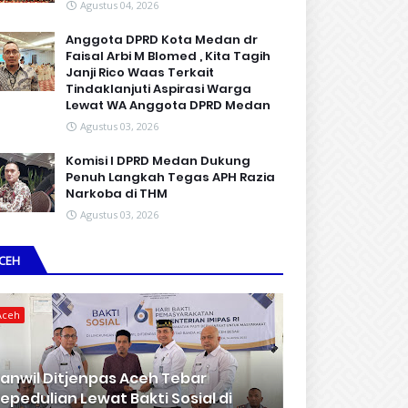
Agustus 04, 2026
Anggota DPRD Kota Medan dr
Faisal Arbi M Blomed , Kita Tagih
Janji Rico Waas Terkait
Tindaklanjuti Aspirasi Warga
Lewat WA Anggota DPRD Medan
Agustus 03, 2026
Komisi I DPRD Medan Dukung
Penuh Langkah Tegas APH Razia
Narkoba di THM
Agustus 03, 2026
CEH
Aceh
anwil Ditjenpas Aceh Tebar
epedulian Lewat Bakti Sosial di