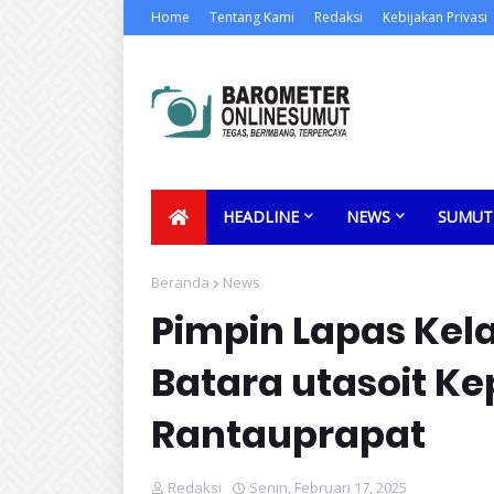
Home
Tentang Kami
Redaksi
Kebijakan Privasi
HEADLINE
NEWS
SUMUT
Beranda
News
Pimpin Lapas Kelas
Batara utasoit K
Rantauprapat
Redaksi
Senin, Februari 17, 2025