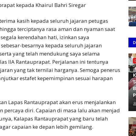
prapat kepada Khairul Bahri Siregar
erima kasih kepada seluruh jajaran petugas
hingga terciptanya rasa aman dan nyaman saat
egala kerendahan hati, izinkan saya
D
sebesar-besarnya kepada seluruh jajaran
 serta yang telah mendukung saya selama
as IIA Rantauprapat. Perjalanan ini tentunya
ran yang tak ternilai harganya. Semoga penerus
K
lanjutkar estafet kepemimpinan sesuai harapan
S
B
P
akan Lapas Rantauprapat akan erus menjalankan
 percaya diri. Capaian di masa lalu akan menjad
tunya, Kalapas Rantauprapat yang baru telah
gar capaian ke depan lebih gemilang.