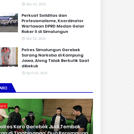
Mei 03, 2026
Perkuat Soliditas dan
Profesionalisme, Koordinator
Wartawan DPRD Medan Gelar
Raker II di Simalungun
Mei 02, 2026
Polres Simalungun Gerebek
Sarang Narkoba di Kampung
Jawa, Along Tidak Berkutik Saat
dibekuk
April 05, 2026
ARO
Karo
olres Karo Gerebek Judi Tembak
kan di Tigabinanga, Dua Perempuan