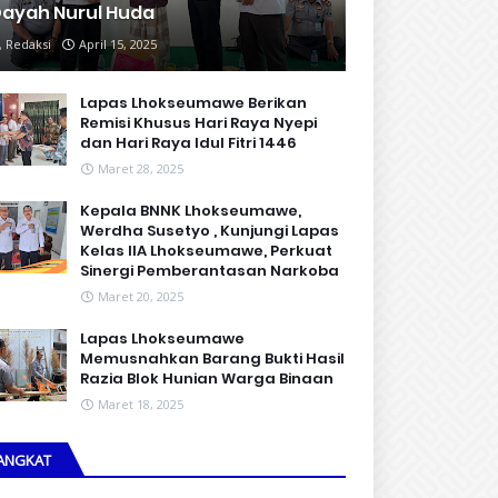
ayah Nurul Huda
Redaksi
April 15, 2025
Lapas Lhokseumawe Berikan
Remisi Khusus Hari Raya Nyepi
dan Hari Raya Idul Fitri 1446
Maret 28, 2025
Kepala BNNK Lhokseumawe,
Werdha Susetyo , Kunjungi Lapas
Kelas IIA Lhokseumawe, Perkuat
Sinergi Pemberantasan Narkoba
Maret 20, 2025
Lapas Lhokseumawe
Memusnahkan Barang Bukti Hasil
Razia Blok Hunian Warga Binaan
Maret 18, 2025
ANGKAT