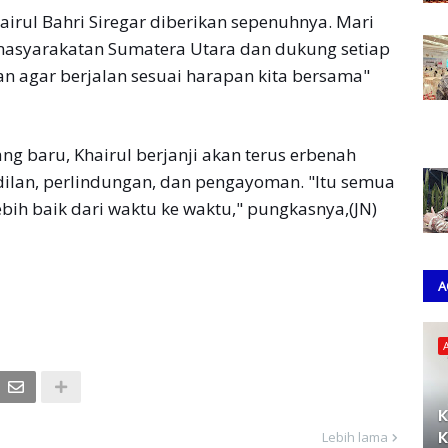
irul Bahri Siregar diberikan sepenuhnya. Mari
emasyarakatan Sumatera Utara dan dukung setiap
n agar berjalan sesuai harapan kita bersama"
g baru, Khairul berjanji akan terus erbenah
ilan, perlindungan, dan pengayoman. "Itu semua
ebih baik dari waktu ke waktu," pungkasnya,(JN)
A
K
K
Lebih lama