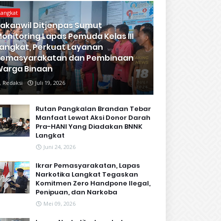
Langkat
akanwil Ditjenpas Sumut
onitoring Lapas Pemuda Kelas III
angkat, Perkuat Layanan
Pemasyarakatan dan Pembinaan
arga Binaan
Redaksi
Juli 19, 2026
Rutan Pangkalan Brandan Tebar
Manfaat Lewat Aksi Donor Darah
Pra-HANI Yang Diadakan BNNK
Langkat
Juni 24, 2026
Ikrar Pemasyarakatan, Lapas
Narkotika Langkat Tegaskan
Komitmen Zero Handpone llegal,
Penipuan, dan Narkoba
Mei 09, 2026