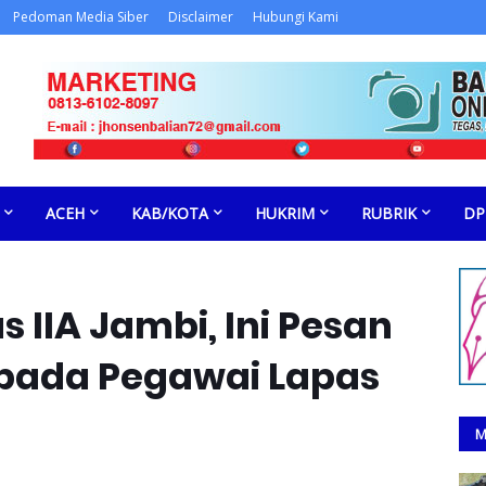
Pedoman Media Siber
Disclaimer
Hubungi Kami
ACEH
KAB/KOTA
HUKRIM
RUBRIK
DP
 IIA Jambi, Ini Pesan
epada Pegawai Lapas
M