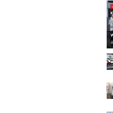
K
M
L
W