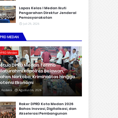
Lapas Kelas I Medan Ikuti
Pengarahan Direktur Jenderal
Pemasyarakatan
Juli 29, 2026
PRD MEDAN
DPRD Medan
etua DPRD Medan Terima
ilaturahmi Kapolres Belawan,
ahas Narkoba, Kriminalitas hingga
otensi Ekonomi
Redaksi
Agustus 06, 2026
Raker DPRD Kota Medan 2026
Bahas Inovasi, Digitalisasi, dan
Akselerasi Pembangunan