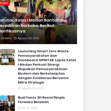
Medan
arutan Kelas I Medan Bantah Isu
eredaran Narkoba, Berikut
larifikasinya
Redaksi
Agustus 06, 2026
Launching Smart Zero Waste
Pemasyarakatan dan
Dashboard SIPINTAR: Lapas Kelas
I Medan Perkuat Sinergi
Wujudkan Pemasyarakatan
Modern dan Berkelanjutan
dengan Kolaborasi Bersama
Mitra Strategis
Agustus 04, 2026
Budi Yanto SH Resmi Pimpin
Forwaka Belawan
Juli 30, 2026