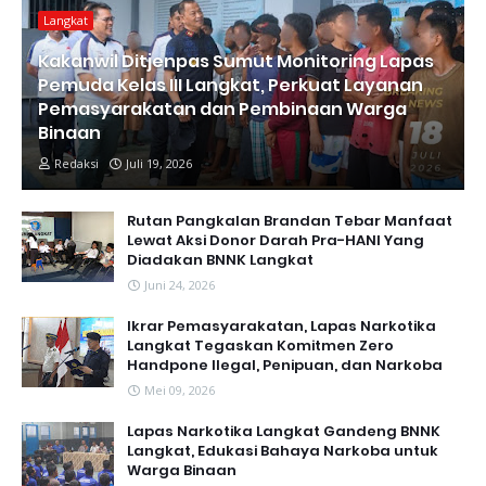
Langkat
Kakanwil Ditjenpas Sumut Monitoring Lapas
Pemuda Kelas III Langkat, Perkuat Layanan
Pemasyarakatan dan Pembinaan Warga
Binaan
Redaksi
Juli 19, 2026
Rutan Pangkalan Brandan Tebar Manfaat
Lewat Aksi Donor Darah Pra-HANI Yang
Diadakan BNNK Langkat
Juni 24, 2026
Ikrar Pemasyarakatan, Lapas Narkotika
Langkat Tegaskan Komitmen Zero
Handpone llegal, Penipuan, dan Narkoba
Mei 09, 2026
Lapas Narkotika Langkat Gandeng BNNK
Langkat, Edukasi Bahaya Narkoba untuk
Warga Binaan