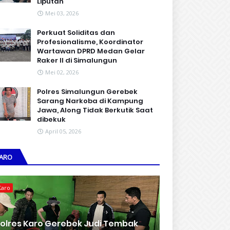
Liputan
Mei 03, 2026
Perkuat Soliditas dan
Profesionalisme, Koordinator
Wartawan DPRD Medan Gelar
Raker II di Simalungun
Mei 02, 2026
Polres Simalungun Gerebek
Sarang Narkoba di Kampung
Jawa, Along Tidak Berkutik Saat
dibekuk
April 05, 2026
ARO
Karo
olres Karo Gerebek Judi Tembak