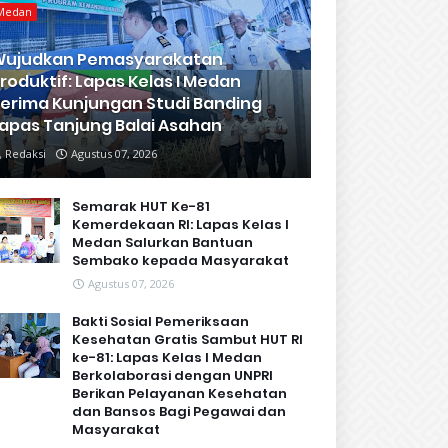
Medan
Wujudkan Pemasyarakatan
roduktif: Lapas Kelas I Medan
erima Kunjungan Studi Banding
apas Tanjung Balai Asahan
Redaksi
Agustus 07, 2026
Semarak HUT Ke-81
Kemerdekaan RI: Lapas Kelas I
Medan Salurkan Bantuan
Sembako kepada Masyarakat
Agustus 07, 2026
Bakti Sosial Pemeriksaan
Kesehatan Gratis Sambut HUT RI
ke-81: Lapas Kelas I Medan
Berkolaborasi dengan UNPRI
Berikan Pelayanan Kesehatan
dan Bansos Bagi Pegawai dan
Masyarakat