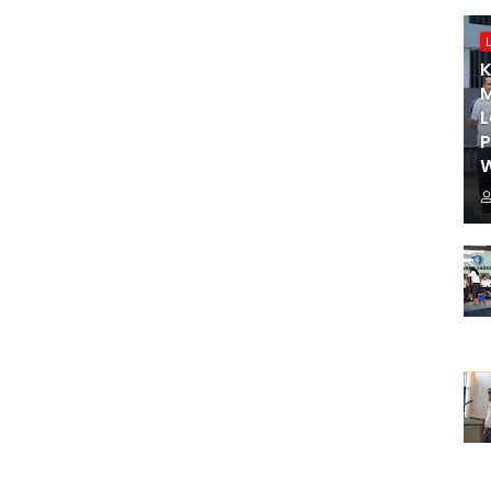
K
M
L
W