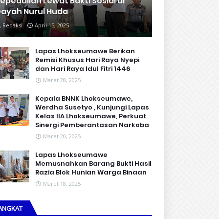
epedulian Lewat Bakti Sosial di
ayah Nurul Huda
Redaksi
April 15, 2025
Lapas Lhokseumawe Berikan
Remisi Khusus Hari Raya Nyepi
dan Hari Raya Idul Fitri 1446
Maret 28, 2025
Kepala BNNK Lhokseumawe,
Werdha Susetyo , Kunjungi Lapas
Kelas IIA Lhokseumawe, Perkuat
Sinergi Pemberantasan Narkoba
Maret 20, 2025
Lapas Lhokseumawe
Memusnahkan Barang Bukti Hasil
Razia Blok Hunian Warga Binaan
Maret 18, 2025
ANGKAT