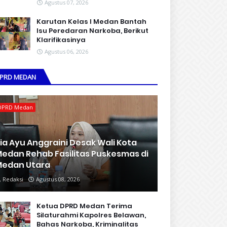
Agustus 07, 2026
Karutan Kelas I Medan Bantah
Isu Peredaran Narkoba, Berikut
Klarifikasinya
Agustus 06, 2026
PRD MEDAN
DPRD Medan
ia Ayu Anggraini Desak Wali Kota
edan Rehab Fasilitas Puskesmas di
edan Utara
Redaksi
Agustus 08, 2026
Ketua DPRD Medan Terima
Silaturahmi Kapolres Belawan,
Bahas Narkoba, Kriminalitas