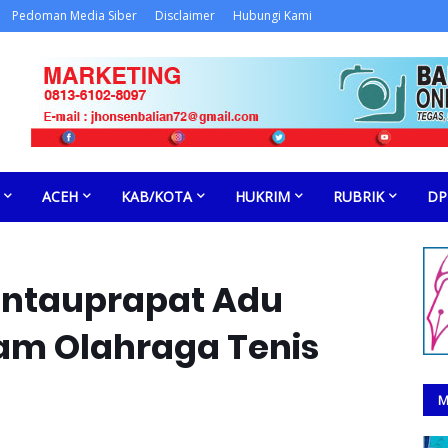
Pedoman Media Siber
Disclaimer
Hubungi Kami
ACEH
KAB/KOTA
HUKRIM
RUBRIK
DP
antauprapat Adu
am Olahraga Tenis
M