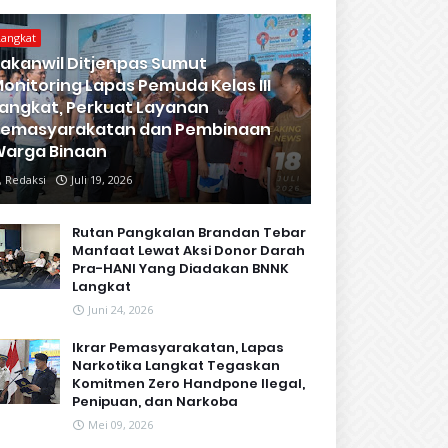
Langkat
akanwil Ditjenpas Sumut
onitoring Lapas Pemuda Kelas III
angkat, Perkuat Layanan
Pemasyarakatan dan Pembinaan
arga Binaan
Redaksi
Juli 19, 2026
Rutan Pangkalan Brandan Tebar
Manfaat Lewat Aksi Donor Darah
Pra-HANI Yang Diadakan BNNK
Langkat
Juni 24, 2026
Ikrar Pemasyarakatan, Lapas
Narkotika Langkat Tegaskan
Komitmen Zero Handpone llegal,
Penipuan, dan Narkoba
Mei 09, 2026