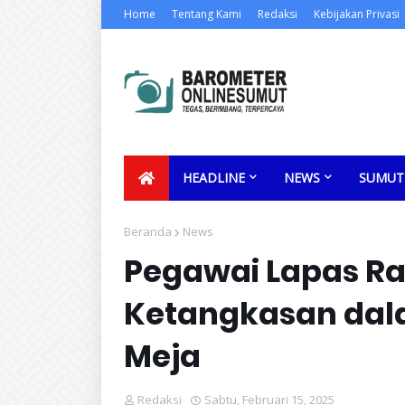
Home
Tentang Kami
Redaksi
Kebijakan Privasi
HEADLINE
NEWS
SUMUT
Beranda
News
Pegawai Lapas R
Ketangkasan dal
Meja
Redaksi
Sabtu, Februari 15, 2025