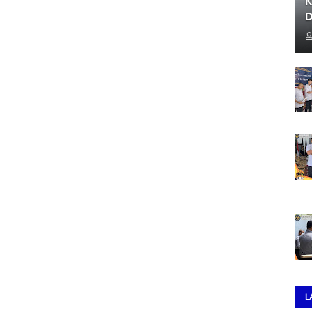
K
D
L