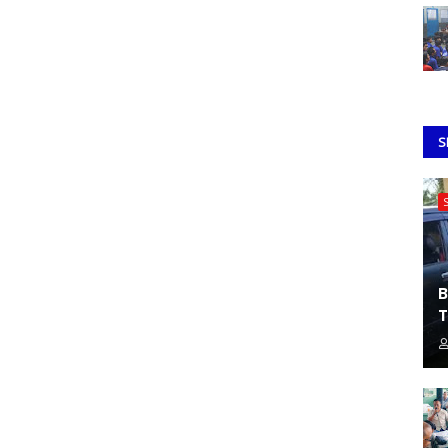
S
B
T