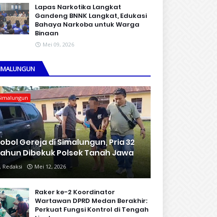
Lapas Narkotika Langkat
Gandeng BNNK Langkat, Edukasi
Bahaya Narkoba untuk Warga
Binaan
Mei 09, 2026
IMALUNGUN
Simalungun
obol Gereja di Simalungun, Pria 32
ahun Dibekuk Polsek Tanah Jawa
Redaksi
Mei 12, 2026
Raker ke-2 Koordinator
Wartawan DPRD Medan Berakhir:
Perkuat Fungsi Kontrol di Tengah