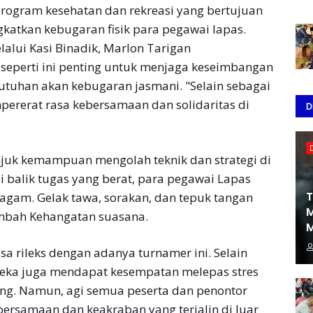
rogram kesehatan dan rekreasi yang bertujuan
katkan kebugaran fisik para pegawai lapas.
lalui Kasi Binadik, Marlon Tarigan
eperti ini penting untuk menjaga keseimbangan
butuhan akan kebugaran jasmani. "Selain sebagai
ererat rasa kebersamaan dan solidaritas di
D
njuk kemampuan mengolah teknik dan strategi di
balik tugas yang berat, para pegawai Lapas
T
agam. Gelak tawa, sorakan, dan tepuk tangan
M
mbah Kehangatan suasana.
M
a rileks dengan adanya turnamer ini. Selain
eka juga mendapat kesempatan melepas stres
ng. Namun, agi semua peserta dan penontor
rsamaan dan keakraban yang terjalin di luar