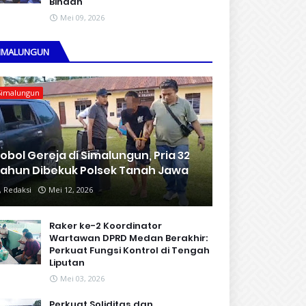
Binaan
Mei 09, 2026
IMALUNGUN
Simalungun
obol Gereja di Simalungun, Pria 32
ahun Dibekuk Polsek Tanah Jawa
Redaksi
Mei 12, 2026
Raker ke-2 Koordinator
Wartawan DPRD Medan Berakhir:
Perkuat Fungsi Kontrol di Tengah
Liputan
Mei 03, 2026
Perkuat Soliditas dan