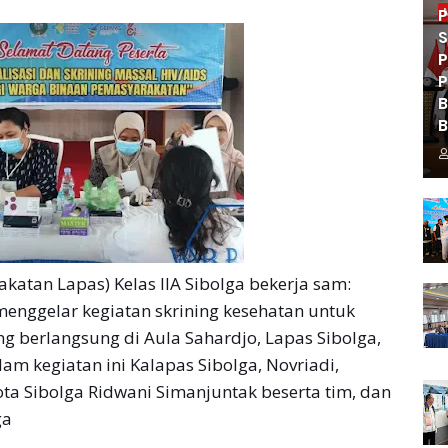
P
S
P
P
B
B
tan Lapas) Kelas IIA Sibolga bekerja sam:
menggelar kegiatan skrining kesehatan untuk
g berlangsung di Aula Sahardjo, Lapas Sibolga,
am kegiatan ini Kalapas Sibolga, Novriadi,
ta Sibolga Ridwani Simanjuntak beserta tim, dan
ga