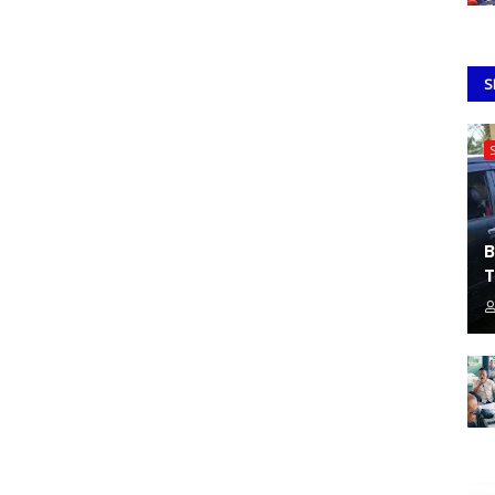
S
B
T