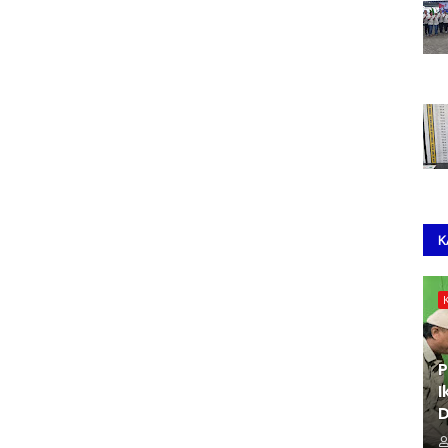
K
P
I