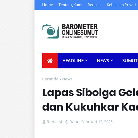
Home
Tentang Kami
Redaksi
Kebijakan Privasi
HEADLINE
NEWS
SUMUT
Beranda
News
Lapas Sibolga Gel
dan Kukuhkar Ka
Redaksi
Rabu, Februari 12, 2025