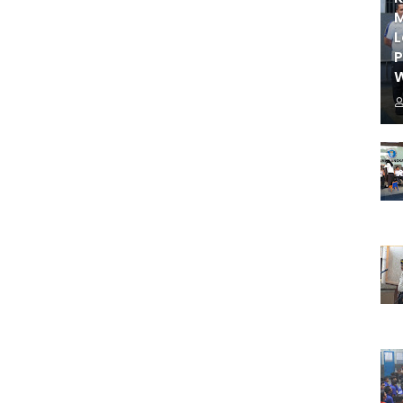
M
L
W