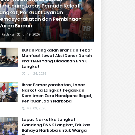
onitoring Lapas Pemuda Kelas III
angkat, Perkuat Layanan
Pemasyarakatan dan Pembinaan
arga Binaan
Redaksi
Juli 19, 2026
Rutan Pangkalan Brandan Tebar
Manfaat Lewat Aksi Donor Darah
Pra-HANI Yang Diadakan BNNK
Langkat
Juni 24, 2026
Ikrar Pemasyarakatan, Lapas
Narkotika Langkat Tegaskan
Komitmen Zero Handpone llegal,
Penipuan, dan Narkoba
Mei 09, 2026
Lapas Narkotika Langkat
Gandeng BNNK Langkat, Edukasi
Bahaya Narkoba untuk Warga