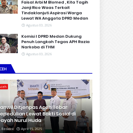
Faisal Arbi M Blomed , Kita Tagih
Janji Rico Waas Terkait
Tindaklanjuti Aspirasi Warga
Lewat WA Anggota DPRD Medan
Agustus 03, 2026
Komisi I DPRD Medan Dukung
Penuh Langkah Tegas APH Razia
Narkoba di THM
Agustus 03, 2026
CEH
Aceh
anwil Ditjenpas Aceh Tebar
epedulian Lewat Bakti Sosial di
ayah Nurul Huda
Redaksi
April 15, 2025