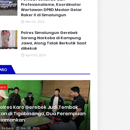
Profesionalisme, Koordinator
Wartawan DPRD Medan Gelar
Raker II di Simalungun
Mei 02, 2026
Polres Simalungun Gerebek
Sarang Narkoba di Kampung
Jawa, Along Tidak Berkutik Saat
dibekuk
April 05, 2026
ARO
Karo
olres Karo Gerebek Judi Tembak
kan di Tigabinanga, Dua Perempuan
Diamankan
Redaksi
Mei 08, 2026