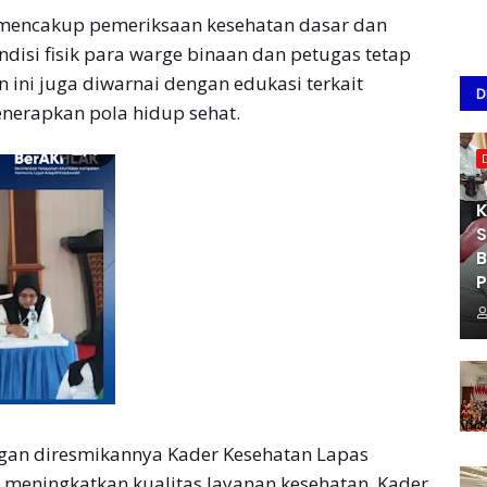
r mencakup pemeriksaan kesehatan dasar dan
ndisi fisik para warge binaan dan petugas tetap
an ini juga diwarnai dengan edukasi terkait
D
nerapkan pola hidup sehat.
K
S
B
P
gan diresmikannya Kader Kesehatan Lapas
 meningkatkan kualitas layanan kesehatan. Kader