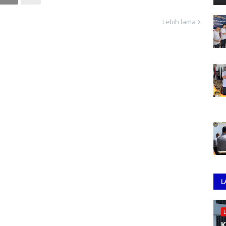
Lebih lama
L
K