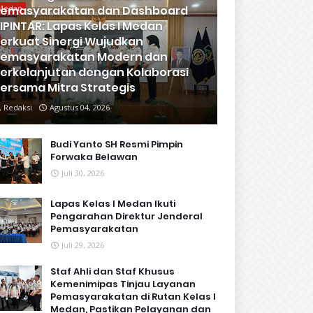
emasyarakatan dan Dashboard
Medan
IPINTAR: Lapas Kelas I Medan
erkuat Sinergi Wujudkan
emasyarakatan Modern dan
erkelanjutan dengan Kolaborasi
ersama Mitra Strategis
Redaksi
Agustus 04, 2026
Budi Yanto SH Resmi Pimpin
Forwaka Belawan
Juli 30, 2026
Lapas Kelas I Medan Ikuti
Pengarahan Direktur Jenderal
Pemasyarakatan
Juli 29, 2026
Staf Ahli dan Staf Khusus
Kemenimipas Tinjau Layanan
Pemasyarakatan di Rutan Kelas I
Medan, Pastikan Pelayanan dan