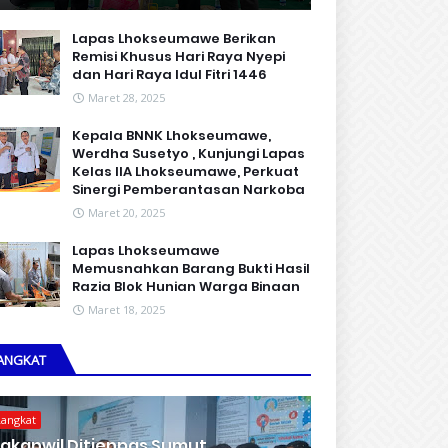
Lapas Lhokseumawe Berikan
Remisi Khusus Hari Raya Nyepi
dan Hari Raya Idul Fitri 1446
Maret 28, 2025
Kepala BNNK Lhokseumawe,
Werdha Susetyo , Kunjungi Lapas
Kelas IIA Lhokseumawe, Perkuat
Sinergi Pemberantasan Narkoba
Maret 20, 2025
Lapas Lhokseumawe
Memusnahkan Barang Bukti Hasil
Razia Blok Hunian Warga Binaan
Maret 18, 2025
ANGKAT
Langkat
akanwil Ditjenpas Sumut