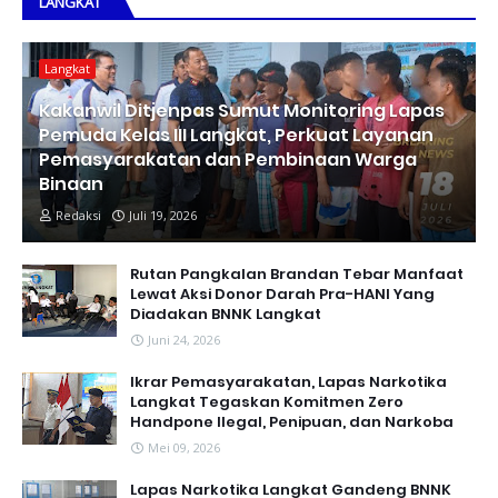
LANGKAT
Langkat
Kakanwil Ditjenpas Sumut Monitoring Lapas
Pemuda Kelas III Langkat, Perkuat Layanan
Pemasyarakatan dan Pembinaan Warga
Binaan
Redaksi
Juli 19, 2026
Rutan Pangkalan Brandan Tebar Manfaat
Lewat Aksi Donor Darah Pra-HANI Yang
Diadakan BNNK Langkat
Juni 24, 2026
Ikrar Pemasyarakatan, Lapas Narkotika
Langkat Tegaskan Komitmen Zero
Handpone llegal, Penipuan, dan Narkoba
Mei 09, 2026
Lapas Narkotika Langkat Gandeng BNNK