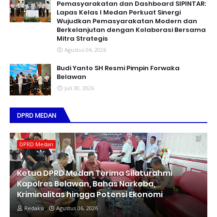
Pemasyarakatan dan Dashboard SIPINTAR:
Lapas Kelas I Medan Perkuat Sinergi
Wujudkan Pemasyarakatan Modern dan
Berkelanjutan dengan Kolaborasi Bersama
Mitra Strategis
Agustus 04, 2026
Budi Yanto SH Resmi Pimpin Forwaka
Belawan
Juli 30, 2026
DPRD MEDAN
DPRD Medan
Ketua DPRD Medan Terima Silaturahmi
Kapolres Belawan, Bahas Narkoba,
Kriminalitas hingga Potensi Ekonomi
Redaksi
Agustus 06, 2026