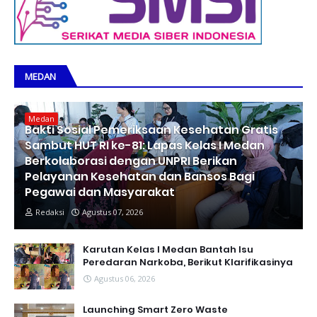
MEDAN
Medan
Bakti Sosial Pemeriksaan Kesehatan Gratis
Sambut HUT RI ke-81: Lapas Kelas I Medan
Berkolaborasi dengan UNPRI Berikan
Pelayanan Kesehatan dan Bansos Bagi
Pegawai dan Masyarakat
Redaksi
Agustus 07, 2026
Karutan Kelas I Medan Bantah Isu
Peredaran Narkoba, Berikut Klarifikasinya
Agustus 06, 2026
Launching Smart Zero Waste