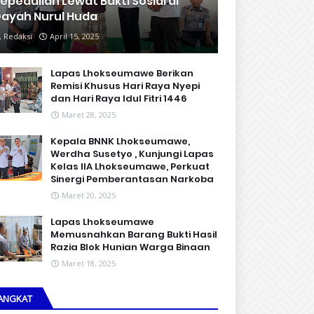
epedulian Lewat Bakti Sosial di
ayah Nurul Huda
Redaksi
April 15, 2025
Lapas Lhokseumawe Berikan
Remisi Khusus Hari Raya Nyepi
dan Hari Raya Idul Fitri 1446
Maret 28, 2025
Kepala BNNK Lhokseumawe,
Werdha Susetyo , Kunjungi Lapas
Kelas IIA Lhokseumawe, Perkuat
Sinergi Pemberantasan Narkoba
Maret 20, 2025
Lapas Lhokseumawe
Memusnahkan Barang Bukti Hasil
Razia Blok Hunian Warga Binaan
Maret 18, 2025
ANGKAT