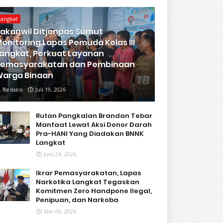
Langkat
akanwil Ditjenpas Sumut
onitoring Lapas Pemuda Kelas III
angkat, Perkuat Layanan
Pemasyarakatan dan Pembinaan
arga Binaan
Redaksi
Juli 19, 2026
Rutan Pangkalan Brandan Tebar
Manfaat Lewat Aksi Donor Darah
Pra-HANI Yang Diadakan BNNK
Langkat
Juni 24, 2026
Ikrar Pemasyarakatan, Lapas
Narkotika Langkat Tegaskan
Komitmen Zero Handpone llegal,
Penipuan, dan Narkoba
Mei 09, 2026