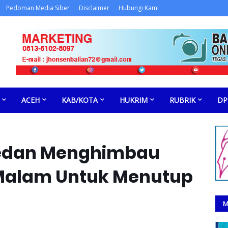
Pedoman Media Siber
Disclaimer
Hubungi Kami
ACEH
KAB/KOTA
HUKRIM
RUBRIK
DP
 Medan Menghimbau
 Malam Untuk Menutup
M