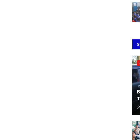
S
B
T