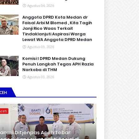
Agustus 04, 2026
Anggota DPRD Kota Medan dr
Faisal Arbi M Blomed , Kita Tagih
Janji Rico Waas Terkait
Tindaklanjuti Aspirasi Warga
Lewat WA Anggota DPRD Medan
Agustus 03, 2026
Komisi I DPRD Medan Dukung
Penuh Langkah Tegas APH Razia
Narkoba di THM
Agustus 03, 2026
CEH
Aceh
anwil Ditjenpas Aceh Tebar