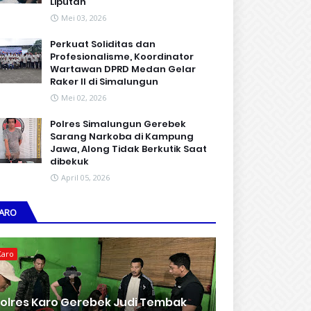
Liputan
Mei 03, 2026
Perkuat Soliditas dan
Profesionalisme, Koordinator
Wartawan DPRD Medan Gelar
Raker II di Simalungun
Mei 02, 2026
Polres Simalungun Gerebek
Sarang Narkoba di Kampung
Jawa, Along Tidak Berkutik Saat
dibekuk
April 05, 2026
ARO
Karo
olres Karo Gerebek Judi Tembak