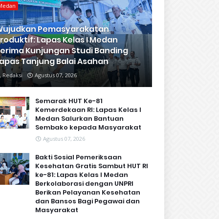
Medan
Wujudkan Pemasyarakatan
roduktif: Lapas Kelas I Medan
erima Kunjungan Studi Banding
apas Tanjung Balai Asahan
Redaksi
Agustus 07, 2026
Semarak HUT Ke-81
Kemerdekaan RI: Lapas Kelas I
Medan Salurkan Bantuan
Sembako kepada Masyarakat
Agustus 07, 2026
Bakti Sosial Pemeriksaan
Kesehatan Gratis Sambut HUT RI
ke-81: Lapas Kelas I Medan
Berkolaborasi dengan UNPRI
Berikan Pelayanan Kesehatan
dan Bansos Bagi Pegawai dan
Masyarakat