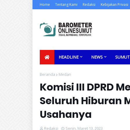
Home
Tentang Kami
Redaksi
Kebijakan Privasi
HEADLINE
NEWS
SUMUT
Beranda
Medan
Komisi III DPRD
Seluruh Hiburan
Usahanya
Redaksi
Senin, Maret 13, 2023