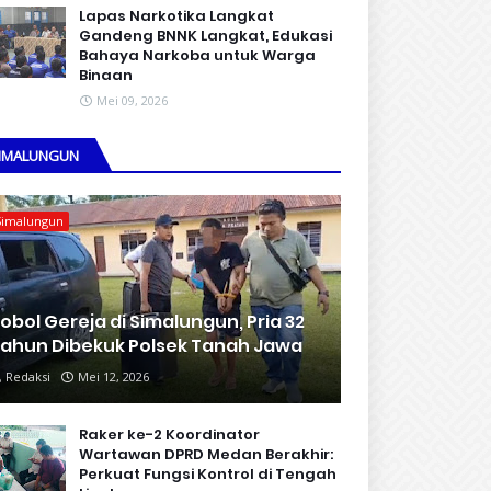
Lapas Narkotika Langkat
Gandeng BNNK Langkat, Edukasi
Bahaya Narkoba untuk Warga
Binaan
Mei 09, 2026
IMALUNGUN
Simalungun
obol Gereja di Simalungun, Pria 32
ahun Dibekuk Polsek Tanah Jawa
Redaksi
Mei 12, 2026
Raker ke-2 Koordinator
Wartawan DPRD Medan Berakhir:
Perkuat Fungsi Kontrol di Tengah