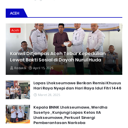
ACEH
Aceh
Kanwil Ditjenpas Aceh Tebar Kepedulian
Lewat Bakti Sosial di Dayah Nurul Huda
Redaksi
April 15, 2025
Lapas Lhokseumawe Berikan Remisi Khusus
Hari Raya Nyepi dan Hari Raya Idul Fitri 1446
Maret 28, 2025
Kepala BNNK Lhokseumawe, Werdha
Susetyo , Kunjungi Lapas Kelas IIA
Lhokseumawe, Perkuat Sinergi
Pemberantasan Narkoba