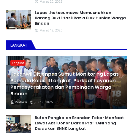
Maret 20, 2025
Lapas Lhokseumawe Memusnahkan
Barang Bukti Hasil Razia Blok Hunian Warga
Binaan
Maret 18, 2025
LANGKAT
Langkat
Kakanwil Ditjenpas Sumut Monitoring Lapas
Pemuda Kelas III Langkat, Perkuat Layanan
Pemasyarakatan dan Pembinaan Warga
Binaan
Redaksi
Juli 19, 2026
Rutan Pangkalan Brandan Tebar Manfaat
Lewat Aksi Donor Darah Pra-HANI Yang
Diadakan BNNK Langkat