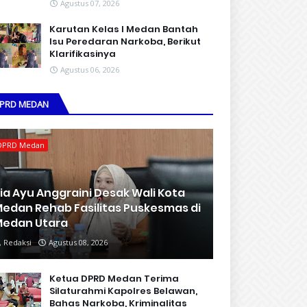
Agustus 07, 2026
Karutan Kelas I Medan Bantah
Isu Peredaran Narkoba, Berikut
Klarifikasinya
Agustus 06, 2026
PRD MEDAN
DPRD Medan
ia Ayu Anggraini Desak Wali Kota
edan Rehab Fasilitas Puskesmas di
edan Utara
Redaksi
Agustus 08, 2026
Ketua DPRD Medan Terima
Silaturahmi Kapolres Belawan,
Bahas Narkoba, Kriminalitas