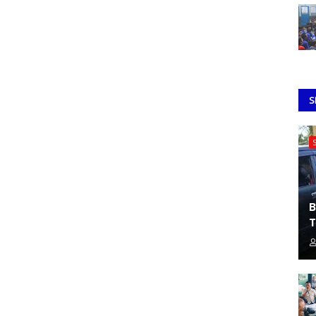
S
B
T