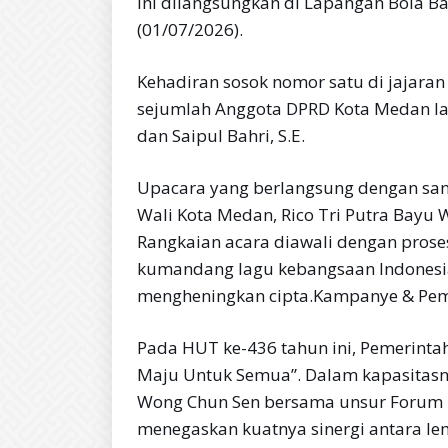
ini dilangsungkan di Lapangan Bola B
(01/07/2026).
Kehadiran sosok nomor satu di jajaran 
sejumlah Anggota DPRD Kota Medan lai
dan Saipul Bahri, S.E.
Upacara yang berlangsung dengan san
Wali Kota Medan, Rico Tri Putra Bayu 
Rangkaian acara diawali dengan proses
kumandang lagu kebangsaan Indonesia 
mengheningkan cipta.Kampanye & Pem
Pada HUT ke-436 tahun ini, Pemerin
Maju Untuk Semua”. Dalam kapasitasny
Wong Chun Sen bersama unsur Forum 
menegaskan kuatnya sinergi antara le