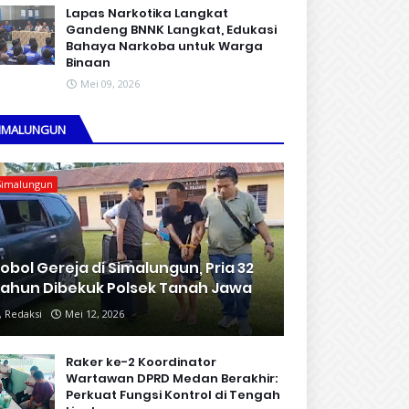
Lapas Narkotika Langkat
Gandeng BNNK Langkat, Edukasi
Bahaya Narkoba untuk Warga
Binaan
Mei 09, 2026
IMALUNGUN
Simalungun
obol Gereja di Simalungun, Pria 32
ahun Dibekuk Polsek Tanah Jawa
Redaksi
Mei 12, 2026
Raker ke-2 Koordinator
Wartawan DPRD Medan Berakhir:
Perkuat Fungsi Kontrol di Tengah