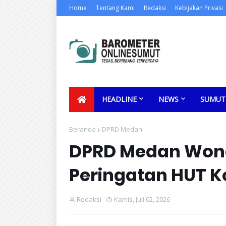
Home
Tentang Kami
Redaksi
Kebijakan Privasi
HEADLINE
NEWS
SUMUT
Beranda
DPRD Medan
DPRD Medan Wong
Peringatan HUT 
Redaksi
Kamis, Juli 02, 2026