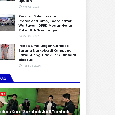
Liputan
Mei 03, 2026
Perkuat Soliditas dan
Profesionalisme, Koordinator
Wartawan DPRD Medan Gelar
Raker II di Simalungun
Mei 02, 2026
Polres Simalungun Gerebek
Sarang Narkoba di Kampung
Jawa, Along Tidak Berkutik Saat
dibekuk
April 05, 2026
ARO
Karo
olres Karo Gerebek Judi Tembak