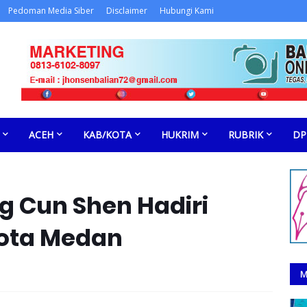
Pedoman Media Siber
Disclaimer
Hubungi Kami
ACEH
KAB/KOTA
HUKRIM
RUBRIK
DP
 Cun Shen Hadiri
Kota Medan
M