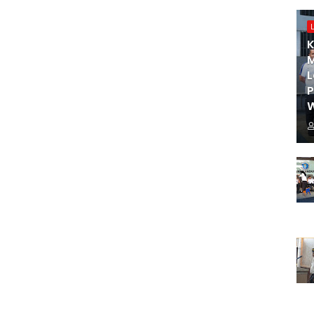
K
M
L
W