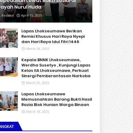
epedulian Lewat Bakti Sosial di
ayah Nurul Huda
Redaksi
April 15, 2025
Lapas Lhokseumawe Berikan
Remisi Khusus Hari Raya Nyepi
dan Hari Raya Idul Fitri 1446
Maret 28, 2025
Kepala BNNK Lhokseumawe,
Werdha Susetyo , Kunjungi Lapas
Kelas IIA Lhokseumawe, Perkuat
Sinergi Pemberantasan Narkoba
Maret 20, 2025
Lapas Lhokseumawe
Memusnahkan Barang Bukti Hasil
Razia Blok Hunian Warga Binaan
Maret 18, 2025
ANGKAT