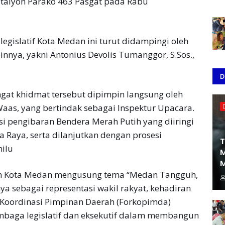
atalyon Parako 463 Pasgat pada Rabu
legislatif Kota Medan ini turut didampingi oleh
nnya, yakni Antonius Devolis Tumanggor, S.Sos.,
D
gat khidmat tersebut dipimpin langsung oleh
Waas, yang bertindak sebagai Inspektur Upacara.
i pengibaran Bendera Merah Putih yang diiringi
Raya, serta dilanjutkan dengan prosesi
T
ilu
M
M
tah Kota Medan mengusung tema “Medan Tangguh,
a sebagai representasi wakil rakyat, kehadiran
Koordinasi Pimpinan Daerah (Forkopimda)
mbaga legislatif dan eksekutif dalam membangun