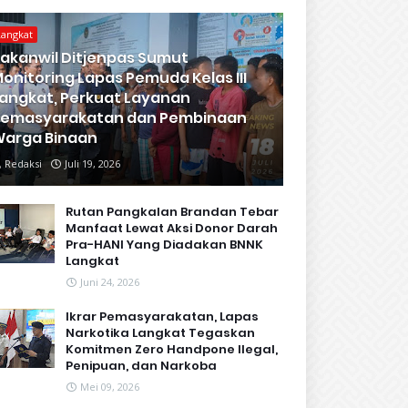
Langkat
akanwil Ditjenpas Sumut
onitoring Lapas Pemuda Kelas III
angkat, Perkuat Layanan
Pemasyarakatan dan Pembinaan
arga Binaan
Redaksi
Juli 19, 2026
Rutan Pangkalan Brandan Tebar
Manfaat Lewat Aksi Donor Darah
Pra-HANI Yang Diadakan BNNK
Langkat
Juni 24, 2026
Ikrar Pemasyarakatan, Lapas
Narkotika Langkat Tegaskan
Komitmen Zero Handpone llegal,
Penipuan, dan Narkoba
Mei 09, 2026