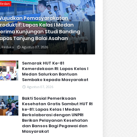
Medan
Wujudkan Pemasyarakatan
roduktif: Lapas Kelas I Medan
erima Kunjungan Studi Banding
apas Tanjung Balai Asahan
Redaksi
Agustus 07, 2026
Semarak HUT Ke-81
Kemerdekaan RI: Lapas Kelas I
Medan Salurkan Bantuan
Sembako kepada Masyarakat
Agustus 07, 2026
Bakti Sosial Pemeriksaan
Kesehatan Gratis Sambut HUT RI
ke-81: Lapas Kelas I Medan
Berkolaborasi dengan UNPRI
Berikan Pelayanan Kesehatan
dan Bansos Bagi Pegawai dan
Masyarakat